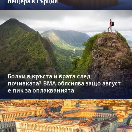
пещера в Гърция
Болки в кръста и врата след
почивката? ВМА обяснява защо август
е пик за оплакванията