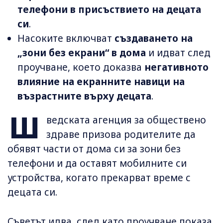
телефони в присъствието на децата
си
.
Насоките включват
създаването на
„зони без екрани“ в дома
и идват след
проучване, което доказва
негативното
влияние на екранните навици на
възрастните върху децата
.
Ш
ведската агенция за обществено
здраве призова родителите да
обявят части от дома си за зони без
телефони и да оставят мобилните си
устройства, когато прекарват време с
децата си.
Съветът идва, след като проучване показа