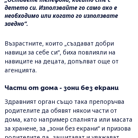
детето си. Използвайте го само ако е
необходимо или когато го използвате
заедно“.
Възрастните, които „създават добри
навици за себе си“, биха повлияли на
навиците на децата, допълват още от
агенцията.
Части от дома - зони без екрани
Здравният орган също така препоръчва
родителите да обявят някои части от
дома, като например спалнята или масата
за хранене, за „зони без екрани“ и призова
родителите да „защитават и уважават