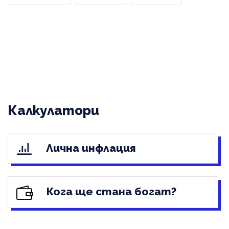
Калкулатори
Лична инфлация
Кога ще стана богат?