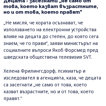
Децата - засегнати „не само от
това, което казват възрастните,
но и от това, което правят"
„Не мисля, че хората осъзнават, че
използването на електронни устройства
влияе на децата до степен, до която сега
знаем, че го прави“, заяви министърът на
социалните въпроси Якоб Форсмед пред
шведската обществена телевизия SVT.
Хелена Фрилингсдорф, психиатър и
изследовател в агенцията, каза, че децата
са засегнати „не само от това, което
казват възрастните, но и от това, което
правят."