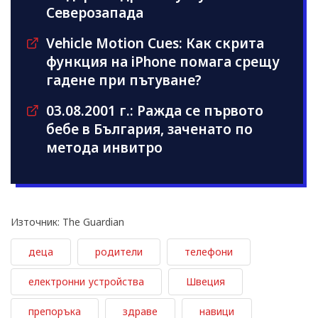
Северозапада
Vehicle Motion Cues: Как скрита
функция на iPhone помага срещу
гадене при пътуване?
03.08.2001 г.: Ражда се първото
бебе в България, заченато по
метода инвитро
Източник: The Guardian
деца
родители
телефони
електронни устройства
Швеция
препоръка
здраве
навици