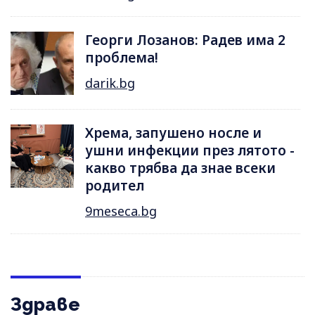
Георги Лозанов: Радев има 2
проблема!
darik.bg
Хрема, запушено носле и
ушни инфекции през лятотo -
какво трябва да знае всеки
родител
9meseca.bg
Здраве