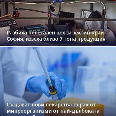
Разбиха нелегален цех за зехтин край
София, иззеха близо 7 тона продукция
Създават нови лекарства за рак от
микроорганизми от най-дълбоката