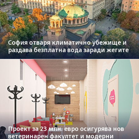
София отваря климатично убежище и
раздава безплатна вода заради жегите
Проект за 23 млн. евро осигурява нов
ветеринарен факултет и модерни