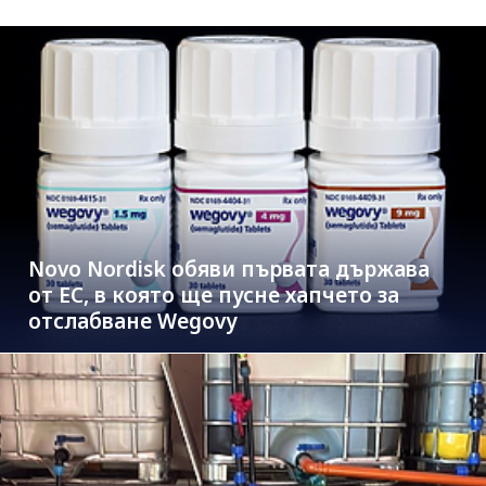
Novo Nordisk обяви първата държава
от ЕС, в която ще пусне хапчето за
отслабване Wegovy