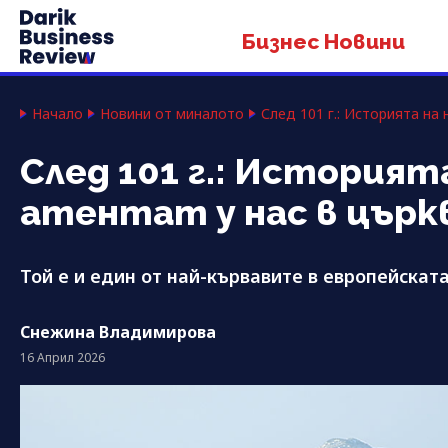
Бизнес Новини
Начало
Новини от миналото
След 101 г.: Историята на
След 101 г.: История
атентат у нас в църк
Той е и един от най-кървавите в европейскат
Снежина Владимирова
16 Април 2026