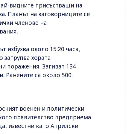
най-видните присъстващи на
ва. Планът на заговорниците се
всички членове на
вания.
т избухва около 15:20 часа,
о затрупва хората
ни поражения. Загиват 134
и. Ранените са около 500.
рският военен и политически
рското правителство предприема
а, известни като Априлски