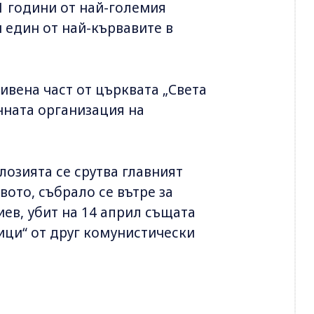
1 години от най-големия
и един от най-кървавите в
ривена част от църквата „Света
нната организация на
плозията се срутва главният
вото, събрало се вътре за
ев, убит на 14 април същата
ци“ от друг комунистически