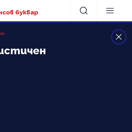
нсов буквар
еля
ристичен