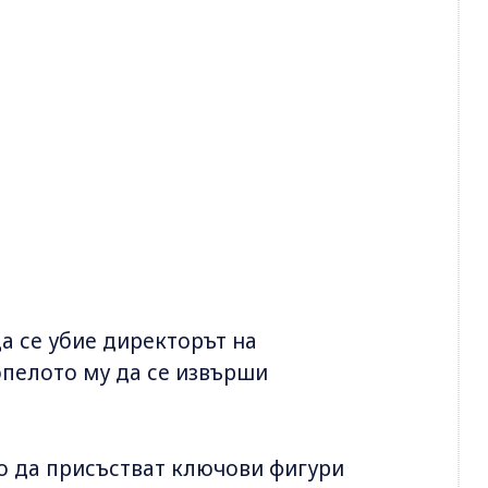
а се убие директорът на
пелото му да се извърши
о да присъстват ключови фигури