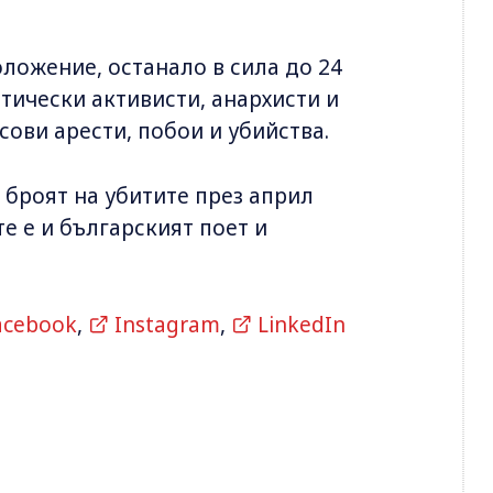
оложение, останало в сила до 24
тически активисти, анархисти и
сови арести, побои и убийства.
 броят на убитите през април
те е и българският поет и
acebook
,
Instagram
,
LinkedIn