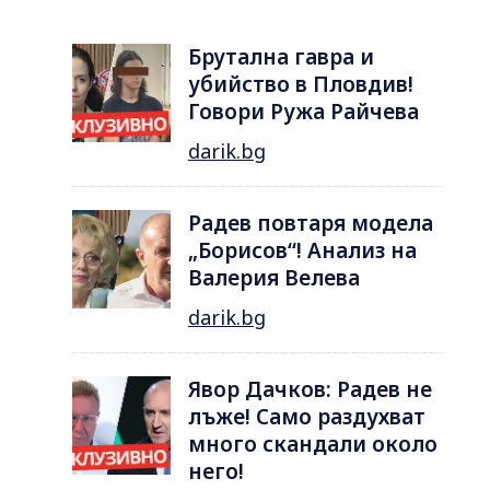
Брутална гавра и
убийство в Пловдив!
Говори Ружа Райчева
darik.bg
Радев повтаря модела
„Борисов“! Анализ на
Валерия Велева
darik.bg
Явор Дачков: Радев не
лъже! Само раздухват
много скандали около
него!