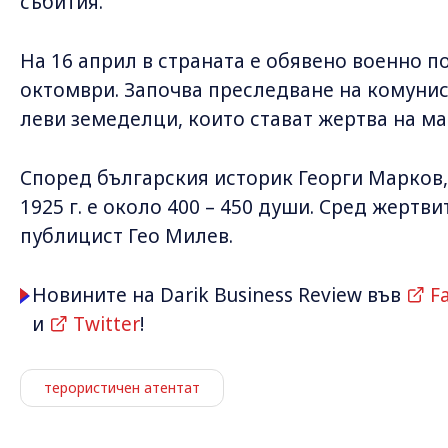
събития.
На 16 април в страната е обявено военно п
октомври. Започва преследване на комунис
леви земеделци, които стават жертва на ма
Според българския историк Георги Марков,
1925 г. е около 400 – 450 души. Сред жертви
публицист Гео Милев.
Новините на Darik Business Review във
F
и
Twitter
!
терористичен атентат