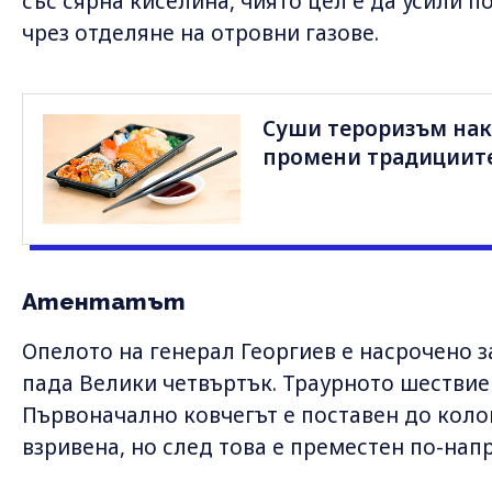
със сярна киселина, чиято цел е да усили 
чрез отделяне на отровни газове.
Суши тероризъм нак
промени традициит
Атентатът
Опелото на генерал Георгиев е насрочено за 
пада Велики четвъртък. Траурното шествие 
Първоначално ковчегът е поставен до коло
взривена, но след това е преместен по-нап