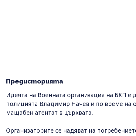
Предисторията
Идеята на Военната организация на БКП е д
полицията Владимир Начев и по време на о
мащабен атентат в църквата.
Организаторите се надяват на погребениет