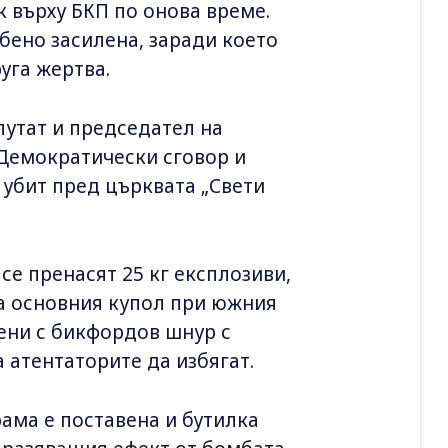
ск върху БКП по онова време.
обено засилена, заради което
уга жертва.
епутат и председател на
Демократически сговор и
 убит пред църквата „Свети
се пренасят 25 кг експлозиви,
на основния купол при южния
вени с бикфордов шнур с
 атентаторите да избягат.
ама е поставена и бутилка