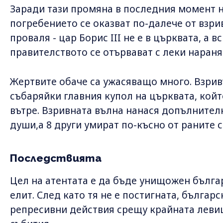
Заради тази промяна в последния момент 
погребението се оказват по-далече от взри
проваля - цар Борис III не е в църквата, а 
правителството се отървават с леки нараня
Жертвите обаче са ужасяващо много. Взривъ
събаряйки главния купол на църквата, койт
вътре. Взривната вълна нанася допълнител
души,а 8 други умират по-късно от раните с
Последствията
Цел на атентата е да бъде унищожен бълга
елит. След като тя не е постигната, бълга
репресивни действия срещу крайната левиц