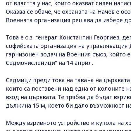
от властта у нас, които оказват силен нати
Оказва се обаче, че охраната на Начев е ос
Военната организация решава да избере др
Това е о.з. генерал Константин Георгиев, д
софийската организация на управляващия 
гарнизонен водач на Военния съюз, който е
Седмочисленици“ на 14 април.
Седмици преди това на тавана на църквата 
които са поставени над една от колоните 
вход на църквата. Те трябва да бъдат взри
дължина 15 м, което би дало възможност на
Между взривното устройство и купола на хр