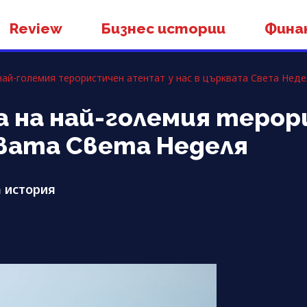
Review
Бизнес истории
Фина
 най-големия терористичен атентат у нас в църквата Света Нед
та на най-големия теро
вата Света Неделя
а история