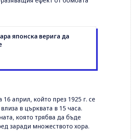
поразяващия ефект от бомбата
ара японска верига да
е
16 април, който през 1925 г. се
влиза в църквата в 15 часа.
ната, която трябва да бъде
ред заради множеството хора.