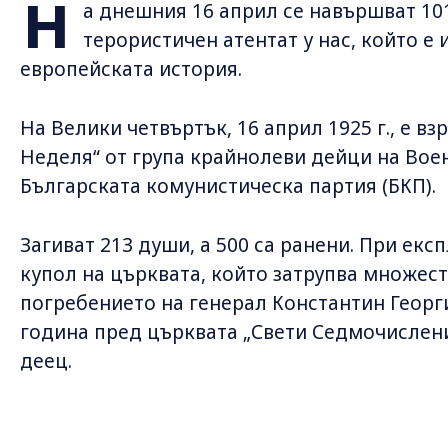
Н
а днешния 16 април се навършват 10
терористичен атентат у нас, който е 
европейската история.
На Велики четвъртък, 16 април 1925 г., е вз
Неделя“ от група крайнолеви дейци на Вое
Българската комунистическа партия (БКП).
Загиват 213 души, а 500 са ранени. При екс
купол на църквата, който затрупва множест
погребението на генерал Константин Георги
година пред църквата „Свети Седмочислени
деец.