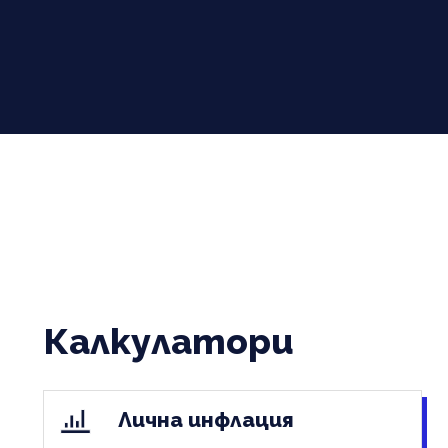
Калкулатори
Лична инфлация