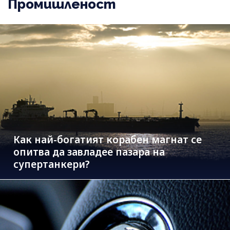
Промишленост
Как най-богатият корабен магнат се
опитва да завладее пазара на
супертанкери?