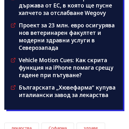
държава от ЕС, в която ще пусне
хапчето за отслабване Wegovy
Проект за 23 млн. евро осигурява
нов ветеринарен факултет и
модерни здравни услуги в
Северозапада
Vehicle Motion Cues: Как скрита
функция на iPhone помага срещу
гадене при пътуване?
Българската „Хювефарма“ купува
италиански завод за лекарства
лекарства
Софарма
здраве