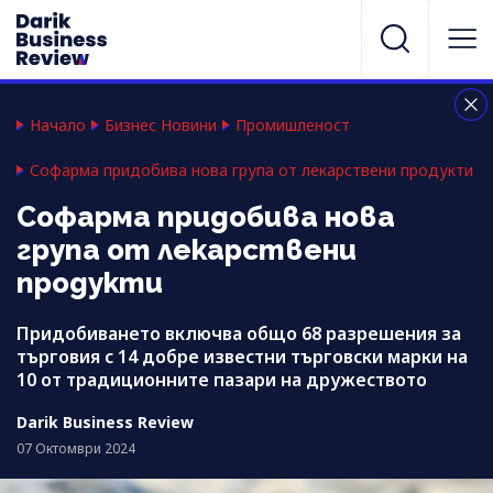
Начало
Бизнес Новини
Промишленост
Софарма придобива нова група от лекарствени продукти
Софарма придобива нова
група от лекарствени
продукти
Придобиването включва общо 68 разрешения за
търговия с 14 добре известни търговски марки на
10 от традиционните пазари на дружеството
Darik Business Review
07 Октомври 2024