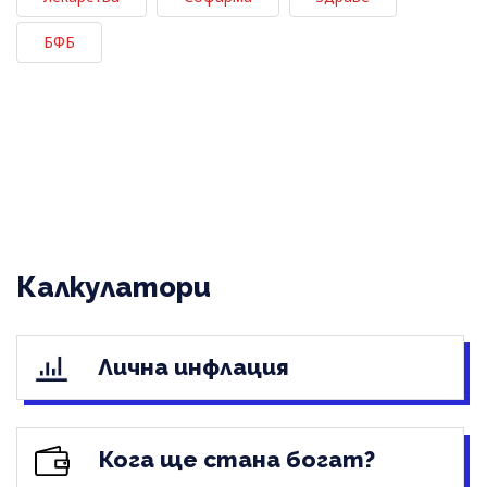
БФБ
Калкулатори
Лична инфлация
Кога ще стана богат?