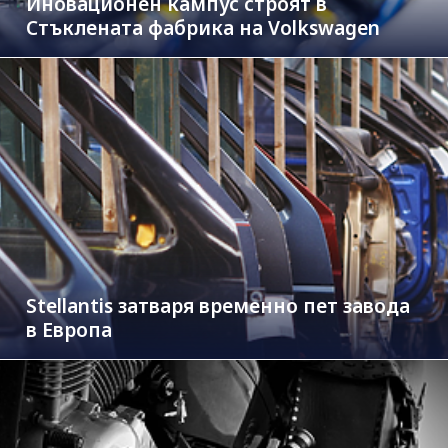
Иновационен кампус строят в
Стъклената фабрика на Volkswagen
Stellantis затваря временно пет завода
в Европа