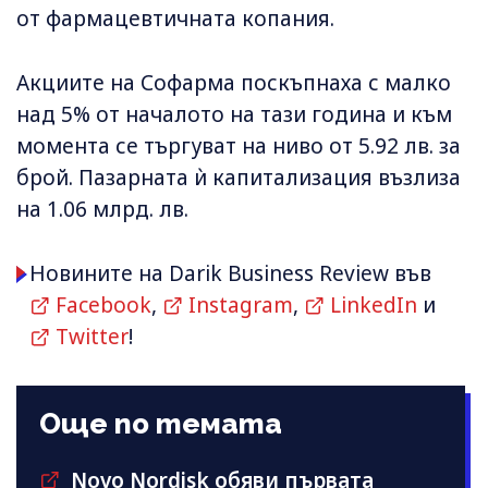
от фармацевтичната копания.
Акциите на Софарма поскъпнаха с малко
над 5% от началото на тази година и към
момента се търгуват на ниво от 5.92 лв. за
брой. Пазарната ѝ капитализация възлиза
на 1.06 млрд. лв.
Новините на Darik Business Review във
Facebook
,
Instagram
,
LinkedIn
и
Twitter
!
Още по темата
Novo Nordisk обяви първата