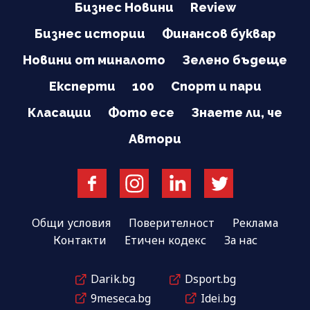
Бизнес Новини
Review
Бизнес истории
Финансов буквар
Новини от миналото
Зелено бъдеще
Експерти
100
Спорт и пари
Класации
Фото есе
Знаете ли, че
Автори
Общи условия
Поверителност
Реклама
Контакти
Етичен кодекс
За нас
Darik.bg
Dsport.bg
9meseca.bg
Idei.bg