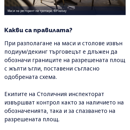
Маси на ресторант на тротоара; ©Pixabay
Какви са правилата?
При разполагане на маси и столове извън
подиум/декинг търговецът е длъжен да
обозначи границите на разрешената площ
с жълти ъгли, поставени съгласно
одобрената схема.
Екипите на Столичния инспекторат
извършват контрол както за наличието на
обозначенията, така и за спазването на
разрешената площ.