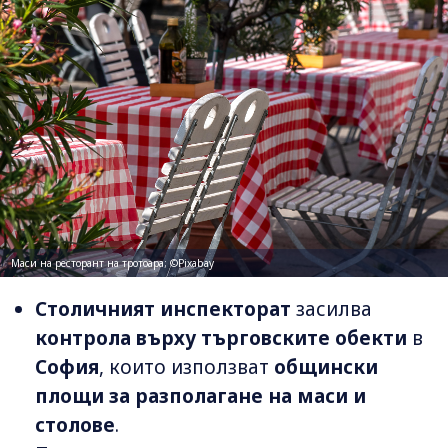
Маси на ресторант на тротоара; ©Pixabay
Столичният инспекторат
засилва
контрола върху търговските обекти
в
София
, които използват
общински
площи за разполагане на маси и
столове
.