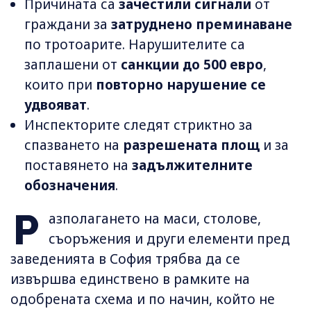
Причината са
зачестили сигнали
от
граждани за
затруднено преминаване
по тротоарите. Нарушителите са
заплашени от
санкции до 500 евро
,
които при
повторно нарушение се
удвояват
.
Инспекторите следят стриктно за
спазването на
разрешената площ
и за
поставянето на
задължителните
обозначения
.
Р
азполагането на маси, столове,
съоръжения и други елементи пред
заведенията в София трябва да се
извършва единствено в рамките на
одобрената схема и по начин, който не