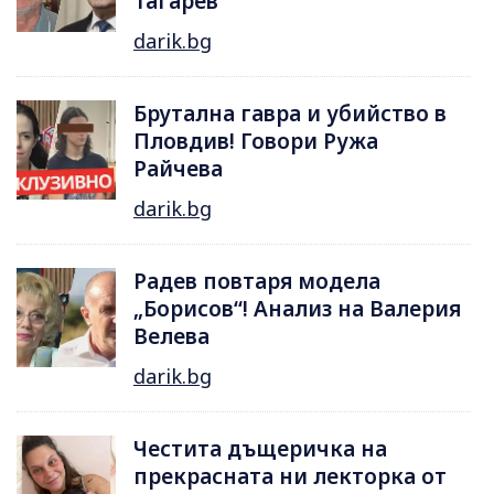
Тагарев
darik.bg
Брутална гавра и убийство в
Пловдив! Говори Ружа
Райчева
darik.bg
Радев повтаря модела
„Борисов“! Анализ на Валерия
Велева
darik.bg
Честита дъщеричка на
прекрасната ни лекторка от