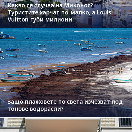
Какво се случва на Миконос?
Туристите харчат по-малко, а Louis
Vuitton губи милиони
Защо плажовете по света изчезват под
тонове водорасли?