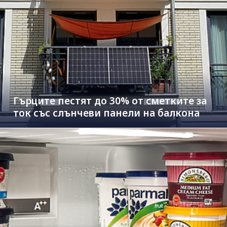
Гърците пестят до 30% от сметките за
ток със слънчеви панели на балкона