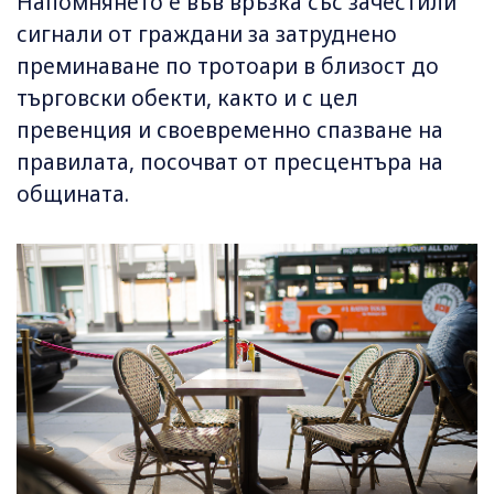
Напомнянето е във връзка със зачестили
сигнали от граждани за затруднено
преминаване по тротоари в близост до
търговски обекти, както и с цел
превенция и своевременно спазване на
правилата, посочват от пресцентъра на
общината.