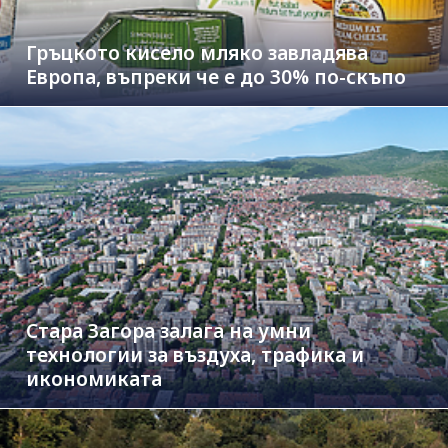
Гръцкото кисело мляко завладява
Европа, въпреки че е до 30% по-скъпо
Стара Загора залага на умни
технологии за въздуха, трафика и
икономиката