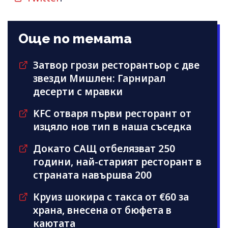
Още по темата
Затвор грози ресторантьор с две
звезди Мишлен: Гарнирал
десерти с мравки
KFC отваря първи ресторант от
изцяло нов тип в наша съседка
Докато САЩ отбелязват 250
години, най-старият ресторант в
страната навършва 200
Круиз шокира с такса от €60 за
храна, внесена от бюфета в
каютата