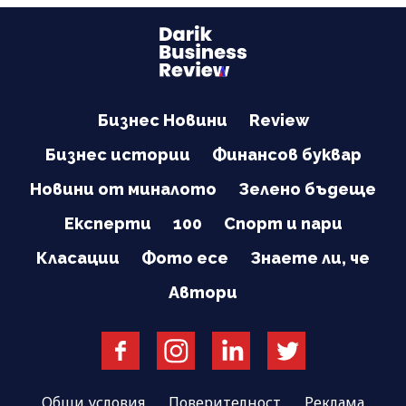
Бизнес Новини
Review
Бизнес истории
Финансов буквар
Новини от миналото
Зелено бъдеще
Експерти
100
Спорт и пари
Класации
Фото есе
Знаете ли, че
Автори
Общи условия
Поверителност
Реклама