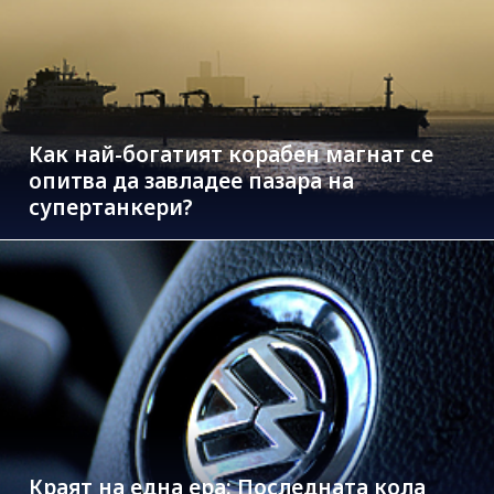
Как най-богатият корабен магнат се
опитва да завладее пазара на
супертанкери?
Краят на една ера: Последната кола