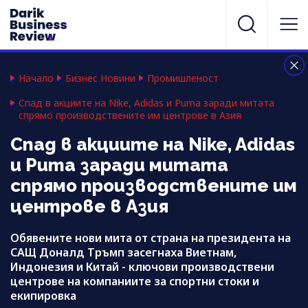
Начало
Бизнес Новини
Промишленост
Спад в акциите на Nike, Adidas и Puma заради митата
спрямо производствените им центрове в Азия
Спад в акциите на Nike, Adidas
и Puma заради митата
спрямо производствените им
центрове в Азия
Обявените нови мита от страна на президента на
САЩ Доналд Тръмп засегнаха Виетнам,
Индонезия и Китай - ключови производствени
центрове на компаниите за спортни стоки и
екипировка