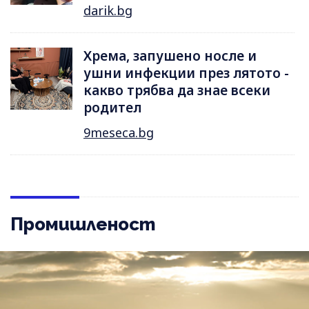
darik.bg
Хрема, запушено носле и
ушни инфекции през лятотo -
какво трябва да знае всеки
родител
9meseca.bg
Промишленост