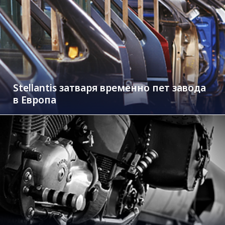
Stellantis затваря временно пет завода
в Европа