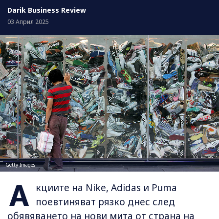
Darik Business Review
03 Април 2025
Getty Images
А
кциите на Nike, Adidas и Puma
поевтиняват рязко днес след
обявяването на нови мита от страна на