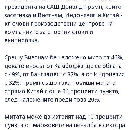
президента на САЩ Доналд Тръмп, които
засегнаха и Виетнам, Индонезия и Китай -
ключови производствени центрове на
компаниите за спортни стоки и
екипировка.
Срещу Виетнам бе наложено мито от 46%,
докато вносът от Камбоджа ще се облага
с 49%, от Бангладеш с 37%, а от Индонезия
с 32%. Тръмп също така повиши митата
спрямо Китай с още 34 проценти пункта,
след наложените преди това 20%.
Митата може да изтрият над 10 проценти
пункта от маржовете на печалба в сектора