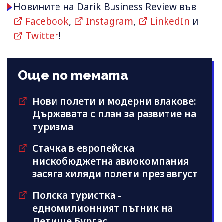
Новините на Darik Business Review във
Facebook
,
Instagram
,
LinkedIn
и
Twitter
!
Още по темата
Нови полети и модерни влакове:
Държавата с план за развитие на
туризма
Стачка в европейска
нискобюджетна авиокомпания
засяга хиляди полети през август
Полска туристка -
едномилионният пътник на
Летище Бургас