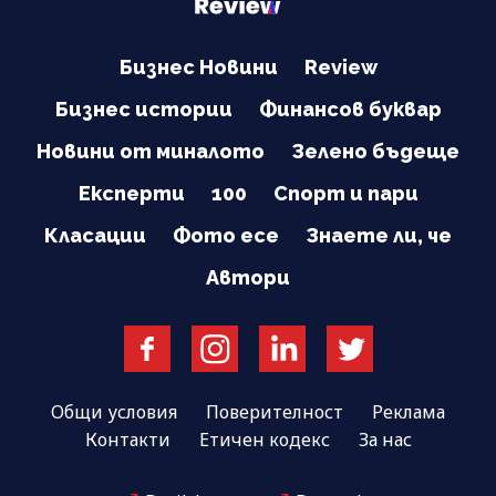
Бизнес Новини
Review
Бизнес истории
Финансов буквар
Новини от миналото
Зелено бъдеще
Експерти
100
Спорт и пари
Класации
Фото есе
Знаете ли, че
Автори
Общи условия
Поверителност
Реклама
Контакти
Етичен кодекс
За нас