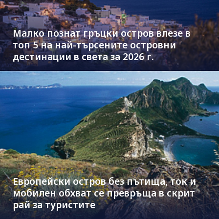
Малко познат гръцки остров влезе в
топ 5 на най-търсените островни
дестинации в света за 2026 г.
Европейски остров без пътища, ток и
мобилен обхват се превръща в скрит
рай за туристите