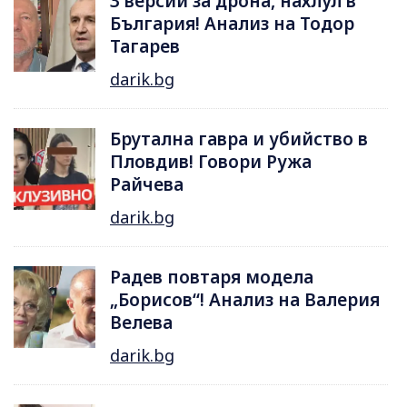
3 версии за дрона, нахлул в
България! Анализ на Тодор
Тагарев
darik.bg
Брутална гавра и убийство в
Пловдив! Говори Ружа
Райчева
darik.bg
Радев повтаря модела
„Борисов“! Анализ на Валерия
Велева
darik.bg