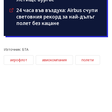
24 часа във въздуха: Airbus счупи
световния рекорд за най-дълъг
полет без кацане
Източник: БТА
аерофлот
авиокомпания
полети