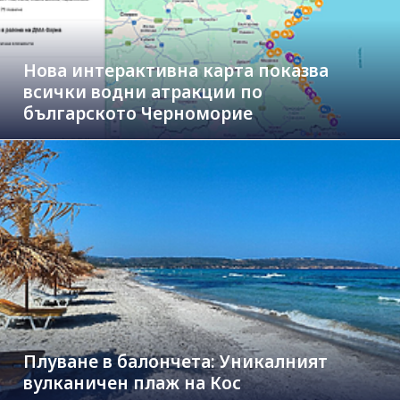
Нова интерактивна карта показва
всички водни атракции по
българското Черноморие
Плуване в балончета: Уникалният
вулканичен плаж на Кос