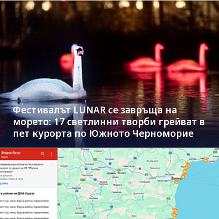
Фестивалът LUNAR се завръща на
морето: 17 светлинни творби грейват в
пет курорта по Южното Черноморие