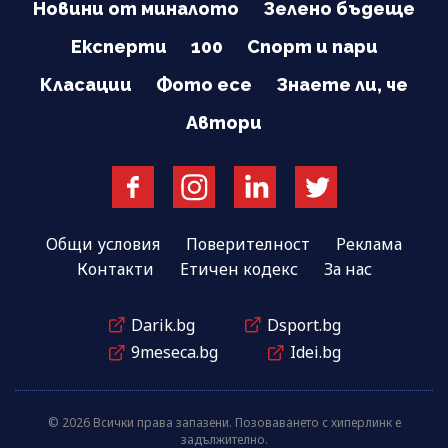
Новини от миналото
Зелено бъдеще
Експерти
100
Спорт и пари
Класации
Фото есе
Знаете ли, че
Автори
Общи условия
Поверителност
Реклама
Контакти
Етичен кодекс
За нас
Darik.bg
Dsport.bg
9meseca.bg
Idei.bg
© 2026 Всички права запазени. Позоваването с хиперлинк е
задължително.