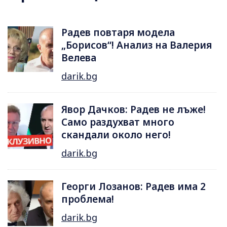
Радев повтаря модела
„Борисов“! Анализ на Валерия
Велева
darik.bg
Явор Дачков: Радев не лъже!
Само раздухват много
скандали около него!
darik.bg
Георги Лозанов: Радев има 2
проблема!
darik.bg