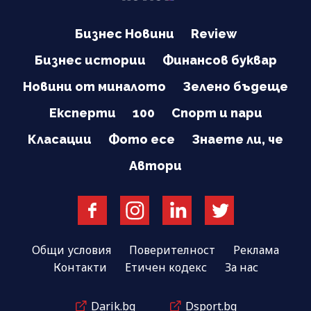
Бизнес Новини
Review
Бизнес истории
Финансов буквар
Новини от миналото
Зелено бъдеще
Експерти
100
Спорт и пари
Класации
Фото есе
Знаете ли, че
Автори
Общи условия
Поверителност
Реклама
Контакти
Етичен кодекс
За нас
Darik.bg
Dsport.bg