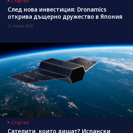
Стартъп
След нова инвестиция: Dronamics
открива дъщерно дружество в Япония
21 Април 2026
Стартъп
Сателити, които дишат? Испански