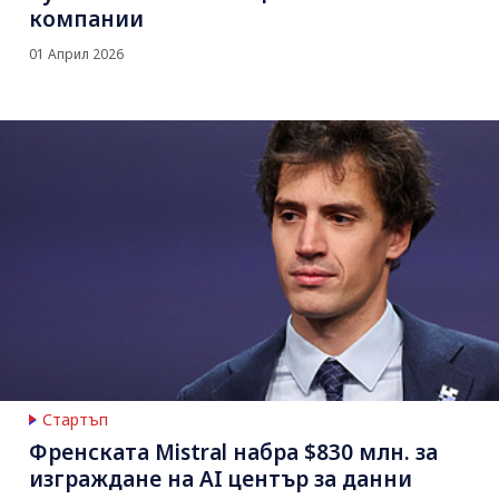
компании
01 Април 2026
Стартъп
Френскaтa Mistral набра $830 млн. за
изграждане на AI център за данни