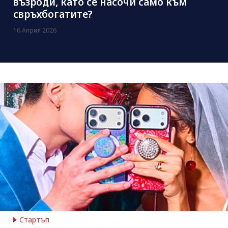
възроди, като се насочи само към
свръхбогатите?
16 Април 2026
Стартъп