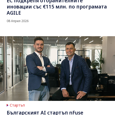
ЕС подкрепя отбранителните
иновации със €115 млн. по програмата
AGILE
08 Април 2026
Стартъп
Българският AI стартъп nFuse