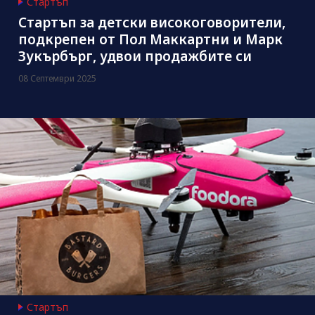
Стартъп
Стартъп за детски високоговорители,
подкрепен от Пол Маккартни и Марк
Зукърбърг, удвои продажбите си
08 Септември 2025
Стартъп