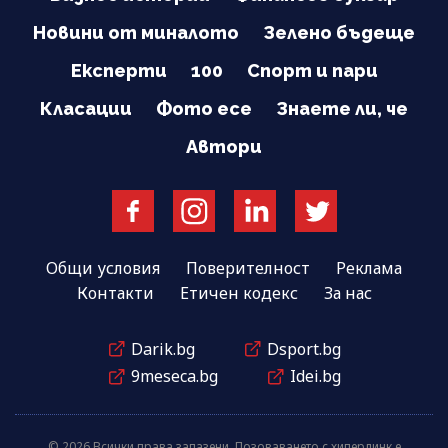
Новини от миналото
Зелено бъдеще
Експерти
100
Спорт и пари
Класации
Фото есе
Знаете ли, че
Автори
Общи условия
Поверителност
Реклама
Контакти
Етичен кодекс
За нас
Darik.bg
Dsport.bg
9meseca.bg
Idei.bg
© 2026 Всички права запазени. Позоваването с хиперлинк е