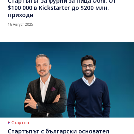
Стартъпът за фурни за пица Ooni: От
$100 000 в Kickstarter до $200 млн.
приходи
16 Август 2025
Стартъп
Стартъпът с български основател