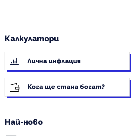
Калкулатори
Лична инфлация
Кога ще стана богат?
Най-ново