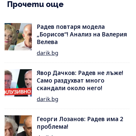
Прочети още
Радев повтаря модела
„Борисов“! Анализ на Валерия
Велева
darik.bg
Явор Дачков: Радев не лъже!
Само раздухват много
скандали около него!
darik.bg
Георги Лозанов: Радев има 2
проблема!