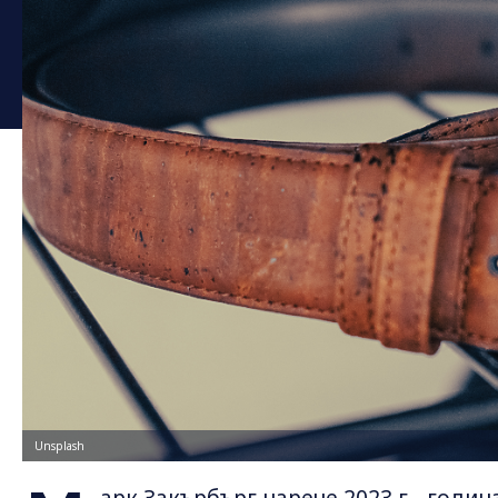
Unsplash
арк Закърбърг нарече 2023 г. „годин