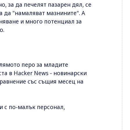
, за да печелят пазарен дял, се
а да "намаляват мазнините". А
аняване и много потенциал за
о.
олямото перо за младите
та в Hacker News - новинарски
 сравнение със същия месец на
и с по-малък персонал,