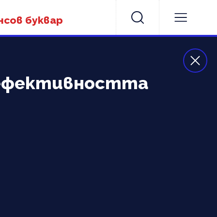
нсов буквар
 ефективността