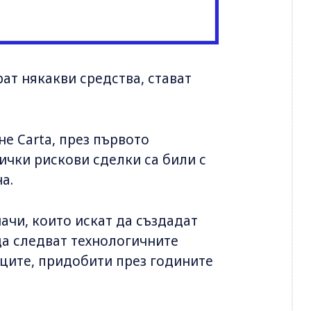
рат някакви средства, стават
е Carta, през първото
сички рискови сделки са били с
на.
чи, които искат да създадат
да следват технологичните
иците, придобити през годините