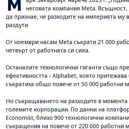
М
неговата компания Meta. Всъщност,
да признае, че разходите на империята му 
раздути.
От ноември насам Meta съкрати 21 000 раб
четвърт от работната си сила.
Останалите технологични гиганти също пр
ефективността - Alphabet, която притежава 
съкратиха общо повече от 50 000 работни 
Но съкращаването на разходите в момента 
големите корпорации. По данни на платформа
Economist, близо 900 технологични компани
съкращения на повече от 220 000 работни ме