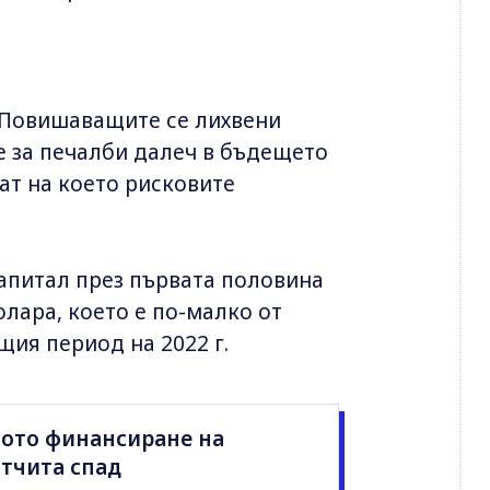
. Повишаващите се лихвени
е за печалби далеч в бъдещето
тат на което рисковите
апитал през първата половина
олара, което е по-малко от
щия период на 2022 г.
вото финансиране на
отчита спад