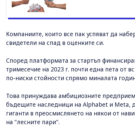
Компаниите, които все пак успяват да набе
свидетели на спад в оценките си.
Според платформата за стартъп финансиран
тримесечие на 2023 г. почти една пета от в
по-ниски стойности спрямо миналата годи
Това принуждава амбициозните предприема
бъдещите наследници на Alphabet и Meta, 
гиганти в преосмислянето на някои от нав
на "лесните пари".