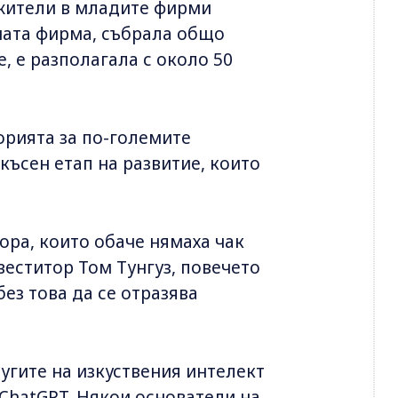
ужители в младите фирми
чната фирма, събрала общо
, е разполагала с около 50
торията за по-големите
късен етап на развитие, които
ора, които обаче нямаха чак
веститор Том Тунгуз, повечето
ез това да се отразява
угите на изкуствения интелект
 ChatGPT. Някои основатели на