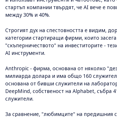
стартъп компании твърдят, че AI вече е п
между 30% и 40%.
Строгият дух на спестовността е видим, до
категории стартиращи фирми, които засега 
"скъперничеството" на инвеститорите - тез
AI инструменти.
Anthropic - фирма, основана от няколко "де
милиарда долара и има общо 160 служители
основана от бивши служители на лаборатор
DeepMind, собственост на Alphabet, събра 
служители.
За сравнение, "любимците" на предишния с