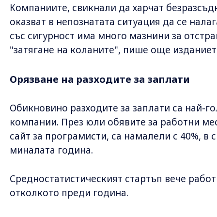
Компаниите, свикнали да харчат безразсъдно
оказват в непознатата ситуация да се налаг
със сигурност има много мазнини за отстр
"затягане на коланите", пише още изданиет
Орязване на разходите за заплати
Обикновино разходите за заплати са най-г
компании. През юли обявите за работни мес
сайт за програмисти, са намалели с 40%, в
миналата година.
Средностатистическият стартъп вече работ
отколкото преди година.