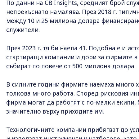
По данни на CB Insights, средният брой сл
непрекъснато намалява. През 2018 г. типи
между 10 и 25 милиона долара финансиране
служители.
През 2023 г. тя би наела 41. Подобна е и ис
стартиращи компании и дори за фирмите в 
събират по повече от 500 милиона долара.
В силните години фирмите наемаха много х
толкова много работа. Според рисковия ин
фирма могат да работят с по-малки екипи, б
значително върху приходите им.
Технологичните компании прибягват до усл
и използват инструменти и чатботове, като