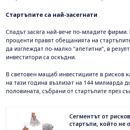
Стартъпите са най-засегнати
Спадът засяга най-вече по-младите фирми
проценти правят обещанията на стартъпит
да изглеждат по-малко "апетитни", в резул
инвеститори са оскъдни.
В световен мащаб инвестициите в рисков к
на тази година възлизат на 144 милиарда д
половината, събрани от стартъпите през съ
Сегментът от риско
стартъпи, който не 