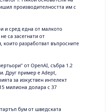
овишил производителността им с
ри и сред една от малкото
не са засегнати от
и, които разработват въпросните
зертьори" от OpenAI, събра 1.2
. Друг пример е Adept,
ията за изкуствен интелект
415 милиона долара с 37
тартъп бум от шведската