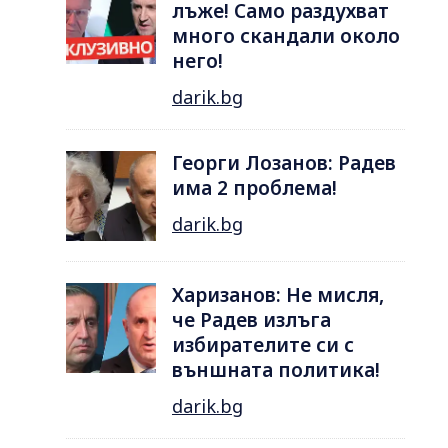
лъже! Само раздухват
много скандали около
него!
darik.bg
Георги Лозанов: Радев
има 2 проблема!
darik.bg
Харизанов: Не мисля,
че Радев излъга
избирателите си с
външната политика!
darik.bg