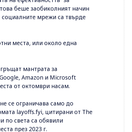
 това беше заобиколният начин
в социалните мрежи са твърде
отни места, или около една
егръщат мантрата за
Google, Amazon и Microsoft
места от октомври насам.
не се ограничава само до
та layoffs.fyi, цитирани от The
и по света са обявили
ста през 2023 г.