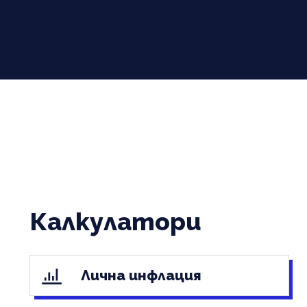
Калкулатори
Лична инфлация