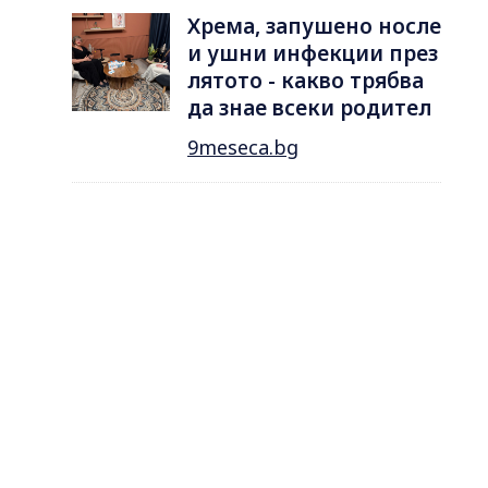
Хрема, запушено носле
и ушни инфекции през
лятотo - какво трябва
да знае всеки родител
9meseca.bg