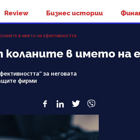
Review
Бизнес истории
Фина
оланите в името на ефективността
 коланите в името на
ефективността“ за неговата
ращите фирми