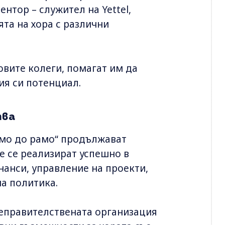
нтор – служител на Yettel,
та на хора с различни
овите колеги, помагат им да
ия си потенциал.
тва
Рамо до рамо“ продължават
Те се реализират успешно в
нанси, управление на проекти,
а политика.
еправителствената организация