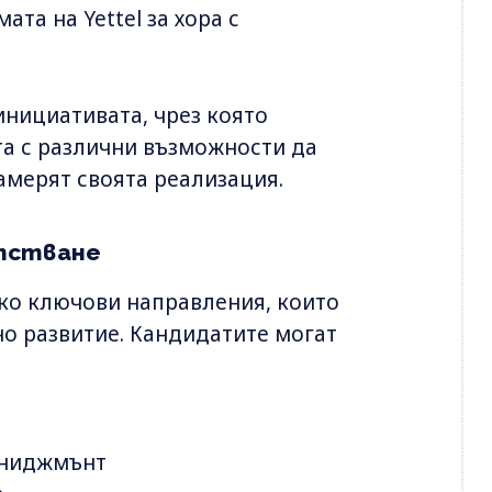
та на Yettel за хора с
инициативата, чрез която
та с различни възможности да
амерят своята реализация.
атстване
лко ключови направления, които
о развитие. Кандидатите могат
ениджмънт