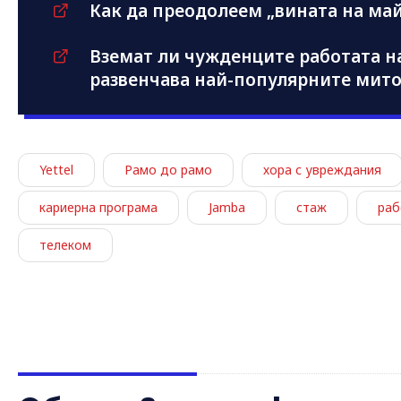
Как да преодолеем „вината на май
Вземат ли чужденците работата н
развенчава най-популярните мит
Yettel
Рамо до рамо
хора с увреждания
кариерна програма
Jamba
стаж
раб
телеком