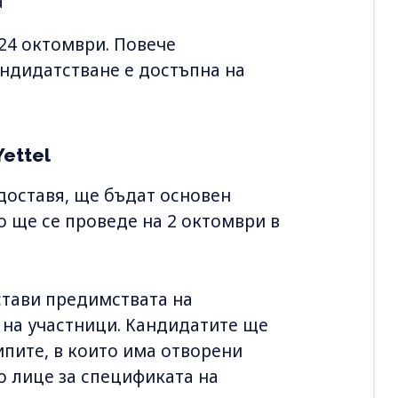
а
24 октомври. Повече
ндидатстване е достъпна на
ettel
доставя, ще бъдат основен
о ще се проведе на 2 октомври в
стави предимствата на
 на участници. Кандидатите ще
ипите, в които има отворени
о лице за спецификата на