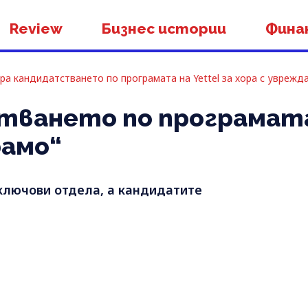
Review
Бизнес истории
Фина
ра кандидатстването по програмата на Yettel за хора с уврежд
ането по програмата на
рамо“
 ключови отдела, а кандидатите