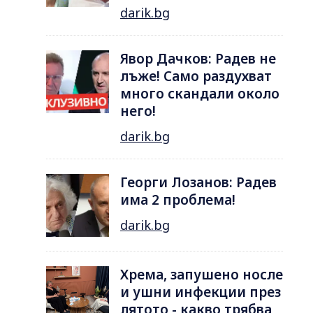
darik.bg
Явор Дачков: Радев не
лъже! Само раздухват
много скандали около
него!
darik.bg
Георги Лозанов: Радев
има 2 проблема!
darik.bg
Хрема, запушено носле
и ушни инфекции през
лятотo - какво трябва