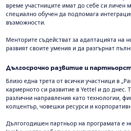
време участниците имат до себе си личен ме
специално обучен да подпомага интеграция
възможности.
Менторите съдействат за адаптацията на н
развият своите умения и да разгърнат пълн
Дългосрочно развитие и партньорс
Близо една трета от всички участници в „
кариерното си развитие в Yettel и до днес. 
различни направления като технологии, фи
колцентър, човешки ресурси и корпоративн
Дългогодишен партньор на програмата е н