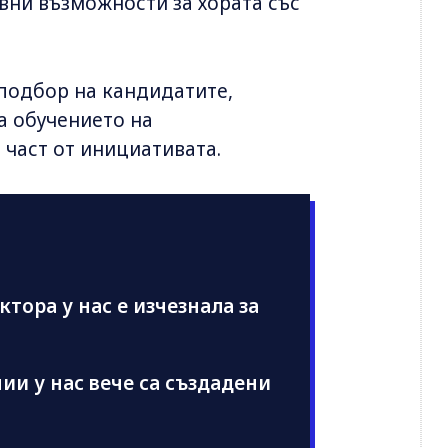
авни възможности за хората със
подбор на кандидатите,
а обучението на
а част от инициативата.
ектора у нас е изчезнала за
ии у нас вече са създадени