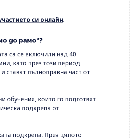
 участието си онлайн
.
о до рамо“?
ата са се включили над 40
ини, като през този период
и стават пълноправна част от
и обучения, които го подготвят
гическа подкрепа от
ата подкрепа. През цялото