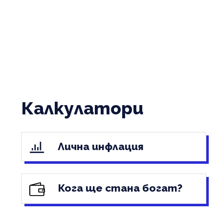
Калкулатори
Лична инфлация
Кога ще стана богат?