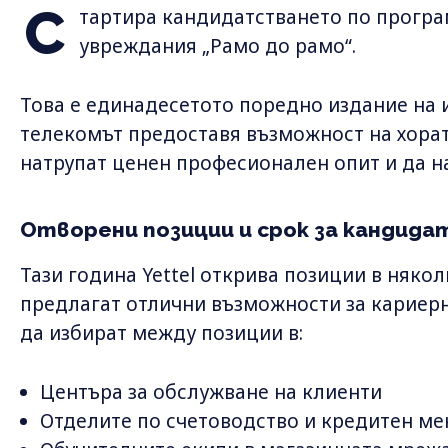
С
тартира кандидатстването по програма
увреждания „Рамо до рамо“.
Това е единадесетото поредно издание на 
телекомът предоставя възможност на хора
натрупат ценен професионален опит и да н
Отворени позиции и срок за кандид
Тази година Yettel открива позиции в няко
предлагат отлични възможности за кариерн
да избират между позиции в:
Центъра за обслужване на клиенти
Отделите по счетоводство и кредитен м