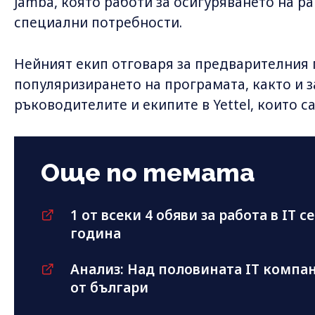
Jamba, която работи за осигуряването на р
специални потребности.
Нейният екип отговаря за предварителния 
популяризирането на програмата, както и з
ръководителите и екипите в Yettel, които с
Още по темата
1 от всеки 4 обяви за работа в IT с
година
Анализ: Над половината IT компан
от българи