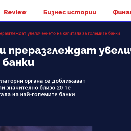
Review
Бизнес истории
Фина
еразглеждат увеличението на капитала за големите банки
 преразглеждат увели
 банки
улаторни органа се доближават
ли значително близо 20-те
ала на най-големите банки