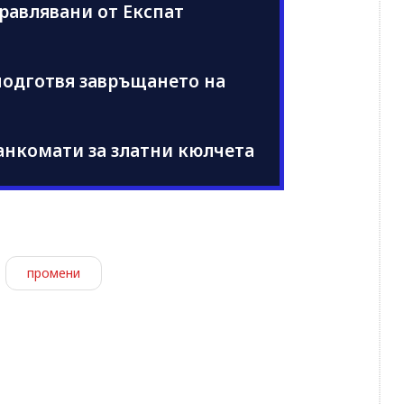
правлявани от Експат
подготвя завръщането на
анкомати за златни кюлчета
промени