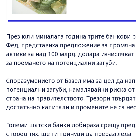
През юли миналата година трите банкови р
Фед, представиха предложение за промяна 
активи за над 100 млрд. долара изчисляват
за поемането на потенциални загуби.
Споразумението от Базел има за цел да нап
потенциални загуби, намалявайки риска от
страна на правителството. Трезори твърдят,
достатъчно капитали и промените не са не
Големи щатски банки лобираха срещу предл
според тях, ще ги принуди да преразгледат