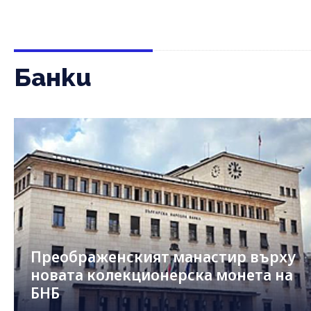
Банки
Преображенският манастир върху
новата колекционерска монета на
БНБ