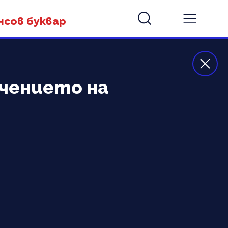
нсов буквар
чението на