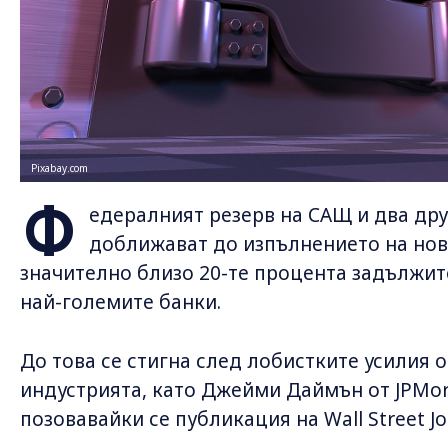
Pixabay.com
Ф
едералният резерв на САЩ и два дру
доближават до изпълнението на нов
значително близо 20-те процента задължит
най-големите банки.
До това се стигна след лобистките усилия 
индустрията, като Джейми Даймън от JPMor
позовавайки се публикация на Wall Street Jo