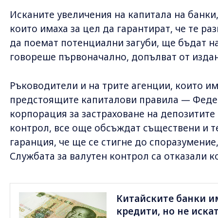
Исканите увеличения на капитала на банки,
които имаха за цел да гарантират, че те ра
да поемат потенциални загуби, ще бъдат на
говореше първоначално, допълват от издан
Ръководители и на трите агенции, които и
предстоящите капиталови правила — Феде
корпорация за застраховане на депозитите 
контрол, все още обсъждат съществени и т
гаранция, че ще се стигне до споразумение,
Службата за валутен контрол са отказали к
Китайските банки и
кредити, но не искат