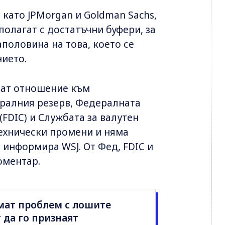
 като JPMorgan и Goldman Sachs,
зполагат с достатъчни буфери, за
половина на това, което се
ието.
мат отношение към
ралния резерв, Федералната
(FDIC) и Службата за валутен
ехнически промени и няма
 информира WSJ. От Фед, FDIC и
оментар.
мат проблем с лошите
 да го признаят