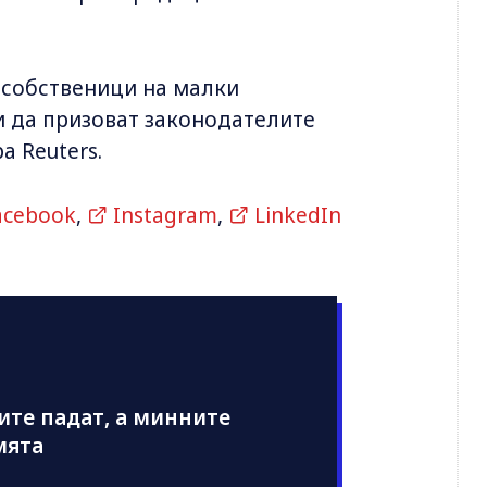
 собственици на малки
и да призоват законодателите
 Reuters.
acebook
,
Instagram
,
LinkedIn
иите падат, а минните
мята