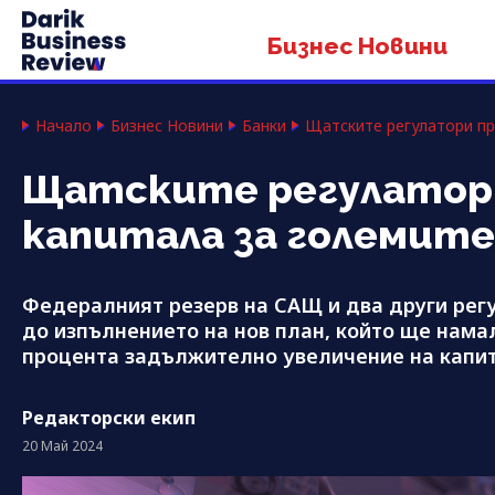
Бизнес Новини
Начало
Бизнес Новини
Банки
Щатските регулатори пр
Щатските регулатори
капитала за големите
Федералният резерв на САЩ и два други рег
до изпълнението на нов план, който ще нама
процента задължително увеличение на капит
Редакторски екип
20 Май 2024