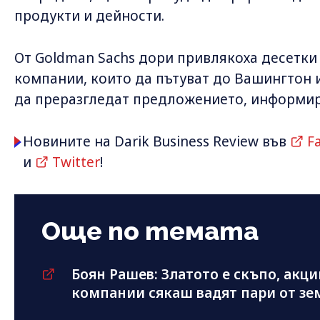
продукти и дейности.
От Goldman Sachs дори привлякоха десетки
компании, които да пътуват до Вашингтон 
да преразгледат предложението, информира
Новините на Darik Business Review във
F
и
Twitter
!
Още по темата
Боян Рашев: Златото е скъпо, акц
компании сякаш вадят пари от зе