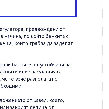
егулатора, предвождани от
в начина, по който банките с
 кеша, който трябва да заделят
рави банките по-устойчиви на
 фалити или спасявания от
 че те вече разполагат с
обходими.
ожението от Базел, което,
 или закрият редица от