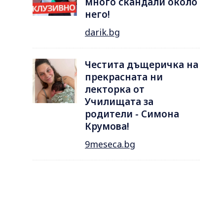
много скандали около
него!
darik.bg
Честита дъщеричка на
прекрасната ни
лекторка от
Училищата за
родители - Симона
Крумова!
9meseca.bg