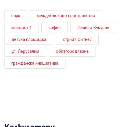
парк
междублоково пространство
младост 1
софия
Ивайло Кукурин
детска площадка
стрийт фитнес
ул. Йерусалим
облагородяване
гражданска инициатива
Калкулатори