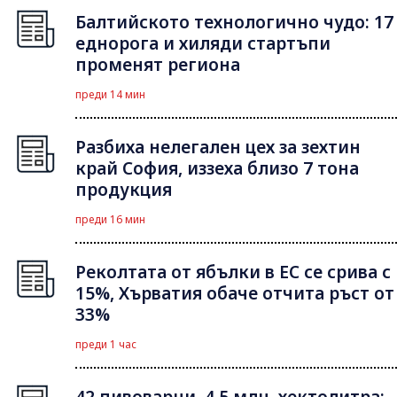
Балтийското технологично чудо: 17
еднорога и хиляди стартъпи
променят региона
преди 14 мин
Разбиха нелегален цех за зехтин
край София, иззеха близо 7 тона
продукция
преди 16 мин
Реколтата от ябълки в ЕС се срива с
15%, Хърватия обаче отчита ръст от
33%
преди 1 час