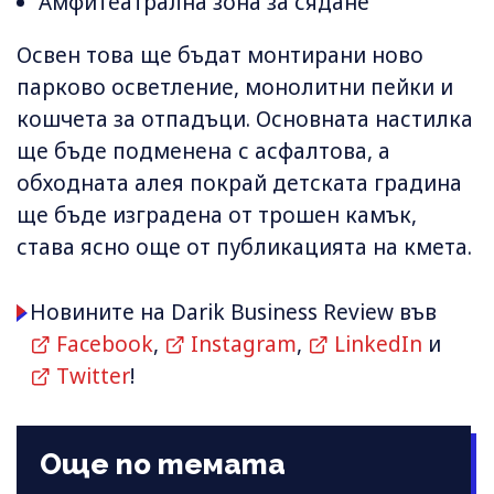
Амфитеатрална зона за сядане
Освен това ще бъдат монтирани ново
парково осветление, монолитни пейки и
кошчета за отпадъци. Основната настилка
ще бъде подменена с асфалтова, а
обходната алея покрай детската градина
ще бъде изградена от трошен камък,
става ясно още от публикацията на кмета.
Новините на Darik Business Review във
Facebook
,
Instagram
,
LinkedIn
и
Twitter
!
Още по темата