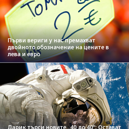
Първи вериги у нас премахват
двойното обозначение на цените в
лева и евро
Дарик търси новите „40 до 40“: Остават