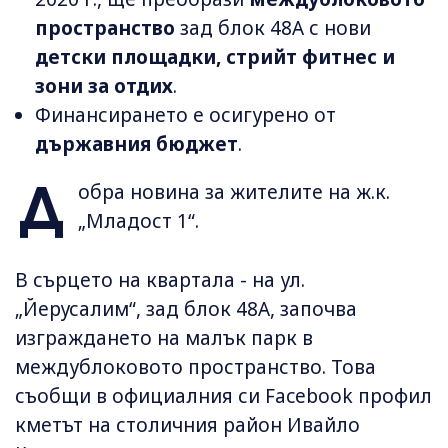
пространство
зад блок 48А с нови
детски площадки, стрийт фитнес и
зони за отдих
.
Финансирането е осигурено от
държавния бюджет
.
Д
обра новина за жителите на ж.к.
„Младост 1“.
В сърцето на квартала - на ул.
„Йерусалим“, зад блок 48А, започва
изграждането на малък парк в
междублоковото пространство. Това
съобщи в официалния си Facebook профил
кметът на столичния район Ивайло