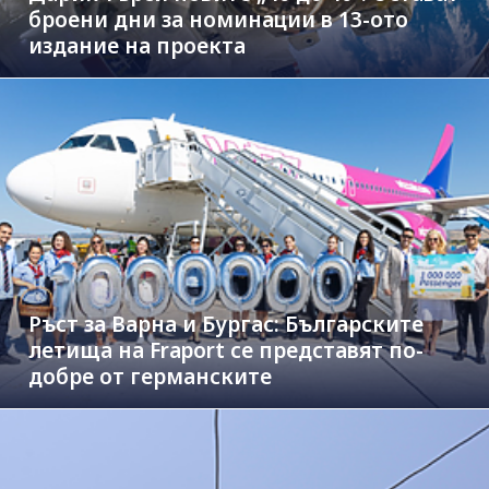
броени дни за номинации в 13-ото
издание на проекта
Ръст за Варна и Бургас: Българските
летища на Fraport се представят по-
добре от германските