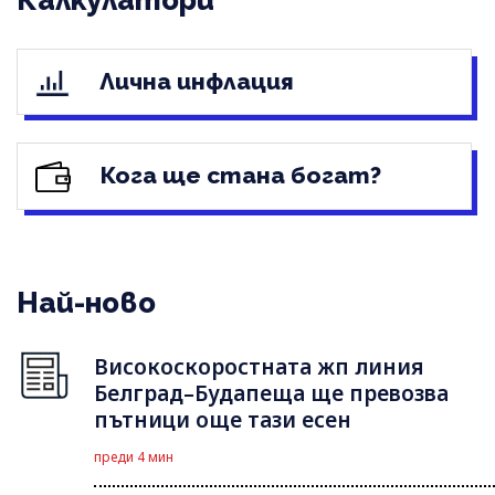
Лична инфлация
Кога ще стана богат?
Най-ново
Високоскоростната жп линия
Белград–Будапеща ще превозва
пътници още тази есен
преди 4 мин