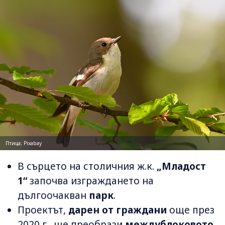
Птица; Pixabay
В сърцето на столичния ж.к.
„Младост
1“
започва изграждането на
дългоочакван
парк
.
Проектът,
дарен от граждани
още през
2020 г., ще преобрази
междублоковото