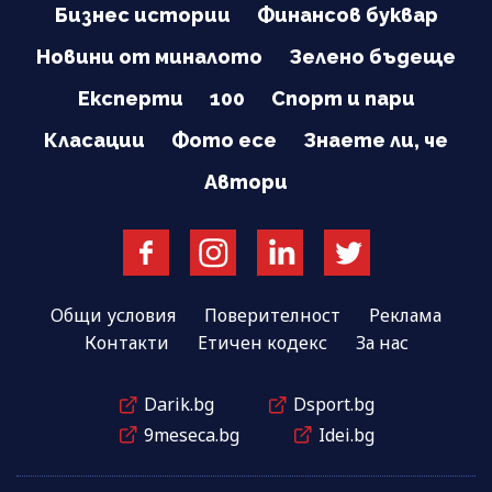
Бизнес истории
Финансов буквар
Новини от миналото
Зелено бъдеще
Експерти
100
Спорт и пари
Класации
Фото есе
Знаете ли, че
Автори
Общи условия
Поверителност
Реклама
Контакти
Етичен кодекс
За нас
Darik.bg
Dsport.bg
9meseca.bg
Idei.bg