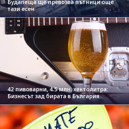
Будапеща ще превозва пътници още
тази есен
42 пивоварни, 4.5 млн. хектолитра:
Бизнесът зад бирата в България