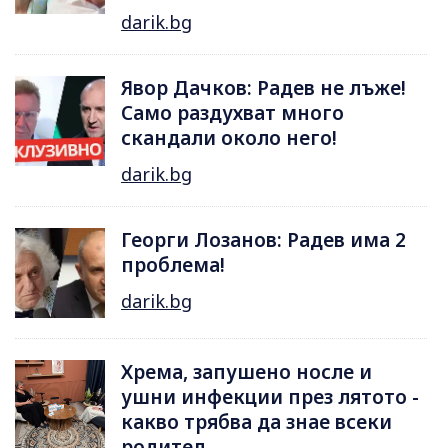
darik.bg
Явор Дачков: Радев не лъже!
Само раздухват много
скандали около него!
darik.bg
Георги Лозанов: Радев има 2
проблема!
darik.bg
Хрема, запушено носле и
ушни инфекции през лятотo -
какво трябва да знае всеки
родител