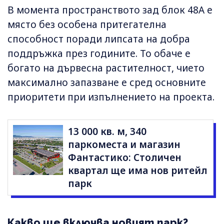
В момента пространството зад блок 48А е
място без особена притегателна
способност поради липсата на добра
поддръжка през годините. То обаче е
богато на дървесна растителност, чието
максимално запазване е сред основните
приоритети при изпълнението на проекта.
13 000 кв. м, 340
паркоместа и магазин
Фантастико: Столичен
квартал ще има нов ритейл
парк
Какво ще включва новият парк?