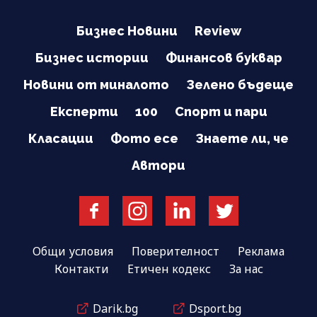
Бизнес Новини
Review
Бизнес истории
Финансов буквар
Новини от миналото
Зелено бъдеще
Експерти
100
Спорт и пари
Класации
Фото есе
Знаете ли, че
Автори
Общи условия
Поверителност
Реклама
Контакти
Етичен кодекс
За нас
Darik.bg
Dsport.bg