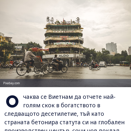
Pixabay.com
О
чаква се Виетнам да отчете най-
голям скок в богатството в
следващото десетилетие, тъй като
страната бетонира статута си на глобален
производствен център, сочи нов доклад