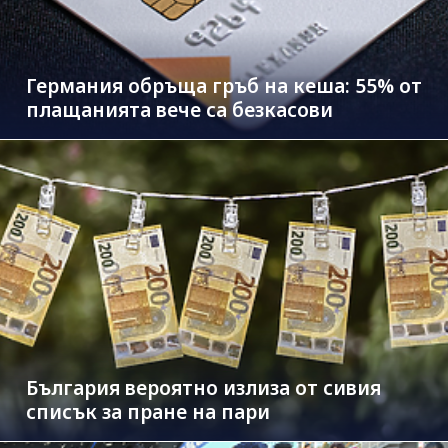
Германия обръща гръб на кеша: 55% от
плащанията вече са безкасови
България вероятно излиза от сивия
списък за пране на пари