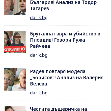
България! Анализ на Тодор
Тагарев
darik.bg
Брутална гавра и убийство в
Пловдив! Говори Ружа
Райчева
darik.bg
Радев повтаря модела
„Борисов“! Анализ на Валерия
Велева
darik.bg
Честита дъщеричка на