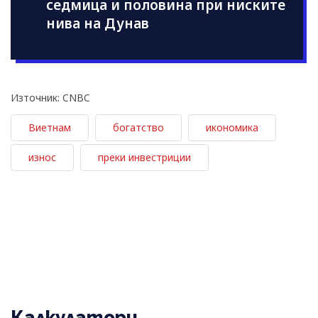
седмица и половина при ниските
нива на Дунав
Източник: CNBC
Виетнам
богатство
икономика
износ
преки инвестриции
Калкулатори