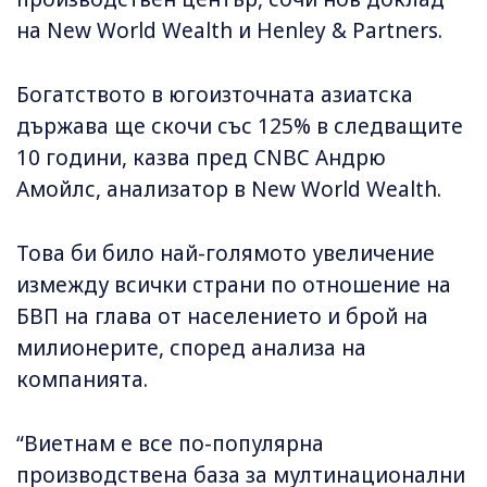
на New World Wealth и Henley & Partners.
Богатството в югоизточната азиатска
държава ще скочи със 125% в следващите
10 години, казва пред CNBC Aндрю
Амойлс, анализатор в New World Wealth.
Това би било най-голямото увеличение
измежду всички страни по отношение на
БВП на глава от населението и брой на
милионерите, според анализа на
компанията.
“Виетнам е все по-популярна
производствена база за мултинационални