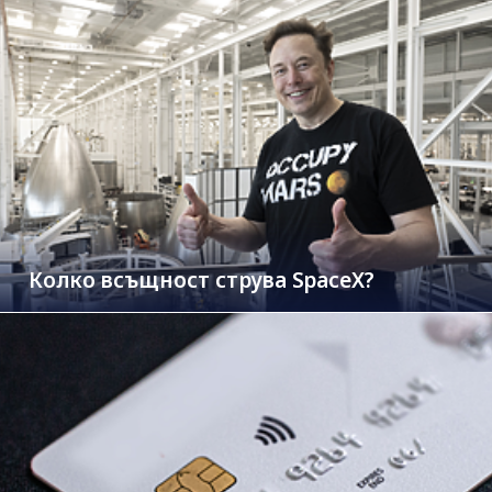
Колко всъщност струва SpaceX?