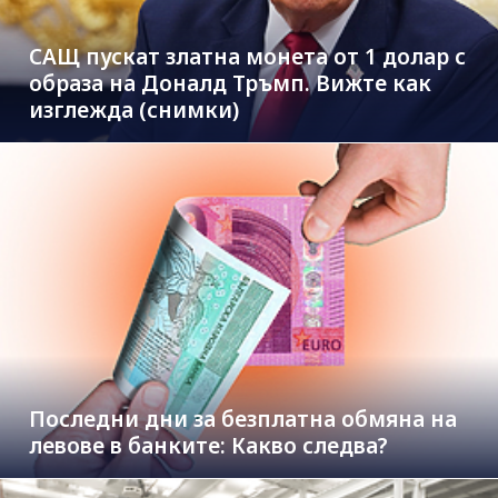
САЩ пускат златна монета от 1 долар с
образа на Доналд Тръмп. Вижте как
изглежда (снимки)
Последни дни за безплатна обмяна на
левове в банките: Какво следва?