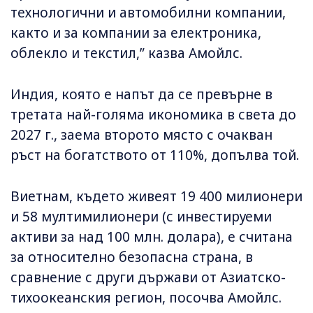
технологични и автомобилни компании,
както и за компании за електроника,
облекло и текстил,” казва Амойлс.
Индия, която е напът да се превърне в
третата най-голяма икономика в света до
2027 г., заема второто място с очакван
ръст на богатството от 110%, допълва той.
Виетнам, където живеят 19 400 милионери
и 58 мултимилионери (с инвестируеми
активи за над 100 млн. долара), е считана
за относително безопасна страна, в
сравнение с други държави от Азиатско-
тихоокеанския регион, посочва Амойлс.