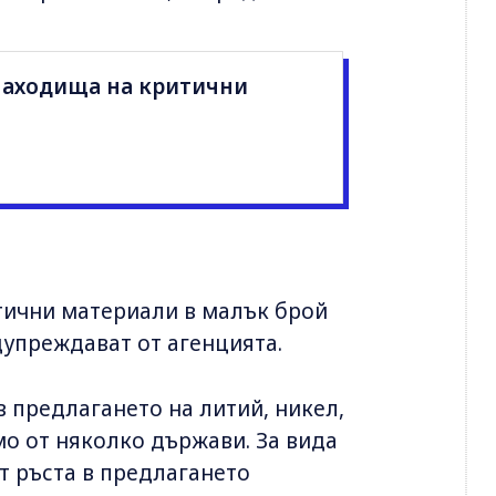
 находища на критични
тични материали в малък брой
дупреждават от агенцията.
 в предлагането на литий, никел,
о от няколко държави. За вида
от ръста в предлагането