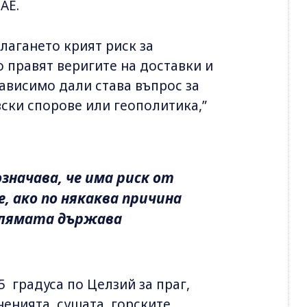
АЕ.
лагането крият риск за
о правят веригите на доставки и
ависимо дали става въпрос за
ски спорове или геополитика,”
значава, че има риск от
, ако по някаква причина
олямата държава
5 градуса по Целзий за праг,
енията, сушата, горските