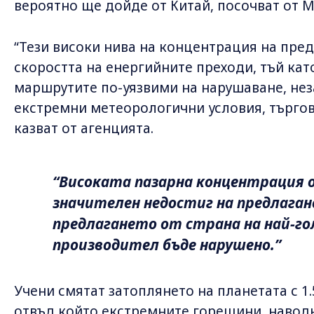
вероятно ще дойде от Китай, посочват от М
“Тези високи нива на концентрация на пред
скоростта на енергийните преходи, тъй кат
маршрутите по-уязвими на нарушаване, нез
екстремни метеорологични условия, търгов
казват от агенцията.
“Високата пазарна концентрация о
значителен недостиг на предлагане
предлагането от страна на най-г
производител бъде нарушено.”
Учени смятат затоплянето на планетата с 1.
отвъд който екстремните горещини, наводн