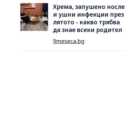
Хрема, запушено носле
и ушни инфекции през
лятотo - какво трябва
да знае всеки родител
9meseca.bg