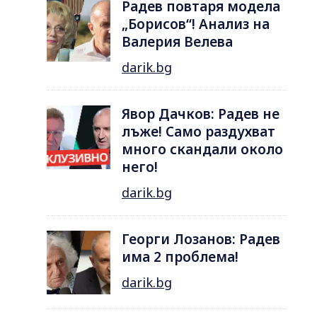
Радев повтаря модела
„Борисов“! Анализ на
Валерия Велева
darik.bg
Явор Дачков: Радев не
лъже! Само раздухват
много скандали около
него!
darik.bg
Георги Лозанов: Радев
има 2 проблема!
darik.bg