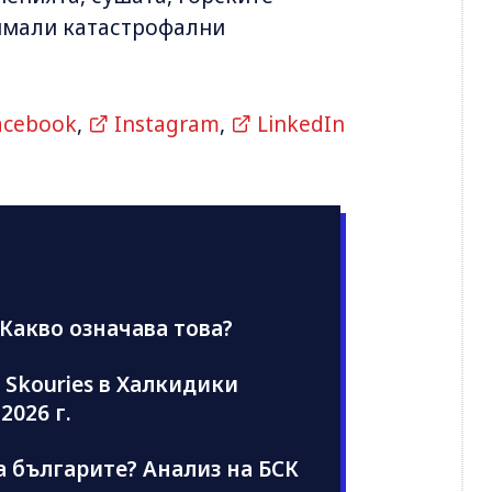
 имали катастрофални
acebook
,
Instagram
,
LinkedIn
 Какво означава това?
 Skouries в Халкидики
2026 г.
а българите? Анализ на БСК