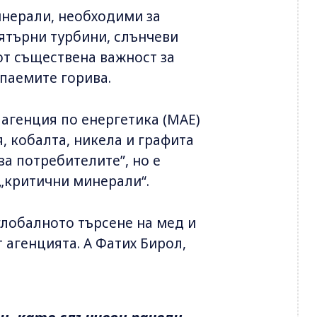
инерали, необходими за
ятърни турбини, слънчеви
 от съществена важност за
опаемите горива.
агенция по енергетика (МАЕ)
я, кобалта, никела и графита
за потребителите”, но е
 „критични минерали“.
 глобалното търсене на мед и
т агенцията. А Фатих Бирол,