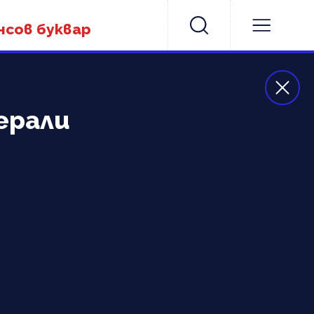
нсов буквар
ерали