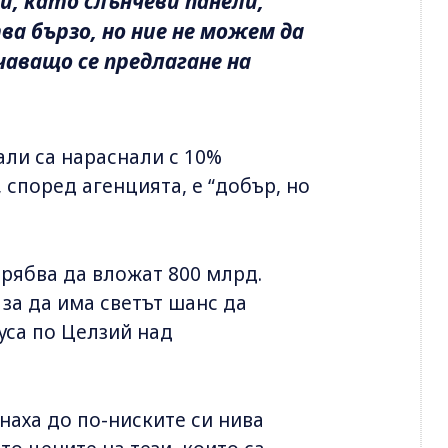
, като слънчеви панели,
а бързо, но ние не можем да
чаващо се предлагане на
ли са нараснали с 10%
 според агенцията, е “добър, но
трябва да вложат 800 млрд.
 за да има светът шанс да
уса по Целзий над
наха до по-ниските си нива