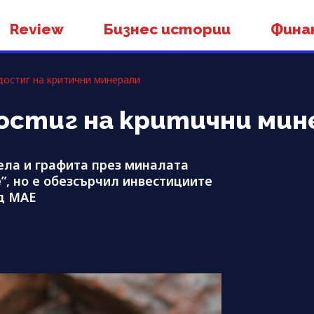
Review
Бизнес истории
Фина
достиг на критични минерали
остиг на критични мин
кела и графита през миналата
”, но е обезсърчил инвестициите
ед МАЕ