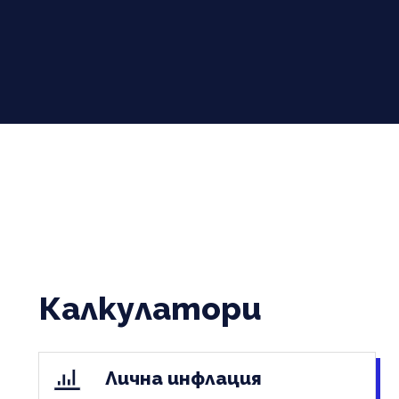
Калкулатори
Лична инфлация