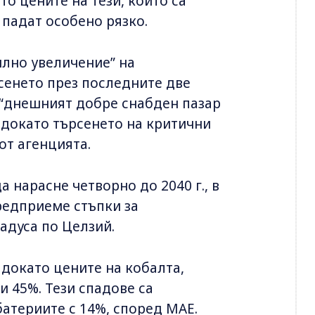
то цените на тези, които са
 падат особено рязко.
илно увеличение” на
сенето през последните две
, “днешният добре снабден пазар
 докато търсенето на критични
от агенцията.
а нарасне четворно до 2040 г., в
редприеме стъпки за
адуса по Целзий.
, докато цените на кобалта,
и 45%. Тези спадове са
атериите с 14%, според МАЕ.