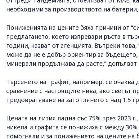
отпреди пандемията, отбелязват от МАЕ, ка
необходими за производството на батерии,
Пониженията на цените бяха причини от “с
предлагането, което изпревари ръста в тър
години, казват от агенцията. Въпреки това
може да не е добър ориентир за бъдещето,
минерали продължава да расте,” допълват 
Търсенето на графит, например, се очаква д
сравнение с настоящите нива, ако светът п
предовратяване на затоплянето с над 1.5 гр
Цената на лития падна със 75% през 2023 г.
никела и графита се понижиха с между 30% 
помогнали и за понижението на цените на б