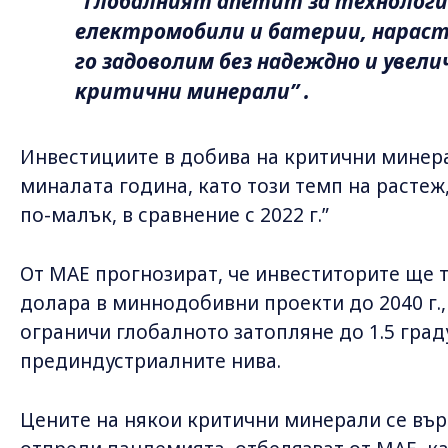
“Глобалният апетит за технологии
електромобили и батерии, нараств
го задоволим без надеждно и увели
критични минерали” .
Инвестициите в добива на критични минера
миналата година, като този темп на растеж,
по-малък, в сравнение с 2022 г.”
От МAЕ прогнозират, че инвеститорите ще 
долара в миннодобивни проекти до 2040 г.,
ограничи глобалното затопляне до 1.5 град
прединдустриалните нива.
Цените на някои критични минерали се вър