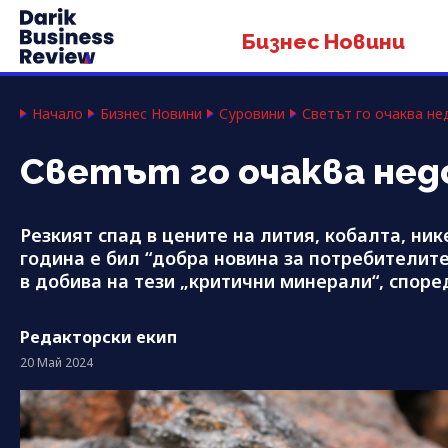
Бизнес Новини
Начало
Бизнес Новини
Суровини
Светът го очаква не
Светът го очаква нед
Резкият спад в цените на лития, кобалта, ни
година е бил “добра новина за потребителите
в добива на тези „критични минерали“, спор
Редакторски екип
20 Май 2024