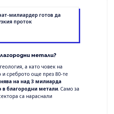
нат-милиардер готов да
узкия проток
благородни метали?
геология, а като човек на
о и среброто още през 80-те
нява на над 3 милиарда
о в благородни метали
. Само за
сектора са нараснали