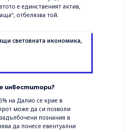
латото е единственият актив,
аща“, отбелязва той.
ящи световната икономика,
те инвеститори?
5% на Далио се крие в
прот може да си позволи
 задълбочени познания в
лява да понесе евентуални