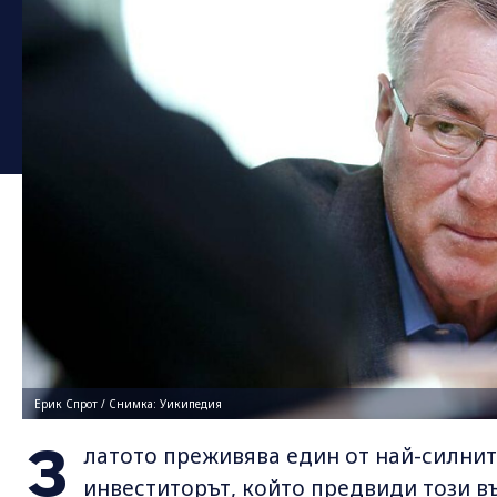
Ерик Спрот / Снимка: Уикипедия
З
латото преживява един от най-силните
инвеститорът, който предвиди този въ