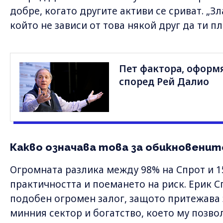
добре, когато другите активи се сриват. „З
който не зависи от това някой друг да ти пл
Пет фактора, оформ
според Рей Далио
Какво означава това за обикновени
Огромната разлика между 98% на Спрот и 1
практичността и поемането на риск. Ерик С
подобен огромен залог, защото притежава
минния сектор и богатство, което му позво