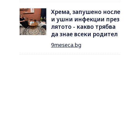
Хрема, запушено носле
и ушни инфекции през
лятотo - какво трябва
да знае всеки родител
9meseca.bg