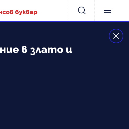
нсов буквар
ние в злато и