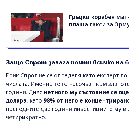
Гръцки корабен маг
плаща такси за Орм
Защо Спрот залага почти всичко на 
Ерик Спрот не се определя като експерт по 
числата. Именно те го насочват към златот
години. Днес
нетното му състояние се оце
долара
, като
98% от него е концентриран
последните две години инвестициите му в 
четирикратно.