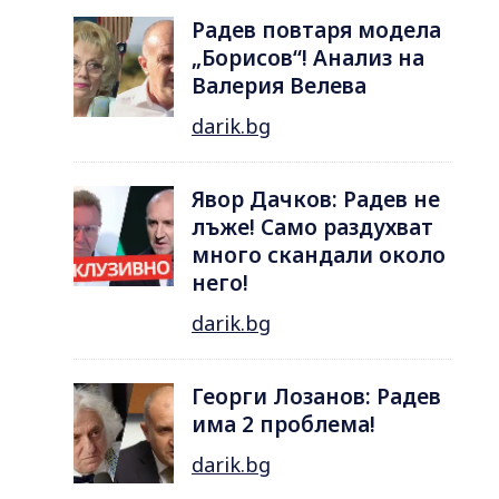
Радев повтаря модела
„Борисов“! Анализ на
Валерия Велева
darik.bg
Явор Дачков: Радев не
лъже! Само раздухват
много скандали около
него!
darik.bg
Георги Лозанов: Радев
има 2 проблема!
darik.bg