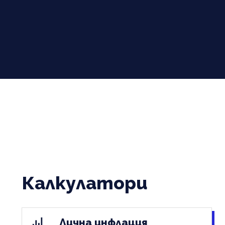
Калкулатори
Лична инфлация