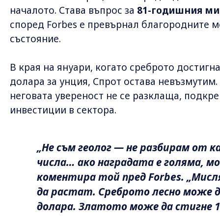
началото. Става въпрос за
81-годишния ми
според Forbes е превърнал благородните м
състояние.
В края на януари, когато среброто достигна
долара за унция, Спрот остава невъзмутим.
неговата увереност не се разклаща, подкр
инвестиции в сектора.
„Не съм геолог — не разбирам от к
числа… ако наградата е голяма, мог
коментира той пред Forbes. „Мис
да растат. Среброто лесно може да
долара. Златото може да стигне 1