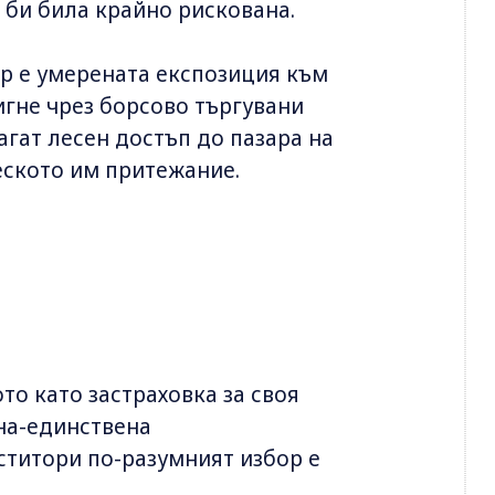
я би била крайно рискована.
р е умерената експозиция към
игне чрез борсово търгувани
агат лесен достъп до пазара на
еското им притежание.
то като застраховка за своя
дна-единствена
ститори по-разумният избор е