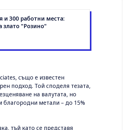
я и 300 работни места:
а злато "Розино"
ciates, също е известен
рен подход. Той споделя тезата,
езценяване на валутата, но
м благородни метали – до 15%
ка, тъй като се представя