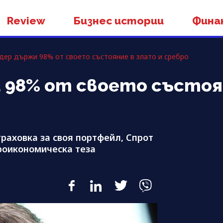
Review
Бизнес истории
Фина
дер държи 98% от своето състояние в злато и сребро
 98% от своето състоя
раховка за своя портфейл, Спрот
роикономическа теза