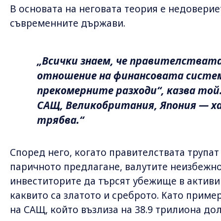
В основата на неговата теория е недовери
съвременните държави.
„Всички знаем, че правителствата
отношение на финансовата систем
прекомерните разходи“, казва той
САЩ, Великобритания, Япония — х
трябва.“
Според него, когато правителствата трупа
паричното предлагане, валутите неизбежно 
инвеститорите да търсят убежище в активи
каквито са златото и среброто. Като приме
на САЩ, който възлиза на 38.9 трилиона до