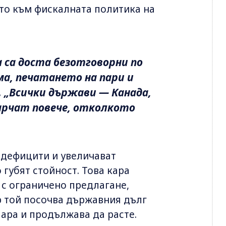
ето към фискалната политика на
 са доста безотговорни по
а, печатането на пари и
. „Всички държави — Канада,
арчат повече, отколкото
т дефицити и увеличават
губят стойност. Това кара
 с ограничено предлагане,
р той посочва държавния дълг
лара и продължава да расте.