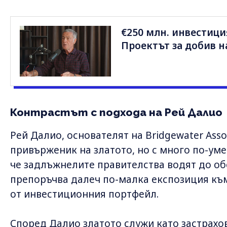
€250 млн. инвестици
Проектът за добив н
Контрастът с подхода на Рей Далио
Рей Далио, основателят на Bridgewater Asso
привърженик на златото, но с много по-уме
че задлъжнелите правителства водят до об
препоръчва далеч по-малка експозиция къ
от инвестиционния портфейл.
Според Далио златото служи като застрахов