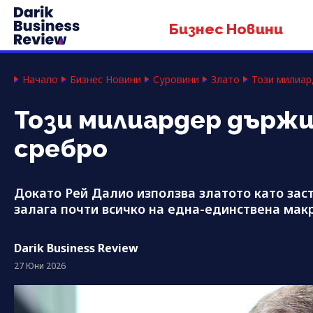
Бизнес Новини
Начало
Бизнес Новини
Суровини
Злато
Този милиар
Този милиардер държи
сребро
Докато Рей Далио използва златото като заст
залага почти всичко на една-единствена мак
Darik Business Review
27 Юни 2026