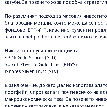
загуби. За повечето хора подобна стратеги
По-разумният подход за масовия инвестито
благородни метали, която може да се пост
фондове (ETF-и). Такива инструменти предл
злато и сребро, без да е необходимо физич
Някои от популярните опции са:
SPDR Gold Shares (GLD)
Sprott Physical Gold Trust (PHYS)
iShares Silver Trust (SLV)
В заключение, докато Далио използва злато
портфейл, Спрот залага почти всичко на е
макроикономическа теза. За повечето инве
първият – застраховка, а не хазартен залог.