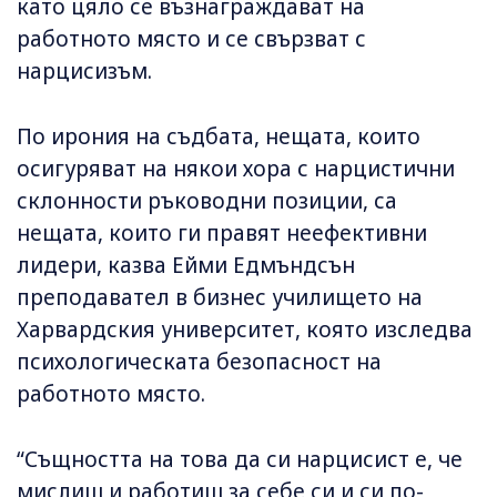
като цяло се възнаграждават на
работното място и се свързват с
нарцисизъм.
По ирония на съдбата, нещата, които
осигуряват на някои хора с нарцистични
склонности ръководни позиции, са
нещата, които ги правят неефективни
лидери, казва Ейми Едмъндсън
преподавател в бизнес училището на
Харвардския университет, която изследва
психологическата безопасност на
работното място.
“Същността на това да си нарцисист е, че
мислиш и работиш за себе си и си по-