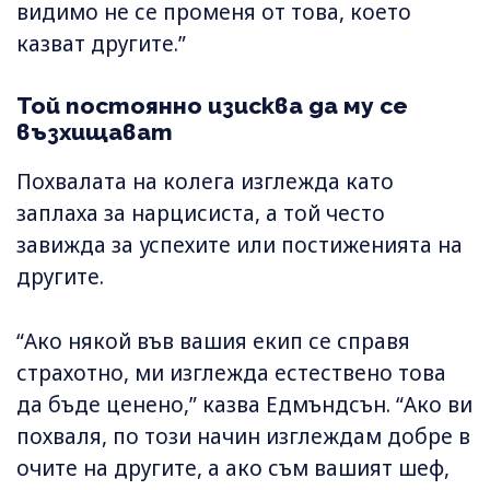
видимо не се променя от това, което
казват другите.”
Той постоянно изисква да му се
възхищават
Похвалата на колега изглежда като
заплаха за нарцисиста, а той често
завижда за успехите или постиженията на
другите.
“Ако някой във вашия екип се справя
страхотно, ми изглежда естествено това
да бъде ценено,” казва Едмъндсън. “Ако ви
похваля, по този начин изглеждам добре в
очите на другите, а ако съм вашият шеф,