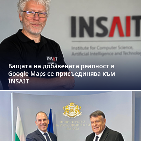
Бащата на добавената реалност в
Google Maps се присъединява към
INSAIT