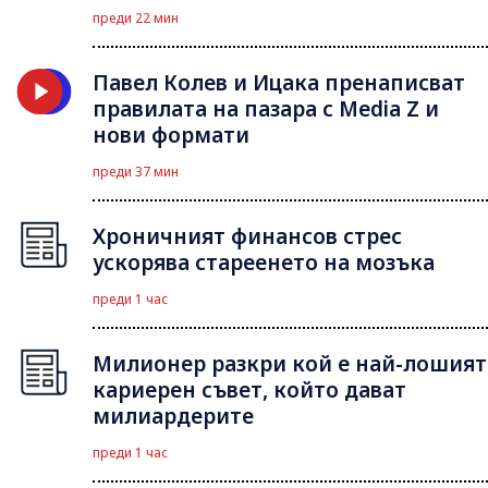
преди 22 мин
Павел Колев и Ицака пренаписват
правилата на пазара с Media Z и
нови формати
преди 37 мин
Хроничният финансов стрес
ускорява стареенето на мозъка
преди 1 час
Милионер разкри кой е най-лошият
кариерен съвет, който дават
милиардерите
преди 1 час