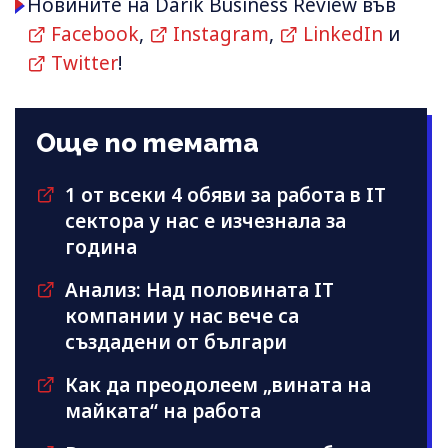
Новините на Darik Business Review във
Facebook
,
Instagram
,
LinkedIn
и
Twitter
!
Още по темата
1 от всеки 4 обяви за работа в IT
сектора у нас е изчезнала за
година
Анализ: Над половината IT
компании у нас вече са
създадени от българи
Как да преодолеем „вината на
майката“ на работа