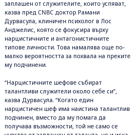
заплашен от служителите, които успяват,
казва пред CNBC доктор Рамани
Дурвасула, клиничен психолог в Лос
Анджелис, която се фокусира върху
нарцистичните и антагонистичните
типове личности. Това намалява още по-
малко вероятността за похвала на преките
му подчинени.
“Нарцистичните шефове събират
талантливи служители около себе си”,
казва Дурвасула. “Когато един
нарцистичен шеф има наистина талантлив
подчинен, вместо да му помага да
получава възможности, той не само се