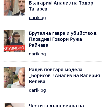
България! Анализ на Тодор
Тагарев
darik.bg
Брутална гавра и убийство в
Пловдив! Говори Ружа
Райчева
darik.bg
Радев повтаря модела
„Борисов“! Анализ на Валерия
Велева
darik.bg
Честита дъщеричка на