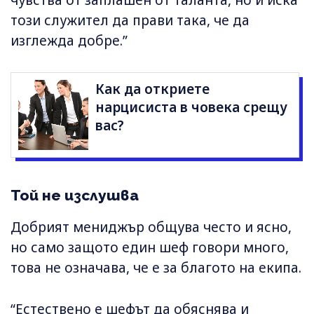
чувства от заплашен от таланта, но и иска
този служител да прави така, че да
изглежда добре.”
Как да откриете
нарцисиста в човека срещу
вас?
Той не изслушва
Добрият мениджър общува често и ясно,
но само защото един шеф говори много,
това не означава, че е за благото на екипа.
“Естествено е шефът да обяснява и