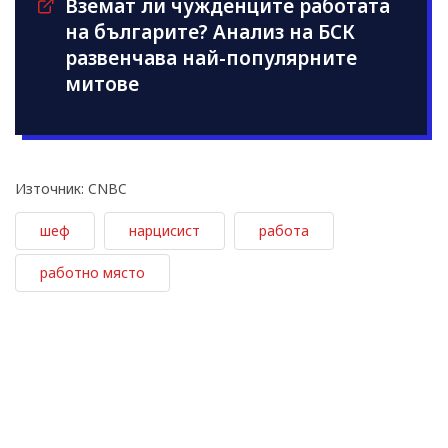
Вземат ли чужденците работата
на българите? Анализ на БСК
развенчава най-популярните
митове
Източник: CNBC
шеф
нарцисист
работа
работно място