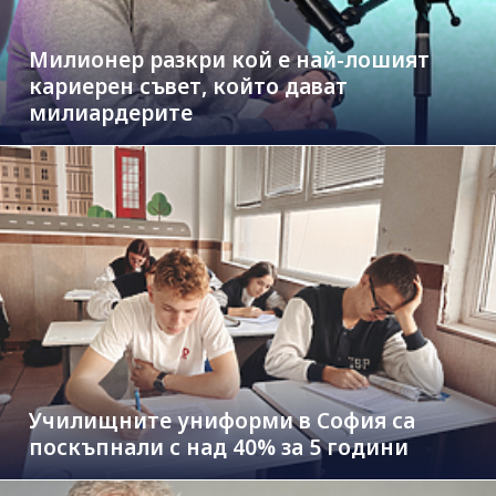
Милионер разкри кой е най-лошият
кариерен съвет, който дават
милиардерите
Училищните униформи в София са
поскъпнали с над 40% за 5 години