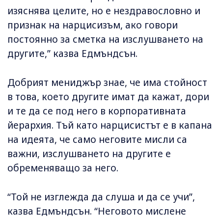
изяснява целите, но е нездравословно и
признак на нарцисизъм, ако говори
постоянно за сметка на изслушването на
другите,” казва Едмъндсън.
Добрият мениджър знае, че има стойност
в това, което другите имат да кажат, дори
и те да се под него в корпоративната
йерархия. Тъй като нарцисистът е в капана
на идеята, че само неговите мисли са
важни, изслушването на другите е
обременяващо за него.
“Той не изглежда да слуша и да се учи”,
казва Едмъндсън. “Неговото мислене