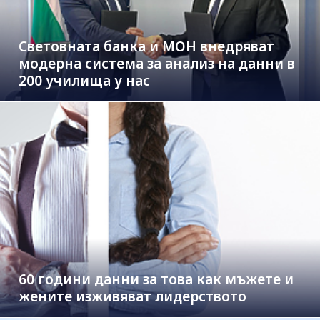
Световната банка и МОН внедряват
модерна система за анализ на данни в
200 училища у нас
60 години данни за това как мъжете и
жените изживяват лидерството