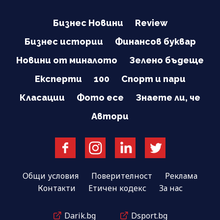
Бизнес Новини
Review
Бизнес истории
Финансов буквар
Новини от миналото
Зелено бъдеще
Експерти
100
Спорт и пари
Класации
Фото есе
Знаете ли, че
Автори
Общи условия
Поверителност
Реклама
Контакти
Етичен кодекс
За нас
Darik.bg
Dsport.bg