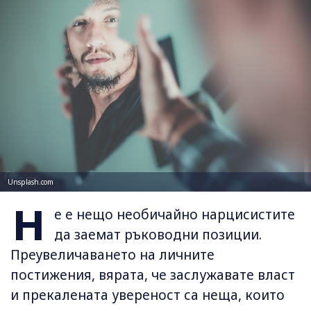
Unsplash.com
Н
е е нещо необичайно нарцисистите
да заемат ръководни позиции.
Преувеличаването на личните
постижения, вярата, че заслужавате власт
и прекалената увереност са неща, които