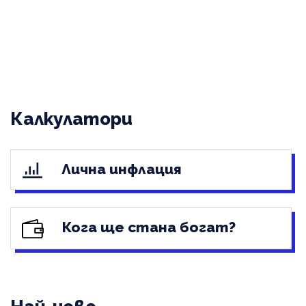
Калкулатори
Лична инфлация
Кога ще стана богат?