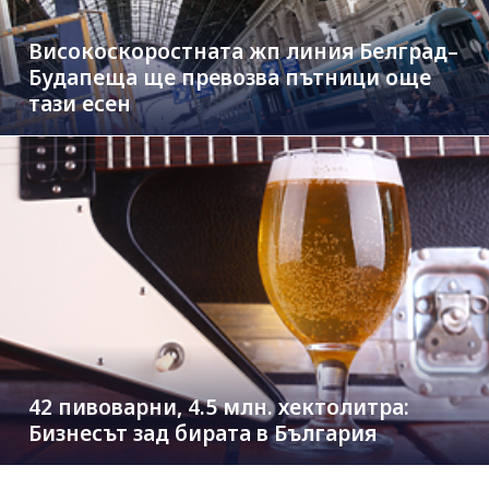
Високоскоростната жп линия Белград–
Будапеща ще превозва пътници още
тази есен
42 пивоварни, 4.5 млн. хектолитра:
Бизнесът зад бирата в България