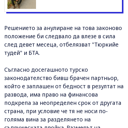
Решението за анулиране на това законово
положение би следвало да влезе в сила
след девет месеца, отбелязват "Тюркийе
тудей" и БТА.
Съгласно досегашното турско
законодателство бивш брачен партньор,
който е заплашен от бедност в резултат на
развода, има право на финансова
подкрепа за неопределен срок от другата
страна, при условие че тя не носи по-
голяма вина за разделянето на
съпружеската двойка. Размерът на