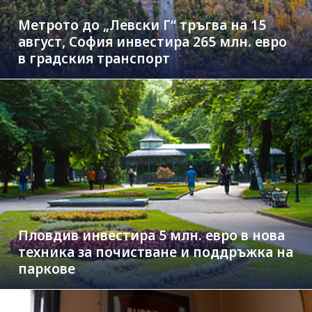
Метрото до „Левски Г“ тръгва на 15
август, София инвестира 265 млн. евро
в градския транспорт
Пловдив инвестира 5 млн. евро в нова
техника за почистване и поддръжка на
паркове