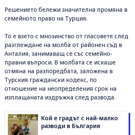
Решението бележи значителна промяна в
семейното право на Турция.
То е взето с мнозинство от гласовете след
разглеждане на молба от районен съд в
Анталия, занимаващ се със семейно-
правни въпроси. В молбата се искаше
отмяна на разпоредбата, заложена в
Турския граждански кодекс, по
отношение на неопределения срок на
изплащаната издръжка след развода.
Кой е градът с най-малко
разводи в България