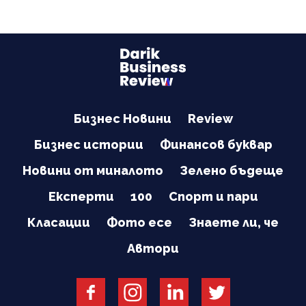
Бизнес Новини
Review
Бизнес истории
Финансов буквар
Новини от миналото
Зелено бъдеще
Експерти
100
Спорт и пари
Класации
Фото есе
Знаете ли, че
Автори