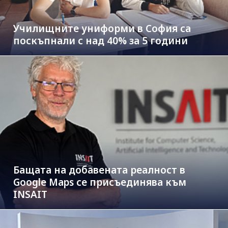
Училищните униформи в София са
поскъпнали с над 40% за 5 години
Бащата на добавената реалност в
Google Maps се присъединява към
INSAIT