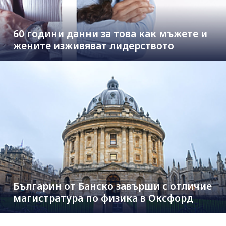
60 години данни за това как мъжете и
жените изживяват лидерството
Българин от Банско завърши с отличие
магистратура по физика в Оксфорд