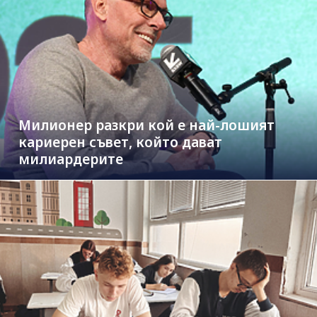
Милионер разкри кой е най-лошият
кариерен съвет, който дават
милиардерите