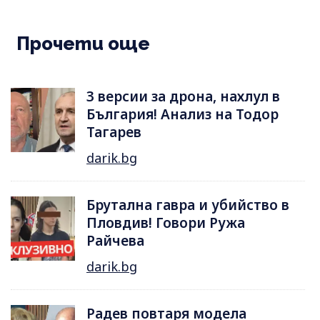
Прочети още
3 версии за дрона, нахлул в
България! Анализ на Тодор
Тагарев
darik.bg
Брутална гавра и убийство в
Пловдив! Говори Ружа
Райчева
darik.bg
Радев повтаря модела