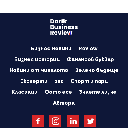
Бизнес Новини
Review
Бизнес истории
Финансов буквар
Новини от миналото
Зелено бъдеще
Експерти
100
Спорт и пари
Класации
Фото есе
Знаете ли, че
Автори