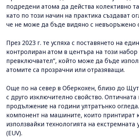
подредени атома да действа колективно так
като по този начин на практика създават ог
че не може да бъде видяно с невъоръжено 
През 2023 г. те успяха с поставянето на е
контролиран атом в центъра на този набор 
превключвател”, който може да бъде изпол
атомите са прозрачни или отразяващи.
Още по на север в Оберкохен, близо до Щут
с друго изключително свойство. Оптичната
продължение на години ултратънко огледал
компонент на машините, които принтират 
използвайки технологията на екстремната
(EUV).