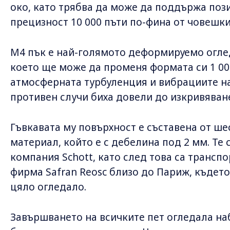
око, като трябва да може да поддържа поз
прецизност 10 000 пъти по-фина от човешки
M4 пък е най-голямото деформируемо огле
което ще може да променя формата си 1 000
атмосферната турбуленция и вибрациите на
противен случи биха довели до изкривяван
Гъвкавата му повърхност е съставена от ше
материал, който е с дебелина под 2 мм. Те 
компания Schott, като след това са транс
фирма Safran Reosc близо до Париж, където
цяло огледало.
Завършването на всичките пет огледала на