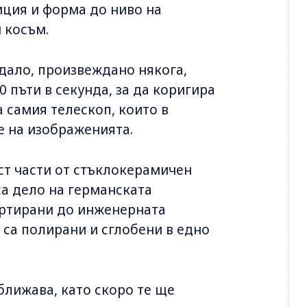
иция и форма до ниво на
 косъм.
дало, произвеждано някога,
 пъти в секунда, за да коригира
 самия телескоп, които в
е на изображенията.
ст части от стъклокерамичен
са дело на германската
портирани до инженерната
 са полирани и сглобени в едно
ближава, като скоро те ще