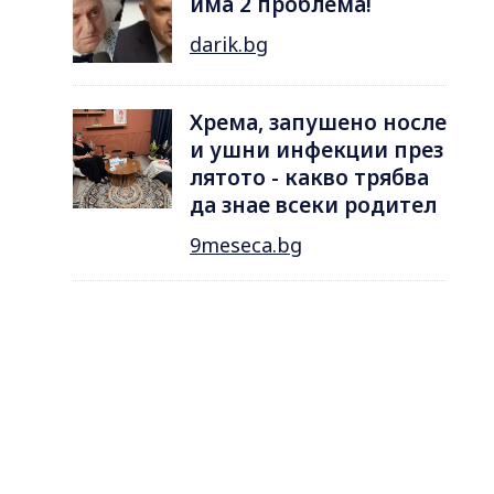
има 2 проблема!
darik.bg
Хрема, запушено носле
и ушни инфекции през
лятотo - какво трябва
да знае всеки родител
9meseca.bg