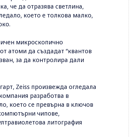
а, че да отразява светлина,
ледало, което е толкова малко,
око.
диничен микроскопично
от атоми да създадат “квантов
зван, за да контролира дали
гарт, Zeiss произвежда огледала
 компания разработва в
о, което се превърна в ключов
компютърни чипове,
 ултравиолетова литография