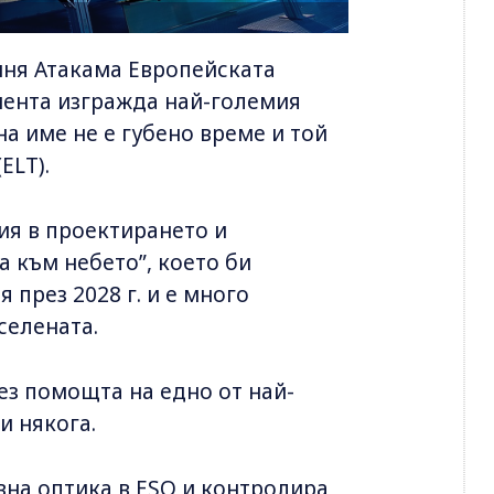
иня Атакама Европейската
мента изгражда най-големия
на име не е губено време и той
ELT).
ия в проектирането и
а към небето”, което би
 през 2028 г. и е много
селената.
ез помощта на едно от най-
и някога.
вна оптика в ESO и контролира