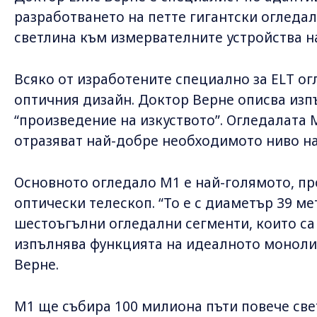
разработването на петте гигантски огледал
светлина към измервателните устройства н
Всяко от изработените специално за ELT о
оптичния дизайн. Доктор Верне описва изп
“произведение на изкуството”. Огледалата 
отразяват най-добре необходимото ниво на
Основното огледало M1 е най-голямото, пр
оптически телескоп. “То е с диаметър 39 ме
шестоъгълни огледални сегменти, които са 
изпълнява функцията на идеалното монолит
Верне.
M1 ще събира 100 милиона пъти повече све