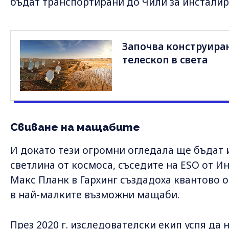
бъдат транспортирани до Чили за инсталир
Започва конструира
телескоп в света
Свиване на мащабите
И докато тези огромни огледала ще бъдат 
светлина от космоса, съседите на ESO от И
Макс Планк в Гархинг създадоха квантово 
в най-малките възможни мащаби.
През 2020 г. изследователски екип успя да 