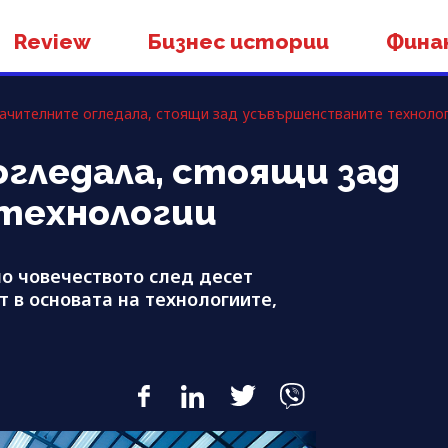
Review
Бизнес истории
Фина
чителните огледала, стоящи зад усъвършенстваните техноло
гледала, стоящи зад
технологии
о човечеството след десет
 в основата на технологиите,