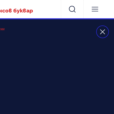
нсов буквар
гии