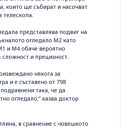
а, които ще събират и насочват
а телескопа.
гледала представлява подвиг на
ъкналото огледало M2 като
M1 и M4 обаче вероятно
 сложност и прецизност.
оизвеждано някога за
тра и е съставено от 798
подравнени така, че да
но огледало,” казва доктор
тлина, в сравнение с човешкото