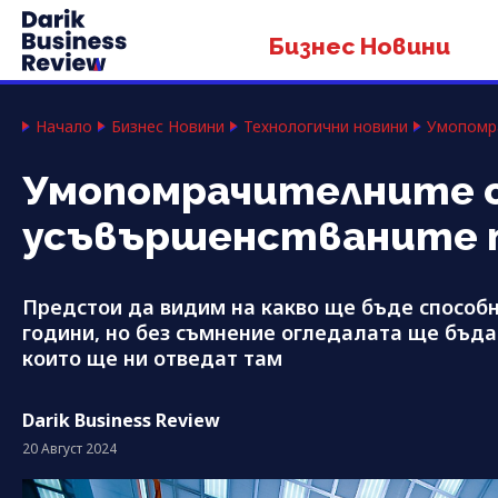
Бизнес Новини
Начало
Бизнес Новини
Технологични новини
Умопомра
Умопомрачителните о
усъвършенстваните 
Предстои да видим на какво ще бъде способн
години, но без съмнение огледалата ще бъдат
които ще ни отведат там
Darik Business Review
20 Август 2024