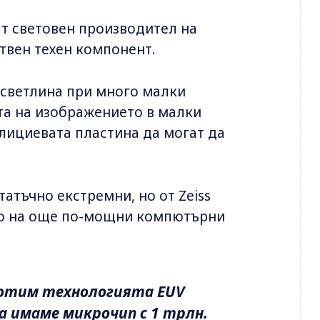
т световен производител на
ствен техен компонент.
т светлина при много малки
та на изображението в малки
илициевата пластина да могат да
атъчно екстремни, но от Zeiss
то на още по-мощни компютърни
аботим технологията EUV
да имаме микрочип с 1 трлн.