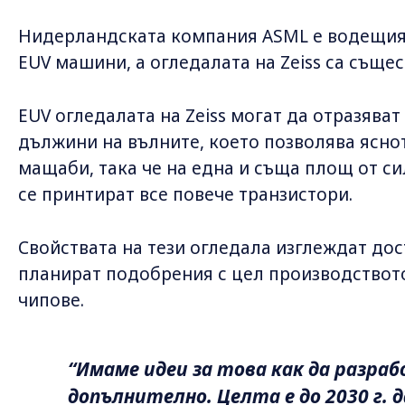
Нидерландската компания ASML е водещия
EUV машини, а огледалата на Zeiss са съще
EUV огледалата на Zeiss могат да отразява
дължини на вълните, което позволява ясно
мащаби, така че на една и съща площ от с
се принтират все повече транзистори.
Свойствата на тези огледала изглеждат дост
планират подобрения с цел производство
чипове.
“Имаме идеи за това как да разр
допълнително. Целта е до 2030 г. 