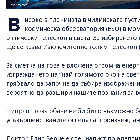
Pixabay.com
В
исоко в планината в чилийската пуст
космическа обсерватория (ESO) в мо
оптически телескоп в света. За избирането 
ще се казва Изключително голям телескоп (
За сметка на това е вложена огромна енерг
изграждането на “най-голямото око на свет
трябвало да започне да събира изображения
вероятно да разшири нашите познания за в
Нищо от това обаче не би било възможно б
усъвършенстваните огледала, произвеждан
Доктор Елис Верне е специалист по адапти