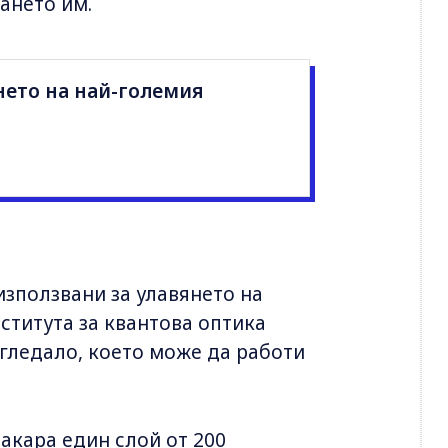
ането им.
нето на най-големия
използвани за улавянето на
нститута за квантова оптика
огледало, което може да работи
накара един слой от 200