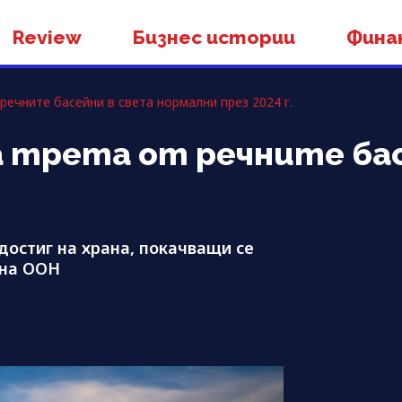
Review
Бизнес истории
Фина
речните басейни в света нормални през 2024 г.
а трета от речните ба
достиг на храна, покачващи се
 на ООН