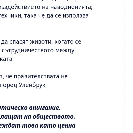
въздействието на наводненията;
ехники, така че да се използва
да спасят животи, когато се
а сътрудничеството между
ката.
, че правителствата не
поред Уленбрук:
итическо внимание.
зплащат на обществото.
еждат това като ценна