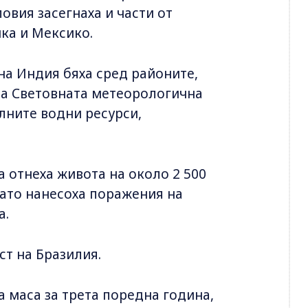
овия засегнаха и части от
ка и Мексико.
на Индия бяха сред районите,
на Световната метеорологична
лните водни ресурси,
 отнеха живота на около 2 500
като нанесоха поражения на
а.
ст на Бразилия.
 маса за трета поредна година,