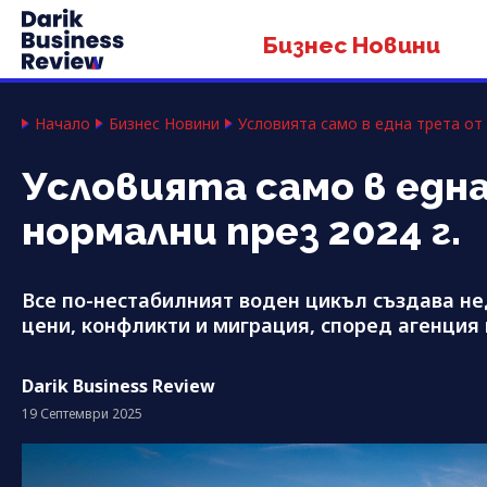
Бизнес Новини
Начало
Бизнес Новини
Условията само в една трета от 
Условията само в едн
нормални през 2024 г.
Все по-нестабилният воден цикъл създава не
цени, конфликти и миграция, според агенция
Darik Business Review
19 Септември 2025