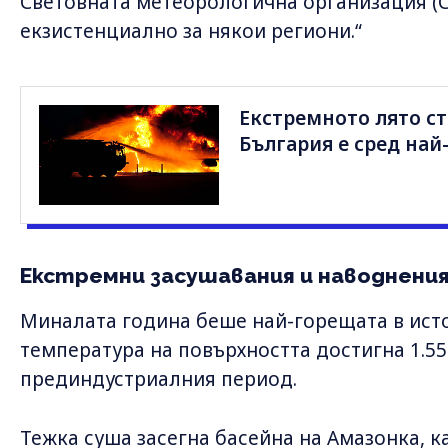
Световната метеорологична организация (СМ
екзистенциално за някои региони.“
Екстремното лято стр
България е сред най
Екстремни засушавания и наводнени
Миналата година беше най-горещата в исто
температура на повърхността достигна 1.55
прединдустриалния период.
Тежка суша засегна басейна на Амазонка, к