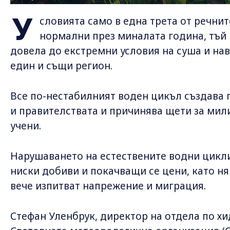
У
словията само в една трета от речнит
нормални през миналата година, тъй 
довела до екстремни условия на суша и нав
един и същи регион.
Все по-нестабилният воден цикъл създава
и правителствата и причинява щети за ми
учени.
Нарушаването на естествените водни цикли
ниски добиви и покачващи се цени, като ня
вече изпитват напрежение и миграция.
Стефан Уленбрук, директор на отдела по хи