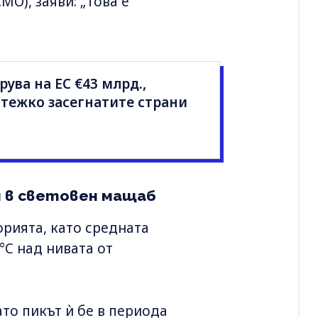
О), заяви: „Това е
ува на ЕС €43 млрд.,
-тежко засегнатите страни
я в световен мащаб
рията, като средната
°C над нивата от
ато пикът ѝ бе в периода