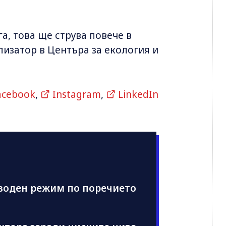
а, това ще струва повече в
лизатор в Центъра за екология и
acebook
,
Instagram
,
LinkedIn
 воден режим по поречието