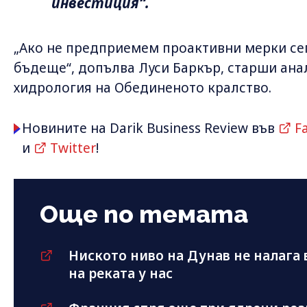
инвестиция“.
„Ако не предприемем проактивни мерки сег
бъдеще“, допълва Луси Баркър, старши ана
хидрология на Обединеното кралство.
Новините на Darik Business Review във
F
и
Twitter
!
Още по темата
Ниското ниво на Дунав не налага
на реката у нас