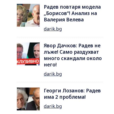
Радев повтаря модела
„Борисов“! Анализ на
Валерия Велева
darik.bg
Явор Дачков: Радев не
лъже! Само раздухват
много скандали около
него!
darik.bg
Георги Лозанов: Радев
има 2 проблема!
darik.bg