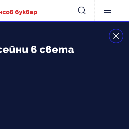
нсов буквар
сейни в света