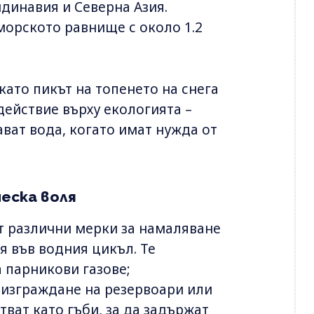
ндинавия и Северна Азия.
морското равнище с около 1.2
като пикът на топенето на снега
действие върху екологията –
ват вода, когато имат нужда от
еска воля
т различни мерки за намаляване
я във водния цикъл. Те
 парникови газове;
 изграждане на резервоари или
тват като гъби, за да задържат