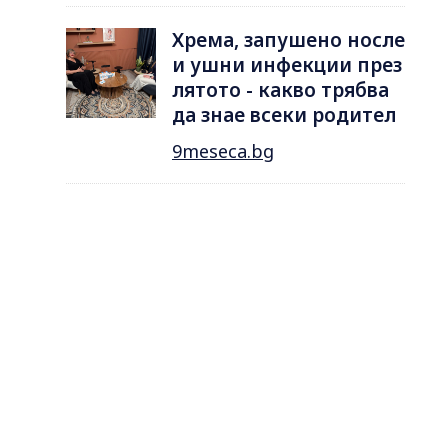
Хрема, запушено носле
и ушни инфекции през
лятотo - какво трябва
да знае всеки родител
9meseca.bg