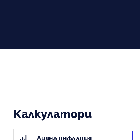
Калкулатори
Лична инфлация