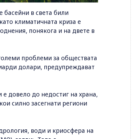
е басейни в света били
като климатичната криза е
однения, понякога и на двете в
 големи проблеми за обществата
лиарди долари, предупреждават
 е довело до недостиг на храна,
кои силно засегнати региони
дрология, води и криосфера на