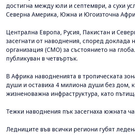
достигна между юли и септември, а сухи усл
Северна Америка, Южна и Югоизточна Афри
Централна Европа, Русия, Пакистан и Север
засегнати от наводнения, според доклада 
организация (СМО) за състоянието на глоба
публикуван в четвъртък.
В Африка наводненията в тропическата зона
души и оставиха 4 милиона души без дом, 
жизненоважна инфраструктура, като пътищ
Тежки наводнения пък засегнаха южната ча
Ледниците във всички региони губят ледена