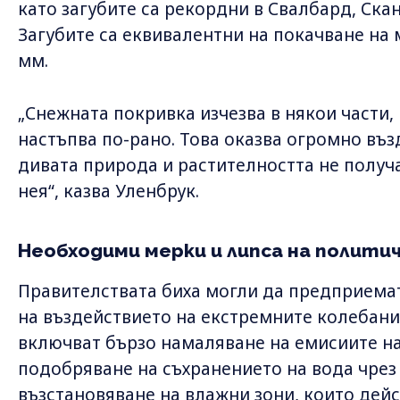
като загубите са рекордни в Свалбард, Ска
Загубите са еквивалентни на покачване на 
мм.
„Снежната покривка изчезва в някои части, 
настъпва по-рано. Това оказва огромно въз
дивата природа и растителността не получа
нея“, казва Уленбрук.
Необходими мерки и липса на политич
Правителствата биха могли да предприема
на въздействието на екстремните колебани
включват бързо намаляване на емисиите на
подобряване на съхранението на вода чрез
възстановяване на влажни зони, които дейс