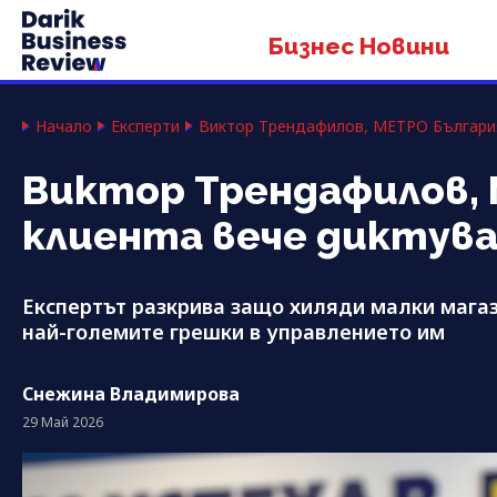
Бизнес Новини
Начало
Експерти
Виктор Трендафилов, МЕТРО България
Виктор Трендафилов, 
клиента вече диктув
Експертът разкрива защо хиляди малки магази
най-големите грешки в управлението им
Снежина Владимирова
29 Май 2026