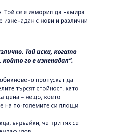
. Той се е изморил да намира
е изненадан с нови и различни
злично. Той иска, когато
 който го е изненадал“.
 обикновено пропускат да
лите търсят стойност, като
а цена – нещо, което
е на по-големите си площи.
да, вярвайки, че при тях се
рендафилов.