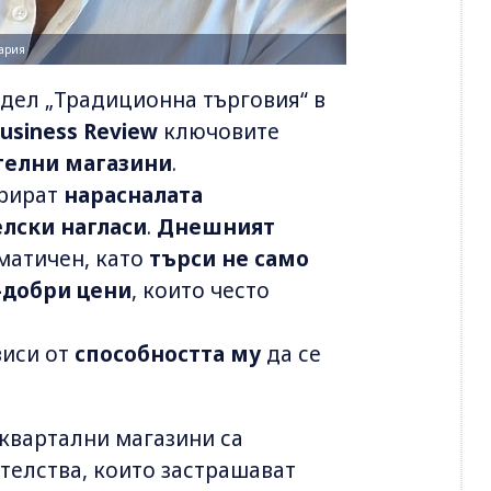
гария
тдел „Традиционна търговия“ в
Business Review
ключовите
телни магазини
.
рират
нарасналата
лски нагласи
.
Днешният
матичен, като
търси не само
-добри цени
, които често
иси от
способността му
да се
квартални магазини са
телства, които застрашават