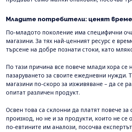
Младите потребители: ценят врем
По-младото поколение има специфични оч
магазини. За тях най-ценният ресурс е време
търсене на добре познати стоки, като мляко
По тази причина все повече млади хора се 
пазаруването за своите ежедневни нужди. 
магазини по-скоро за изживяване – да се ра
опитат различен продукт.
Освен това са склонни да платят повече за 
произход, но не и за продукти, които не се
по-евтините им аналози, посочва експертъ