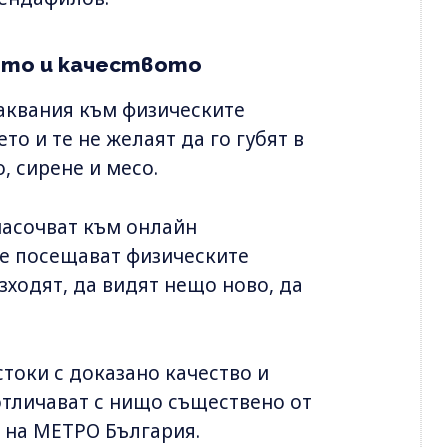
ето и качеството
аквания към физическите
то и те не желаят да го губят в
, сирене и месо.
насочват към онлайн
Те посещават физическите
зходят, да видят нещо ново, да
стоки с доказано качество и
 отличават с нищо съществено от
т на МЕТРО България.