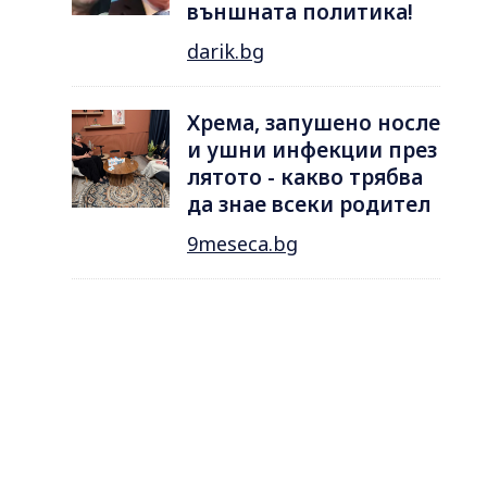
външната политика!
darik.bg
Хрема, запушено носле
и ушни инфекции през
лятотo - какво трябва
да знае всеки родител
9meseca.bg