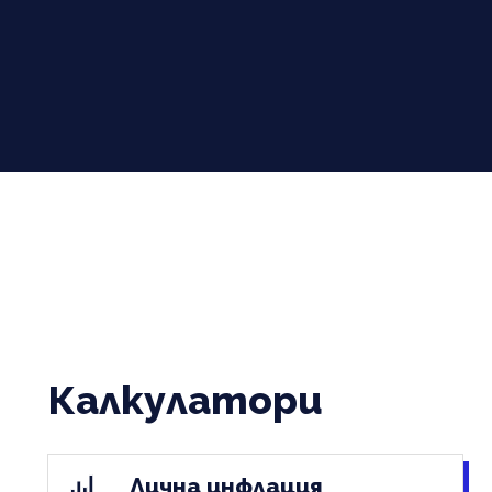
Калкулатори
Лична инфлация