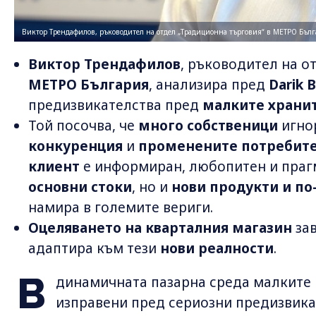
Виктор Трендафилов, ръководител на отдел „Традиционна търговия“ в МЕТРО Бъл
Виктор Трендафилов
, ръководител на о
МЕТРО България
, анализира пред
Darik 
предизвикателства пред
малките храни
Той посочва, че
много собственици
игно
конкуренция
и
променените
потребите
клиент
е информиран, любопитен и праг
основни стоки
, но и
нови продукти и по
намира в големите вериги.
Оцеляването на кварталния магазин
зав
адаптира към тези
нови реалности
.
В
динамичната пазарна среда малките 
изправени пред сериозни предизвика