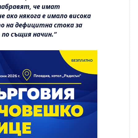
забравят, че имат
е ако някога е имало висока
о на дефицитна стока за
 по същия начин.“