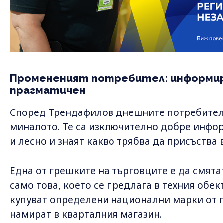
Промененият потребител: информир
прагматичен
Според Трендафилов днешните потребители
миналото. Те са изключително добре инфо
и лесно и знаят какво трябва да присъства 
Една от грешките на търговците е да смятат
само това, което се предлага в техния обек
купуват определени национални марки от г
намират в кварталния магазин.