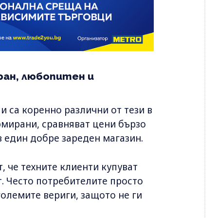
ан, любопитен и
 са коренно различни от тези в
рмирани, сравняват цени бързо
в един добре зареден магазин.
, че техните клиенти купуват
т. Често потребителите просто
олемите вериги, защото не ги