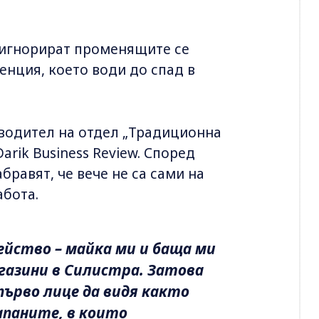
 игнорират променящите се
енция, което води до спад в
водител на отдел „Традиционна
arik Business Review. Според
бравят, че вече не са сами на
абота.
ейство – майка ми и баща ми
газини в Силистра. Затова
ърво лице да видя както
паните, в които