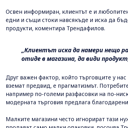
Освен информиран, клиентът е и любопитен
едни и същи стоки навсякъде и иска да бъд
продукти, коментира Трендафилов.
„Клиентът иска да намери нещо ра
отиде в магазина, да види продукт,
Друг важен фактор, който търговците у нас
вземат предвид, е прагматизмът. Потребите
например по-големи разфасовки на по-ниск
модерната търговия предлага благодарени
Малките магазини често игнорират тази нуж
продават само малки опаковки, посочва Т