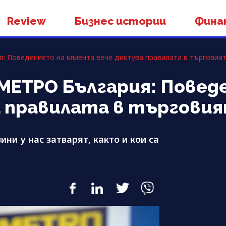
Review
Бизнес истории
Фина
: Поведението на клиента вече диктува правилата в търговия
МЕТРО България: Повед
а правилата в търгови
ни у нас затварят, както и кои са