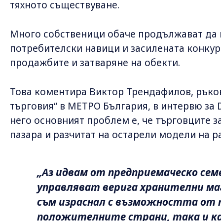
тяхното съществуване.
Много собственици обаче продължават да
потребителски навици и засилената конкур
продажбите и затваряне на обекти.
Това коментира Виктор Трендафилов, ръко
търговия“ в МЕТРО България, в интервю за D
него основният проблем е, че търговците за
пазара и разчитат на остарели модели на р
„Аз идвам от предприемаческо сем
управляват верига хранителни ма
съм израснал с възможността от п
положителните страни, така и ка