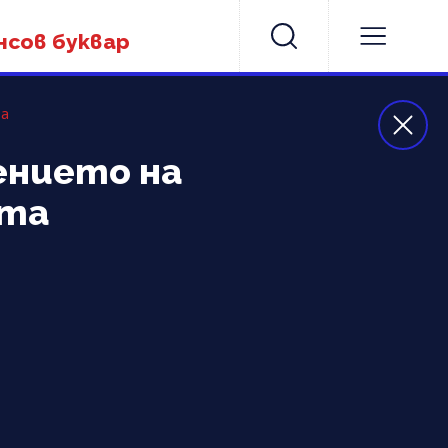
нсов буквар
та
ението на
ята