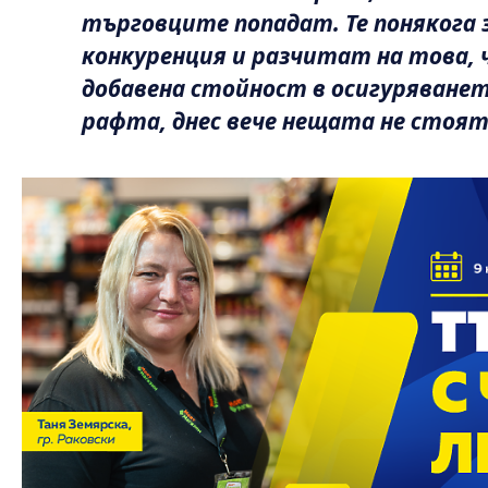
търговците попадат. Те понякога 
конкуренция и разчитат на това, ч
добавена стойност в осигуряванет
рафта, днес вече нещата не стоят