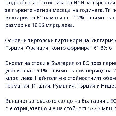
Подробната статистика на НСИ за търговият
за първите четири месеца на годината. Тя п
България за ЕС намалява с 1.2% спрямо същи
размер на 18.96 млрд. лева.
Основни търговски партньори на България 
Гърция, Франция, които формират 61.8% от
Вносът на стоки в България от ЕС през перио
увеличава с 6.1% спрямо същия период на 202
млрд. лева. Най-голям е стойностният обем
Германия, Италия, Румъния, Гърция и Ниде
Външнотърговското салдо на България с ЕС 
г. е отрицателно и е на стойност 572.5 млн. 