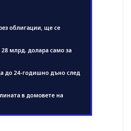
рез облигации, ще се
 28 млрд. долара само за
да до 24-годишно дъно след
тлината в домовете на