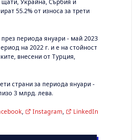
 щати, Украйна, Сърбия и
рат 55.2% от износа за трети
 през периода януари - май 2023
ериод на 2022 г. и е на стойност
оките, внесени от Турция,
ети страни за периода януари -
лизо 3 млрд. лева.
acebook
,
Instagram
,
LinkedIn