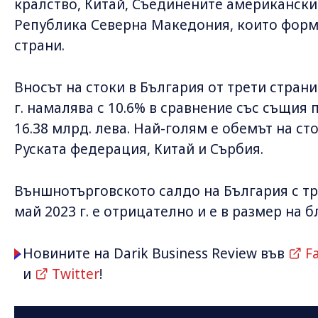
кралство, Китай, Съединените американски
Република Северна Македония, които форми
страни.
Вносът на стоки в България от трети страни
г. намалява с 10.6% в сравнение със същия п
16.38 млрд. лева. Най-голям е обемът на ст
Руската федерация, Китай и Сърбия.
Външнотърговското салдо на България с тр
май 2023 г. е отрицателно и е в размер на б
Новините на Darik Business Review във
F
и
Twitter
!