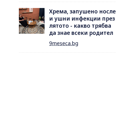
Хрема, запушено носле
и ушни инфекции през
лятотo - какво трябва
да знае всеки родител
9meseca.bg