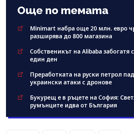
Още по темата
Minimart набра още 20 млн. евро ч
разширява до 800 магазина
Собственикът на Alibaba забогатя с
един ден
Преработката на руски петрол па
украински атаки с дронове
Букурещ е в ръцете на София: Све
румънците идва от България