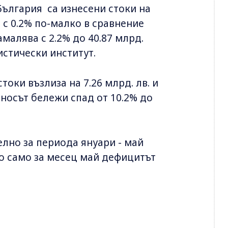
България са изнесени стоки на
е с 0.2% по-малко в сравнение
малява с 2.2% до 40.87 млрд.
истически институт.
токи възлиза на 7.26 млрд. лв. и
вносът бележи спад от 10.2% до
лно за периода януари - май
ато само за месец май дефицитът