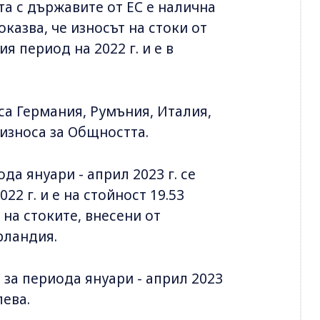
а с държавите от ЕС е налична
оказва, че износът на стоки от
я период на 2022 г. и е в
са Германия, Румъния, Италия,
 износа за Общността.
да януари - април 2023 г. се
2 г. и е на стойност 19.53
 на стоките, внесени от
рландия.
за периода януари - април 2023
лева.