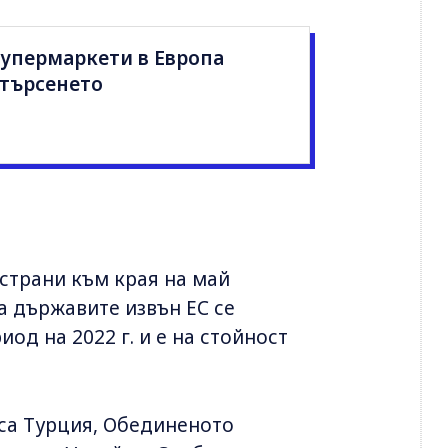
Супермаркети в Европа
 търсенето
 страни към края на май
за държавите извън ЕС се
од на 2022 г. и е на стойност
са Турция, Обединеното