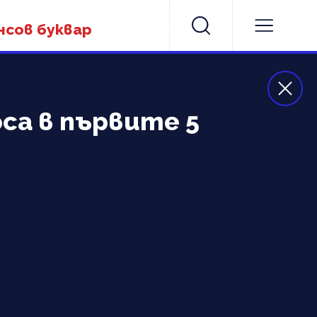
нсов буквар
са в първите 5