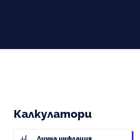
Калкулатори
Лична инфлация