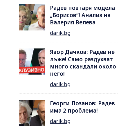
Радев повтаря модела
„Борисов“! Анализ на
Валерия Велева
darik.bg
Явор Дачков: Радев не
лъже! Само раздухват
много скандали около
него!
darik.bg
Георги Лозанов: Радев
има 2 проблема!
darik.bg