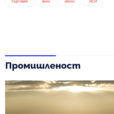
търговия
внос
износ
НСИ
Промишленост