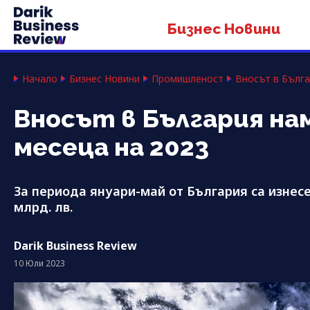
Бизнес Новини
Начало
Бизнес Новини
Промишленост
Вносът в Бълга
Вносът в България нам
месеца на 2023
За пeриода януари-май от България са изнесе
млрд. лв.
Darik Business Review
10 Юли 2023