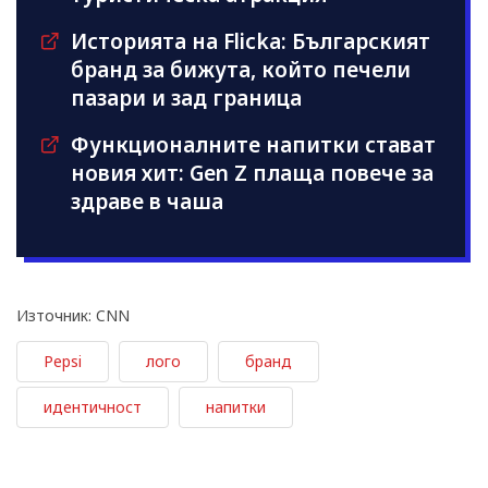
Историята на Flicka: Българският
бранд за бижута, който печели
пазари и зад граница
Функционалните напитки стават
новия хит: Gen Z плаща повече за
здраве в чаша
Източник: CNN
Pepsi
лого
бранд
идентичност
напитки