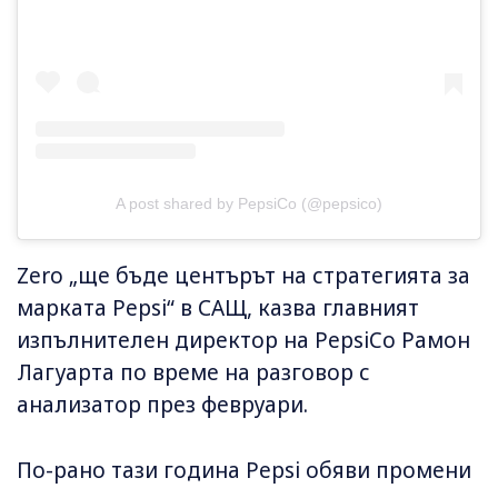
A post shared by PepsiCo (@pepsico)
Zero „ще бъде центърът на стратегията за
марката Pepsi“ в САЩ, казва главният
изпълнителен директор на PepsiCo Рамон
Лагуарта по време на разговор с
анализатор през февруари.
По-рано тази година Pepsi обяви промени