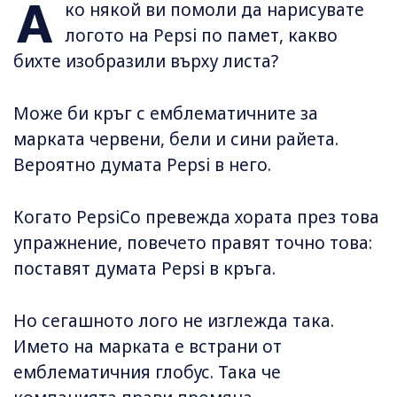
А
ко някой ви помоли да нарисувате
логото на Pepsi по памет, какво
бихте изобразили върху листа?
Може би кръг с емблематичните за
марката червени, бели и сини райета.
Вероятно думата Pepsi в него.
Когато PepsiCo превежда хората през това
упражнение, повечето правят точно това:
поставят думата Pepsi в кръга.
Но сегашното лого не изглежда така.
Името на марката е встрани от
емблематичния глобус. Така че