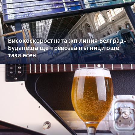
Високоскоростната жп линия Белград–
Будапеща ще превозва пътници още
тази есен