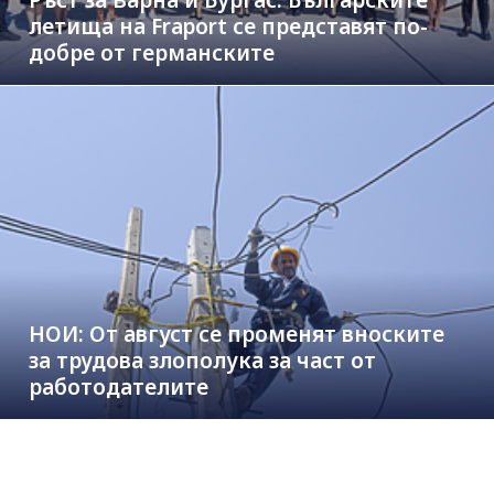
Ръст за Варна и Бургас: Българските
летища на Fraport се представят по-
добре от германските
НОИ: От август се променят вноските
за трудова злополука за част от
работодателите