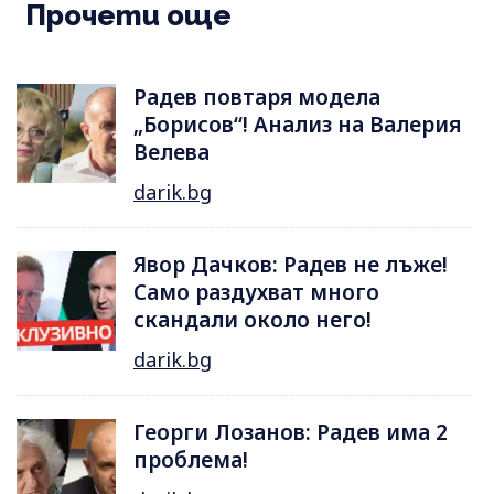
Прочети още
Радев повтаря модела
„Борисов“! Анализ на Валерия
Велева
darik.bg
Явор Дачков: Радев не лъже!
Само раздухват много
скандали около него!
darik.bg
Георги Лозанов: Радев има 2
проблема!