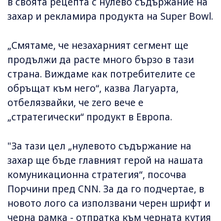
в своята рецепта с нулево съдържание на
захар и рекламира продукта на Super Bowl.
„Смятаме, че незахарният сегмент ще
продължи да расте много бързо в тази
страна. Виждаме как потребителите се
обръщат към него“, казва Лагуарта,
отбелязвайки, че zero вече е
„стратегически“ продукт в Европа.
"За тази цел „нулевото съдържание на
захар ще бъде главният герой на нашата
комуникационна стратегия“, посочва
Порчини пред CNN. За да го подчертае, в
новото лого са използвани черен шрифт и
черна рамка - отпратка към черната кутия