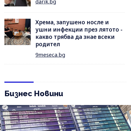
darik.bg
Хрема, запушено носле и
ушни инфекции през лятотo -
какво трябва да знае всеки
родител
9meseca.bg
Бизнес Новини