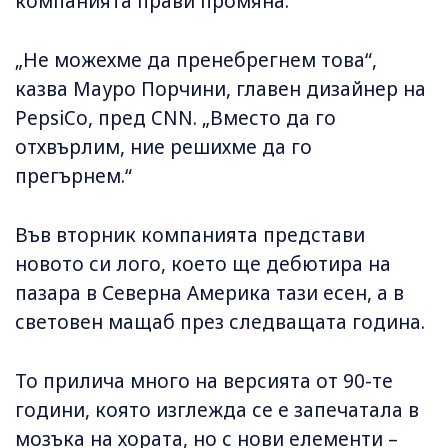
компанията прави промяна.
„Не можехме да пренебрегнем това“,
казва Мауро Порчини, главен дизайнер на
PepsiCo, пред CNN. „Вместо да го
отхвърлим, ние решихме да го
прегърнем.“
Във вторник компанията представи
новото си лого, което ще дебютира на
пазара в Северна Америка тази есен, а в
световен мащаб през следващата година.
То прилича много на версията от 90-те
години, която изглежда се е запечатала в
мозъка на хората, но с нови елементи –