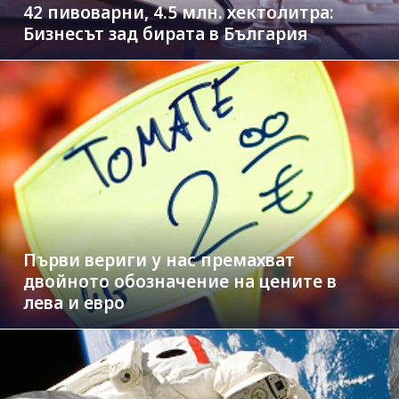
42 пивоварни, 4.5 млн. хектолитра:
Бизнесът зад бирата в България
Първи вериги у нас премахват
двойното обозначение на цените в
лева и евро