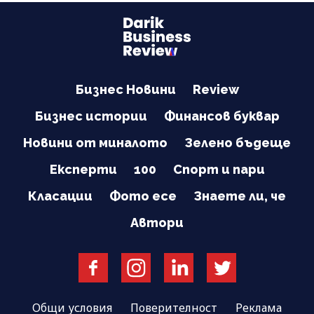
Бизнес Новини
Review
Бизнес истории
Финансов буквар
Новини от миналото
Зелено бъдеще
Експерти
100
Спорт и пари
Класации
Фото есе
Знаете ли, че
Автори
Общи условия
Поверителност
Реклама