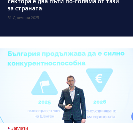
сектора е два пъти по-голяма от тази
за страната
31 Декември 2025
Заплати