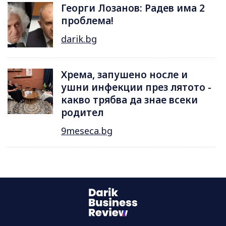
Георги Лозанов: Радев има 2
проблема!
darik.bg
Хрема, запушено носле и
ушни инфекции през лятотo -
какво трябва да знае всеки
родител
9meseca.bg