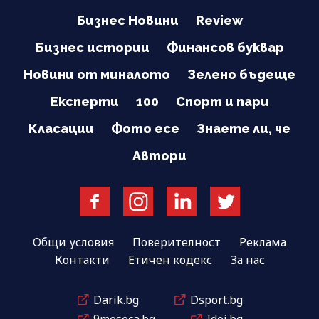
Бизнес Новини
Review
Бизнес истории
Финансов буквар
Новини от миналото
Зелено бъдеще
Експерти
100
Спорт и пари
Класации
Фото есе
Знаете ли, че
Автори
Общи условия
Поверителност
Реклама
Контакти
Етичен кодекс
За нас
Darik.bg
Dsport.bg