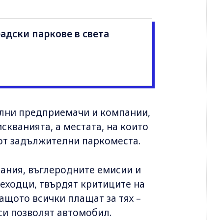
радски паркове в света
елни предприемачи и компании,
искванията, а местата, на които
 от задължителни паркоместа.
вания, въглеродните емисии и
еходци, твърдят критиците на
защото всички плащат за тях –
 си позволят автомобил.