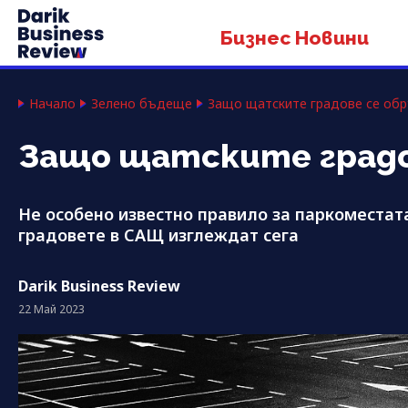
Бизнес Новини
Начало
Зелено бъдеще
Защо щатските градове се об
Защо щатските градо
Не особено известно правило за паркоместат
градовете в САЩ изглеждат сега
Darik Business Review
22 Май 2023