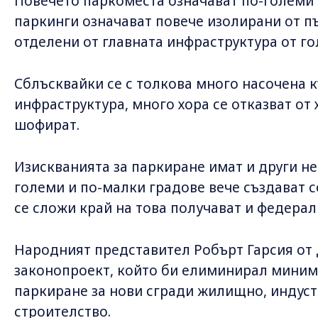
Повечето паркоместа означават по-големи 
паркинги означават повече изолирани от п
отделени от главната инфраструктура от го
Сблъсквайки се с толкова много насочена 
инфраструктура, много хора се отказват от
шофират.
Изискванията за паркиране имат и други не
големи и по-малки градове вече създават с
се сложи край на това получават и федерал
Народният представител Робърт Гарсия от
законопроект, който би елиминирал миним
паркиране за нови сгради жилищно, индуст
строителство.