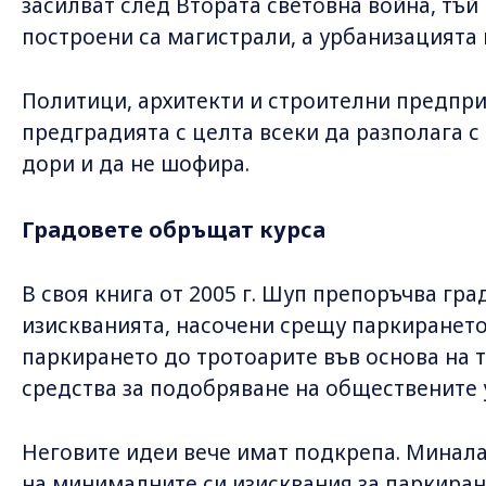
засилват след Втората световна война, тъй
построени са магистрали, а урбанизацията 
Политици, архитекти и строителни предпр
предградията с целта всеки да разполага с
дори и да не шофира.
Градовете обръщат курса
В своя книга от 2005 г. Шуп препоръчва гр
изискванията, насочени срещу паркирането 
паркирането до тротоарите във основа на т
средства за подобряване на обществените 
Неговите идеи вече имат подкрепа. Минала
на минималните си изисквания за паркиран