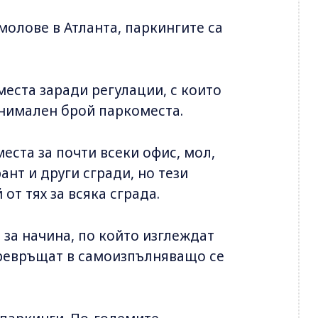
молове в Атланта, паркингите са
еста заради регулации, с които
инимален брой паркоместа.
еста за почти всеки офис, мол,
ант и други сгради, но тези
от тях за всяка сграда.
за начина, по който изглеждат
 превръщат в самоизпълняващо се