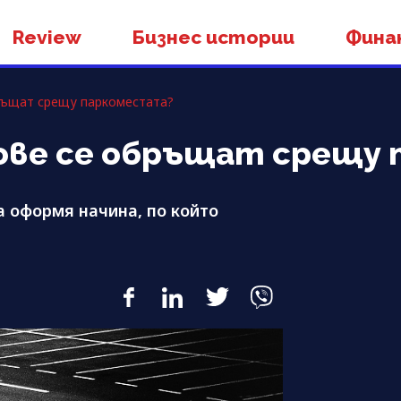
Review
Бизнес истории
Фина
ръщат срещу паркоместата?
ве се обръщат срещу 
а оформя начина, по който