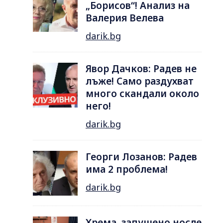
„Борисов“! Анализ на
Валерия Велева
darik.bg
Явор Дачков: Радев не
лъже! Само раздухват
много скандали около
него!
darik.bg
Георги Лозанов: Радев
има 2 проблема!
darik.bg
Хрема, запушено носле