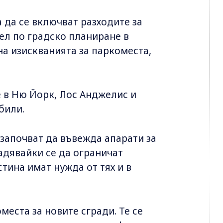
 да се включват разходите за
ел по градско планиране в
а изискванията за паркоместа,
е в Ню Йорк, Лос Анджелис и
били.
 започват да въвежда апарати за
адявайки се да ограничат
тина имат нужда от тях и в
места за новите сгради. Те се