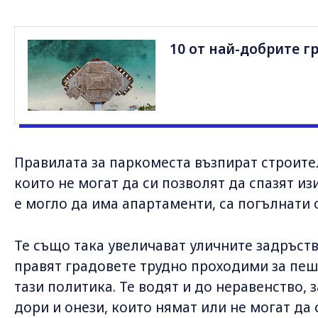
10 от най-добрите г
Правилата за паркоместа възпират строит
които не могат да си позволят да спазят из
е могло да има апартаменти, са погълнати
Те също така увеличават уличните задръст
правят градовете трудно проходими за пеш
тази политика. Те водят и до неравенство, 
дори и онези, които нямат или не могат да