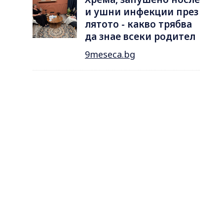
и ушни инфекции през
лятотo - какво трябва
да знае всеки родител
9meseca.bg