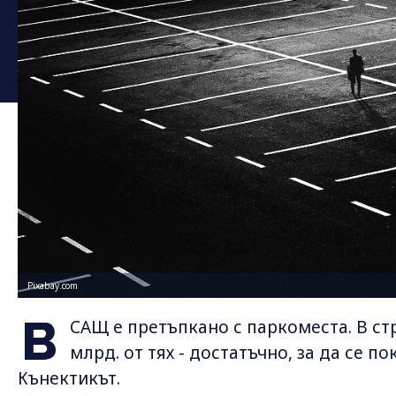
Pixabay.com
В
САЩ е претъпкано с паркоместа. В ст
млрд. от тях - достатъчно, за да се 
Кънектикът.