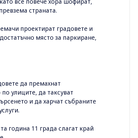
 като все повече хора шофират,
превзема страната.
иемачи проектират градовете и
 достатъчно място за паркиране,
адовете да премахнат
по улиците, да таксуват
ърсенето и да харчат събраните
услуги.
та година 11 града слагат край
е.