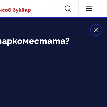
нсов буквар
паркоместата?