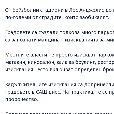
От бейзболни стадиони в Лос Анджелис до 
по-големи от сградите, които заобикалят.
Градовете са създали толкова много парком
са запознати малцина – изискванията за м
Местните власти не просто изискват парком
магазин, киносалон, зала за боулинг, рестор
изисквания често включват определен брой 
Задължителните изисквания са допринесли 
градовете в САЩ днес. На практика, те се
пророчество.