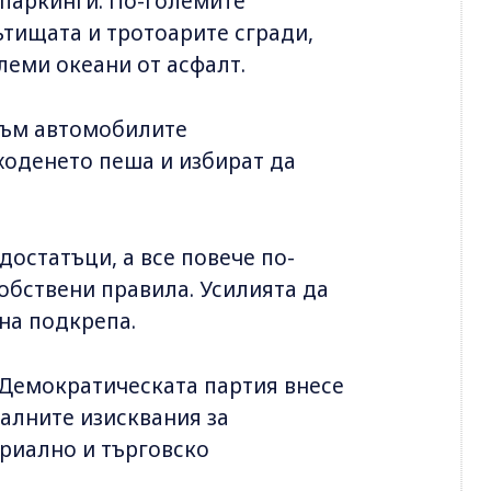
паркинги. По-големите
ътищата и тротоарите сгради,
леми океани от асфалт.
към автомобилите
 ходенето пеша и избират да
достатъци, а все повече по-
обствени правила. Усилията да
на подкрепа.
 Демократическата партия внесе
алните изисквания за
риално и търговско