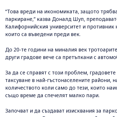
“Това вреди на икономиката, защото трябва
паркиране,” казва Доналд Шуп, преподават
Калифорнийския университет и противник н
които са въведени преди век.
До 20-те години на миналия век тротоарит
други градове вече са претъпкани с автомо
За да се справят с този проблем, градовете
таксуване в най-гъстонаселените райони, н
количеството коли само до тези, които наис
също време да спечелят малко пари.
Започват и да създават изисквания за парко