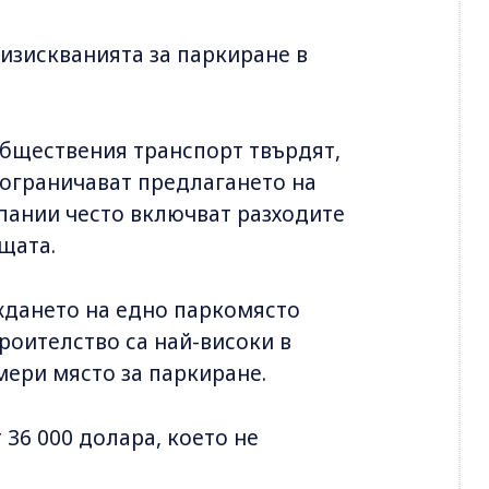
 изискванията за паркиране в
.
бществения транспорт твърдят,
 ограничават предлагането на
пании често включват разходите
ищата.
ждането на едно паркомясто
троителство са най-високи в
мери място за паркиране.
 36 000 долара, което не