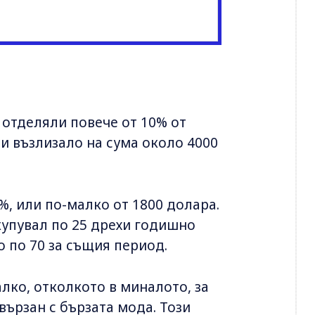
 отделяли повече от 10% от
би възлизало на сума около 4000
%, или по-малко от 1800 долара.
купувал по 25 дрехи годишно
но по 70 за същия период.
алко, отколкото в миналото, за
вързан с бързата мода. Този