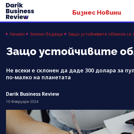
Бизнес Новини
Начало
Зелено бъдеще
Защо устойчивите облекла са 
Защо устойчивите обл
Не всеки е склонен да даде 300 долара за пу
по-малко на планетата
Darik Business Review
10 Февруари 2024