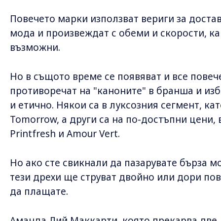
Повечето марки използват вериги за доста
мода и произвеждат с обеми и скорости, к
възможни.
Но в същото време се появяват и все повеч
противоречат на "каноните" в бранша и из
и етично. Някои са в луксозния сегмент, ка
Tomorrow, а други са на по-достъпни цени, 
Printfresh и Amour Vert.
Но ако сте свикнали да пазарувате бърза мод
тези дрехи ще струват двойно или дори пов
да плащате.
Аманда Лий Маккарти, която прекарва две 