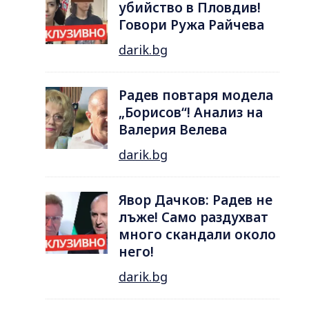
убийство в Пловдив!
Говори Ружа Райчева
darik.bg
Радев повтаря модела
„Борисов“! Анализ на
Валерия Велева
darik.bg
Явор Дачков: Радев не
лъже! Само раздухват
много скандали около
него!
darik.bg