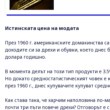
Истинската цена на модата
През 1960 г. американските домакинства са
доходите си за дрехи и обувки, което днес 
долара годишно.
В момента делът на този тип продукти е 3.5
Но докато средностатистическият човек е 
през 1960 г., днес купувачите купуват сред
Как става така, че харчим наполовина по-м
почти три пъти повече дрехи? Отговорът е с