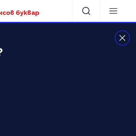
нсов буквар
?