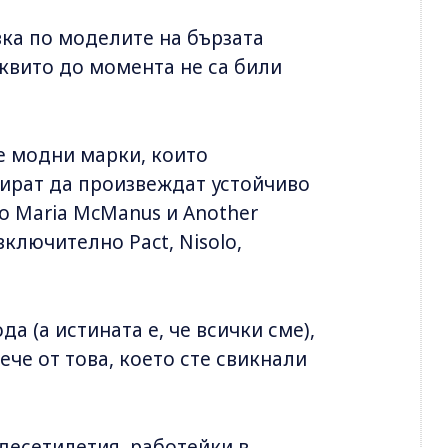
вка по моделите на бързата
аквито до момента не са били
е модни марки, които
бират да произвеждат устойчиво
то Maria McManus и Another
включително Pact, Nisolo,
а (а истината е, че всички сме),
ече от това, което сте свикнали
десетилетия, работейки в