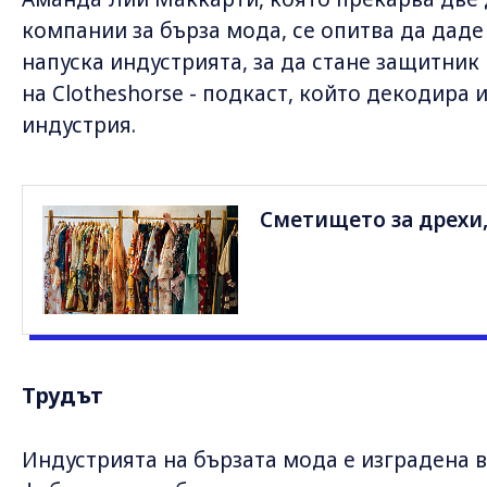
компании за бърза мода, се опитва да даде 
напуска индустрията, за да стане защитник
на Clotheshorse - подкаст, който декодир
индустрия.
Сметището за дрехи,
Трудът
Индустрията на бързата мода e изградена 