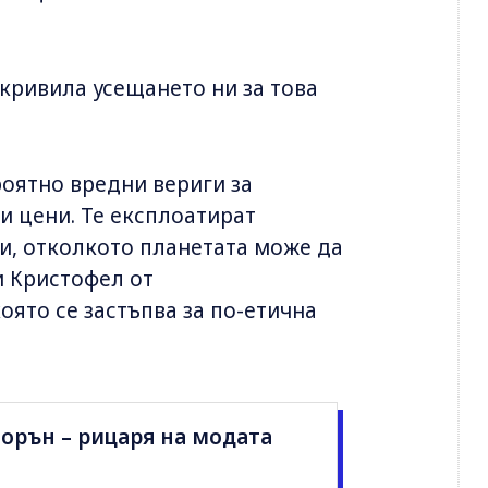
зкривила усещането ни за това
роятно вредни вериги за
и цени. Те експлоатират
и, отколкото планетата може да
и Кристофел от
ято се застъпва за по-етична
орън – рицаря на модата