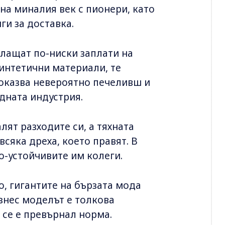
 на миналия век с пионери, като
ги за доставка.
лащат по-ниски заплати на
синтетични материали, те
 оказва невероятно печеливш и
одната индустрия.
ят разходите си, а тяхната
сяка дреха, което правят. В
по-устойчивите им колеги.
 гигантите на бързата мода
знес моделът е толкова
 се е превърнал норма.