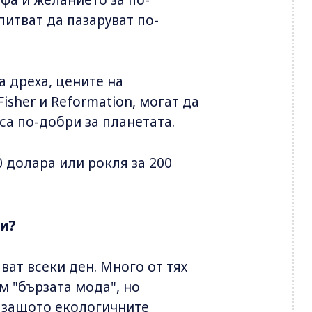
питват да пазаруват по-
а дреха, цените на
Fisher и Reformation, могат да
са по-добри за планетата.
0 долара или рокля за 200
и?
ват всеки ден. Много от тях
м "бързата мода", но
 защото екологичните