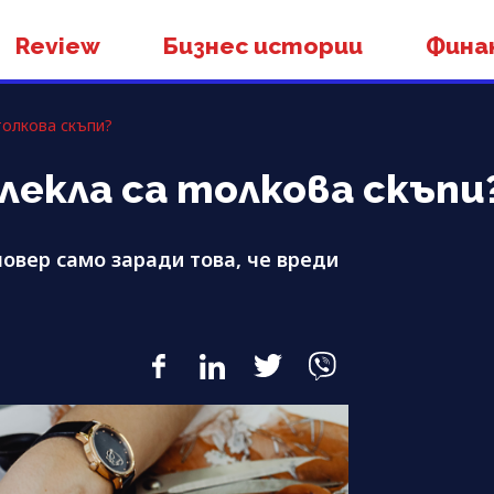
Review
Бизнес истории
Фина
толкова скъпи?
екла са толкова скъпи
ловер само заради това, че вреди