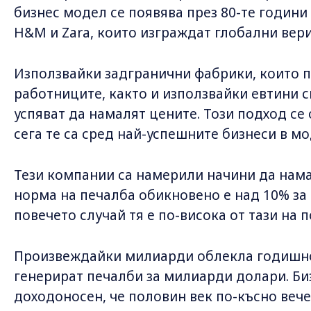
бизнес модел се появява през 80-те години
H&M и Zara, които изграждат глобални вери
Използвайки задгранични фабрики, които п
работниците, както и използвайки евтини 
успяват да намалят цените. Този подход се
сега те са сред най-успешните бизнеси в м
Тези компании са намерили начини да намал
норма на печалба обикновено е над 10% за в
повечето случай тя е по-висока от тази на 
Произвеждайки милиарди облекла годишно,
генерират печалби за милиарди долари. Би
доходоносен, че половин век по-късно вече