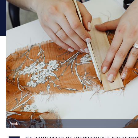
Pexels
од заплахата от климатична катастро