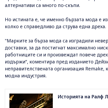
алтернативи са много по-скъпи.
Но истината е, че именно бързата мода е и
колко е справедливо да струва една дреха.
"Марките за бърза мода са изградили неве
доставки, за да постигнат максимално ниск
работниците си и произвеждат повече дрех
издържи“, коментира пред изданието Дейз
неправителствената организация Remake, ко
модна индустрия.
Историята на Ралф Л