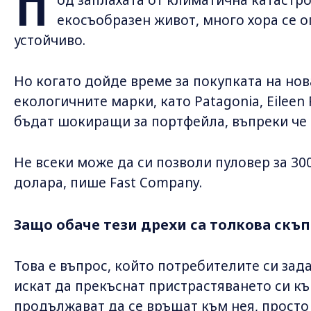
П
екосъобразен живот, много хора се о
устойчиво.
Но когато дойде време за покупката на нов
екологичните марки, като Patagonia, Eileen 
бъдат шокиращи за портфейла, въпреки че 
Не всеки може да си позволи пуловер за 30
долара, пише Fast Company.
Защо обаче тези дрехи са толкова скъп
Това е въпрос, който потребителите си зада
искат да прекъснат пристрастяването си къ
продължават да се връщат към нея, просто