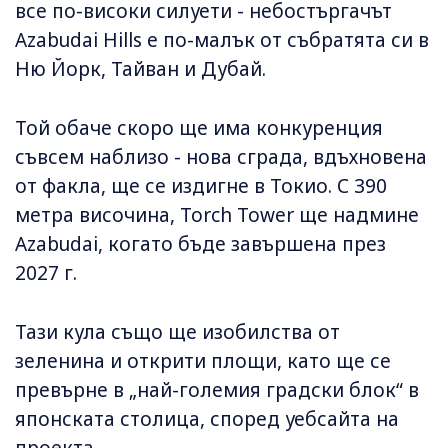
все по-високи силуети - небостъргачът
Azabudai Hills е по-малък от събратята си в
Ню Йорк, Тайван и Дубай.
Той обаче скоро ще има конкуренция
съвсем наблизо - нова сграда, вдъхновена
от факла, ще се издигне в Токио. С 390
метра височина, Torch Tower ще надмине
Azabudai, когато бъде завършена през
2027 г.
Тази кула също ще изобилства от
зеленина и открити площи, като ще се
превърне в „най-големия градски блок“ в
японската столица, според уебсайта на
проекта.