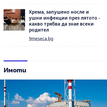
Хрема, запушено носле и
ушни инфекции през лятотo -
какво трябва да знае всеки
родител
9meseca.bg
Имоти