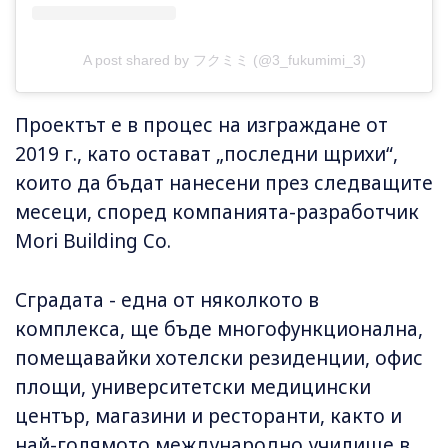
A post shared by フクミミ (@3_fukumimi_3)
Проектът е в процес на изграждане от
2019 г., като остават „последни щрихи“,
които да бъдат нанесени през следващите
месеци, според компанията-разработчик
Mori Building Co.
Сградата - една от няколкото в
комплекса, ще бъде многофункционална,
помещавайки хотелски резиденции, офис
площи, университетски медицински
център, магазини и ресторанти, както и
най-голямото международно училище в