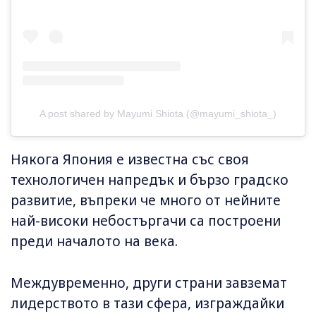
A post shared by Mayumi Shiota (@mayumi_shiota_)
Някога Япония е известна със своя
технологичен напредък и бързо градско
развитие, въпреки че много от нейните
най-високи небостъргачи са построени
преди началото на века.
Междувременно, други страни завземат
лидерството в тази сфера, изграждайки