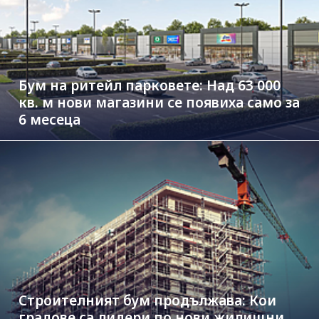
Бум на ритейл парковете: Над 63 000
кв. м нови магазини се появиха само за
6 месеца
Строителният бум продължава: Кои
градове са лидери по нови жилищни