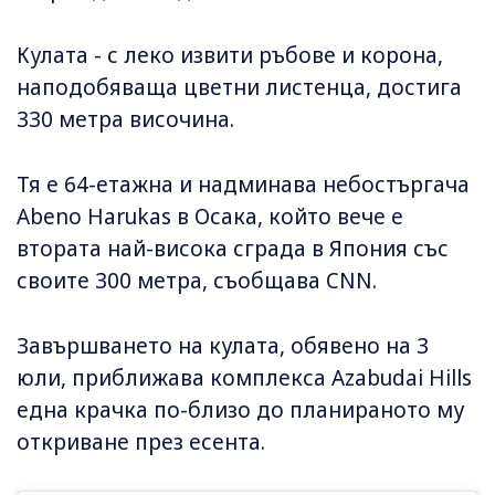
Кулата - с леко извити ръбове и корона,
наподобяваща цветни листенца, достига
330 метра височина.
Тя е 64-етажна и надминава небостъргача
Abeno Harukas в Осака, който вече е
втората най-висока сграда в Япония със
своите 300 метра, съобщава CNN.
Завършването на кулата, обявено на 3
юли, приближава комплекса Azabudai Hills
една крачка по-близо до планираното му
откриване през есента.