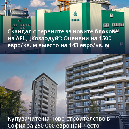
Скандал с терените за новите блокове
на АЕЦ „Козлодуй“: Оценени на 1500
евро/кв. м вместо на 143 евро/кв. м
Купувачите на ново строителство в
София за 250 000 евро най-често