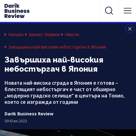
Начало
Бизнес Новини
Имоти
Завършиха най-високия небостъргач в Япония
Завършиха най-високия
небостъргач в Япония
Новата най-висока сграда в Япония е готова –
блестящият небостъргач е част от обширно
„модерно градско селище“ в центъра на Токио,
което се изгражда от години
Darik Business Review
09 Юли 2023