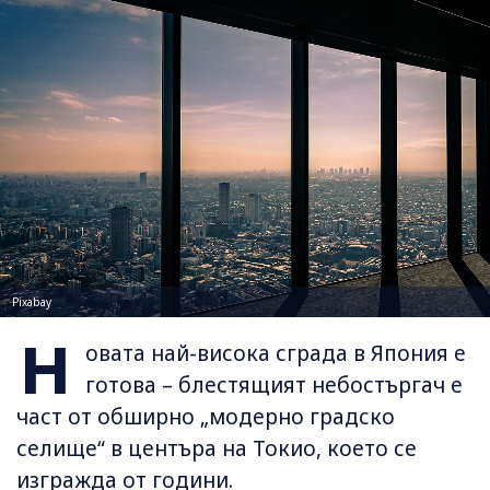
Pixabay
Н
овата най-висока сграда в Япония е
готова – блестящият небостъргач е
част от обширно „модерно градско
селище“ в центъра на Токио, което се
изгражда от години.