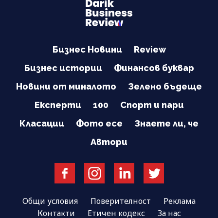
Бизнес Новини
Review
Бизнес истории
Финансов буквар
Новини от миналото
Зелено бъдеще
Експерти
100
Спорт и пари
Класации
Фото есе
Знаете ли, че
Автори
Общи условия
Поверителност
Реклама
Контакти
Етичен кодекс
За нас