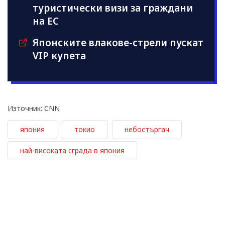
туристически визи за граждани
на ЕС
Японските влакове-стрели пускат
VIP купета
Източник: CNN
япония
токио
небостъргач
най-високата сграда в япония