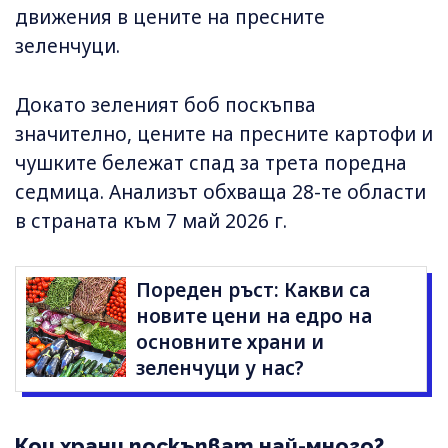
движения в цените на пресните
зеленчуци.
Докато зеленият боб поскъпва
значително, цените на пресните картофи и
чушките бележат спад за трета поредна
седмица. Анализът обхваща 28-те области
в страната към 7 май 2026 г.
Пореден ръст: Какви са
новите цени на едро на
основните храни и
зеленчуци у нас?
Кои храни поскъпват най-много?