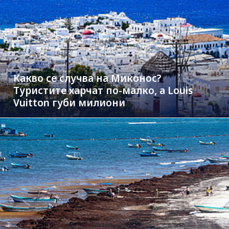
Какво се случва на Миконос?
Туристите харчат по-малко, а Louis
Vuitton губи милиони