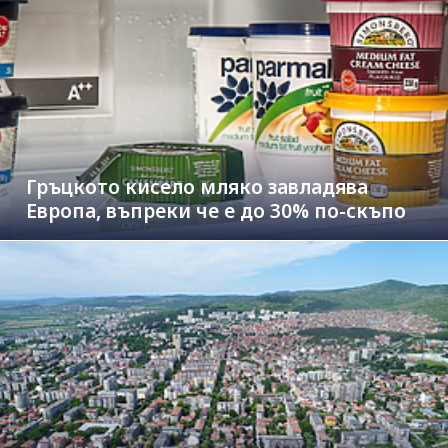
Гръцкото кисело мляко завладява
Европа, въпреки че е до 30% по-скъпо