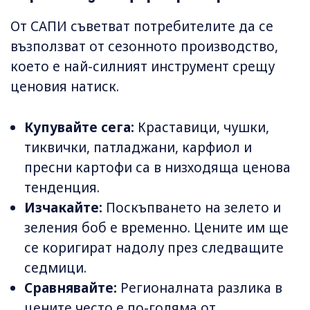
От САПИ съветват потребителите да се
възползват от сезонното производство,
което е най-силният инструмент срещу
ценовия натиск.
Купувайте сега:
Краставици, чушки,
тиквички, патладжани, карфиол и
пресни картофи са в низходяща ценова
тенденция.
Изчакайте:
Поскъпването на зелето и
зеления боб е временно. Цените им ще
се коригират надолу през следващите
седмици.
Сравнявайте:
Регионалната разлика в
цените често е по-голяма от