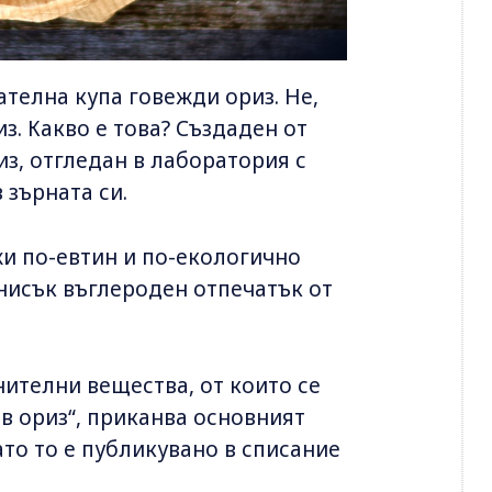
тателна купа говежди ориз. Не,
з. Какво е това? Създаден от
з, отгледан в лаборатория с
 зърната си.
жи по-евтин и по-екологично
-нисък въглероден отпечатък от
нителни вещества, от които се
в ориз“, приканва основният
ато то е публикувано в списание