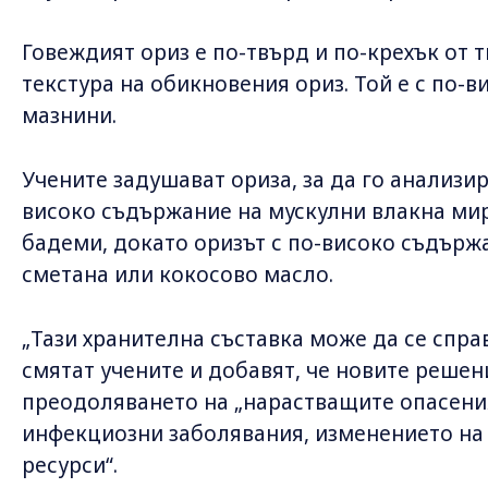
Говеждият ориз е по-твърд и по-крехък от 
текстура на обикновения ориз. Той е с по-
мазнини.
Учените задушават ориза, за да го анализира
високо съдържание на мускулни влакна ми
бадеми, докато оризът с по-високо съдър
сметана или кокосово масло.
„Тази хранителна съставка може да се спра
смятат учените и добавят, че новите решен
преодоляването на „нарастващите опасения
инфекциозни заболявания, изменението на 
ресурси“.