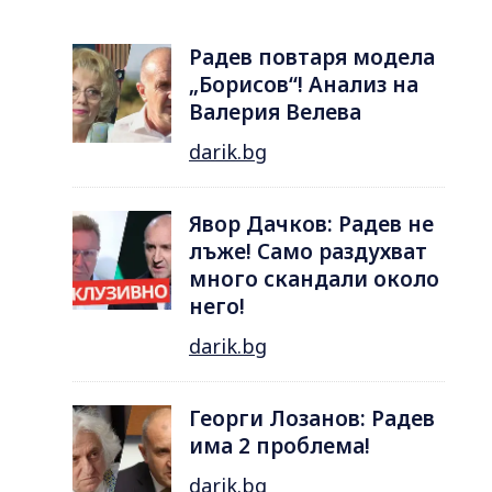
Радев повтаря модела
„Борисов“! Анализ на
Валерия Велева
darik.bg
Явор Дачков: Радев не
лъже! Само раздухват
много скандали около
него!
darik.bg
Георги Лозанов: Радев
има 2 проблема!
darik.bg