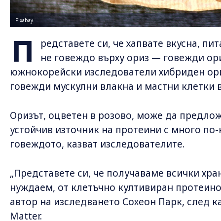
Pixabay
П
редставете си, че хапвате вкусна, пи
не говеждо върху ориз — говежди ори
южнокорейски изследователи хибриден ори
говежди мускулни влакна и мастни клетки в
Оризът, оцветен в розово, може да предло
устойчив източник на протеини с много по
говеждото, казват изследователите.
„Представете си, че получаваме всички хра
нуждаем, от клетъчно култивиран протеино
автор на изследването Сохеон Парк, след к
Matter.