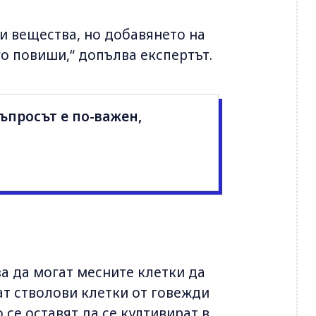
и вещества, но добавянето на
о повиши,“ допълва експертът.
ъпросът е по-важен,
за да могат месните клетки да
ват стволови клетки от говежди
 се оставят да се култивират в