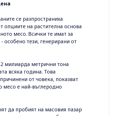
цена
раните се разпространиха
от опциите на растителна основа
ното месо. Всички те имат за
- особено тези, генерирани от
.2 милиарда метрични тона
та всяка година. Това
причинени от човека, показват
о месо е най-въглеродно
ят да пробият на масовия пазар