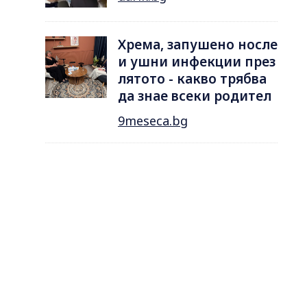
Хрема, запушено носле
и ушни инфекции през
лятотo - какво трябва
да знае всеки родител
9meseca.bg