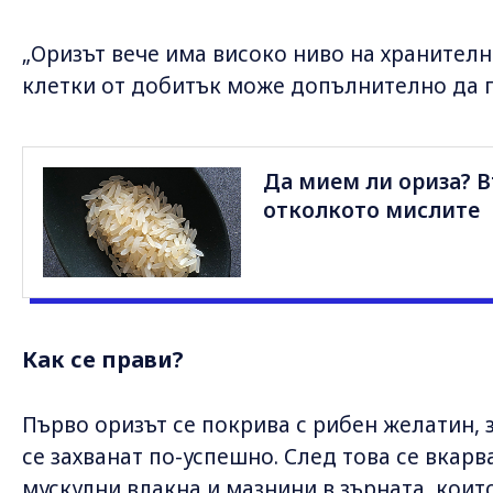
„Оризът вече има високо ниво на хранителн
клетки от добитък може допълнително да г
Да мием ли ориза? В
отколкото мислите
Как се прави?
Първо оризът се покрива с рибен желатин, 
се захванат по-успешно. След това се вкар
мускулни влакна и мазнини в зърната, които