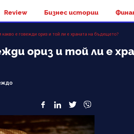
Review
Бизнес истории
Фина
и какво е говежди ориз и той ли е храната на бъдещето?
ежди ориз и той ли е хр
веждо