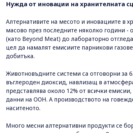
Нужда от иновации на хранителната с
Алтернативите на месото и иновациите в х
масово през последните няколко години - 
(като Beyond Meat) до лабораторно отгледа
цел да намалят емисиите парникови газове 
добитъка.
Животновъдните системи са отговорни за 6
въглероден диоксид, навлизащ в атмосфера
представлява около 12% от всички емисии, 
данни на ООН. А производството на говежд
наситеното.
Много месни алтернативни продукти се бор