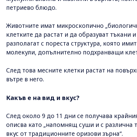
петриево блюдо.
Животните имат микроскопично „биологично
клетките да растат и да образуват тъкани и
разполагат с пореста структура, която имит
молекули, допълнително подхранващи клетк
След това месните клетки растат на повърх
вътре в него.
Какъв е на вид и вкус?
След около 9 до 11 дни се получава крайни
описва като „напомнящ суши и с различна 
вкус от традиционните оризови зърна“.