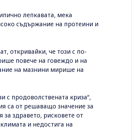
типично лепкавата, мека
високо съдържание на протеини и
т, откривайки, че този с по-
рише повече на говеждо и на
жание на мазнини мирише на
ви с продоволствената криза“,
ия са от решаващо значение за
 за здравето, рисковете от
климата и недостига на