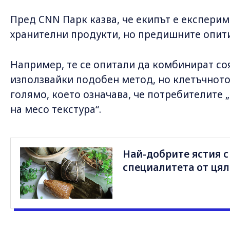
Пред CNN Парк казва, че екипът е експери
хранителни продукти, но предишните опити
Например, те се опитали да комбинират со
използвайки подобен метод, но клетъчното 
голямо, което означава, че потребителите 
на месо текстура“.
Най-добрите ястия с 
специалитета от цял