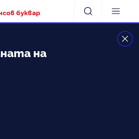
нсов буквар
аната на