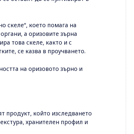
 скеле“, което помага на
 органи, а оризовите зърна
ира това скеле, както и с
ите, се казва в проучването.
ността на оризовото зърно и
ят продукт, който изследването
текстура, хранителен профил и