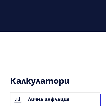
Калкулатори
Лична инфлация