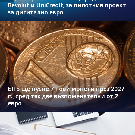
Revolut и UniCredit, за пилотния проект
за дигитално евро
БНБ ще пусне 7 нови монети през 2027
г., сред тях две възпоменателни от 2
евро