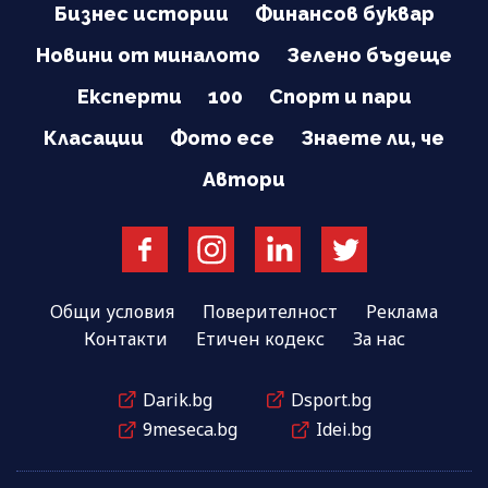
Бизнес истории
Финансов буквар
Новини от миналото
Зелено бъдеще
Експерти
100
Спорт и пари
Класации
Фото есе
Знаете ли, че
Автори
Общи условия
Поверителност
Реклама
Контакти
Етичен кодекс
За нас
Darik.bg
Dsport.bg
9meseca.bg
Idei.bg