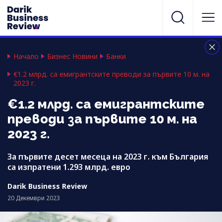
Начало
Бизнес Новини
Банки
€1.2 млрд. са емигрантските преводи за първите 10 м. на
2023 г.
€1.2 млрд. са емигрантските
преводи за първите 10 м. на
2023 г.
За първите десет месеца на 2023 г. към България
са изпратени 1.293 млрд. евро
Darik Business Review
20 Декември 2023