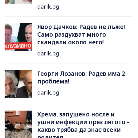
darik.bg
Явор Дачков: Радев не лъже!
Само раздухват много
скандали около него!
darik.bg
Георги Лозанов: Радев има 2
проблема!
darik.bg
Хрема, запушено носле и
ушни инфекции през лятотo -
какво трябва да знае всеки
родител