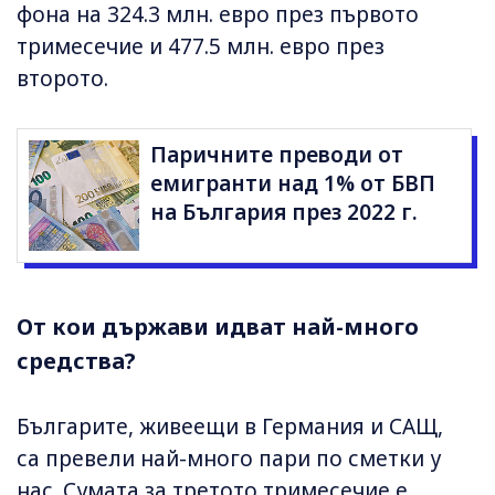
фона на 324.3 млн. евро през първото
тримесечие и 477.5 млн. евро през
второто.
Паричните преводи от
емигранти над 1% от БВП
на България през 2022 г.
От кои държави идват най-много
средства?
Българите, живеещи в Германия и САЩ,
са превели най-много пари по сметки у
нас. Сумата за третото тримесечие е