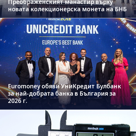
Преображенският манастир върху
новата колекционерска монета на БНБ
Euromoney обяви УниКредит Булбанк
за най-добрата банка в България за
2026 г.