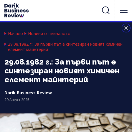
Начало
Новини от миналото
29.08.1982 г.: За първи път е синтезиран новият химичен
елемент майнтерий
29.08.1982 г.: За първи път е
синтезиран новият химичен
елемент майнтерий
Darik Business Review
29 Август 2025