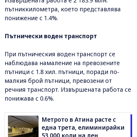
Извършената работа е 2 183.9 млн.
пътниккилометра, което представлява
понижение с 1.4%.
Пътнически воден транспорт
При пътническия воден транспорт се
наблюдава намаление на превозените
пътници с 1.8 хил. пътници, поради по-
малкия брой пътници, превозени от
речния транспорт. Извършената работа се
понижава с 0.6%.
Метрото в Атина расте с
една трета, елиминирайки
53 000 коли на ден