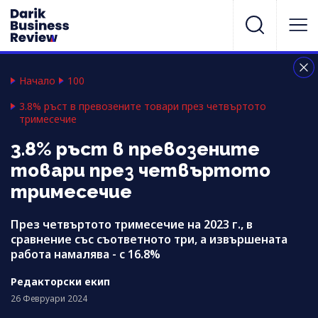
Начало
100
3.8% ръст в превозените товари през четвъртото
тримесечие
3.8% ръст в превозените
товари през четвъртото
тримесечие
През четвъртото тримесечие на 2023 г., в
сравнение със съответното три, а извършената
работа намалява - с 16.8%
Редакторски екип
26 Февруари 2024