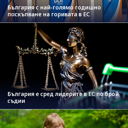
България с най-голямо годишно
поскъпване на горивата в ЕС
България е сред лидерите в ЕС по брой
съдии