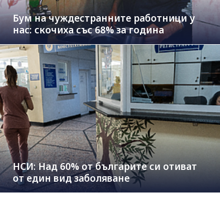
Бум на чуждестранните работници у
нас: скочиха със 68% за година
НСИ: Над 60% от българите си отиват
от един вид заболяване