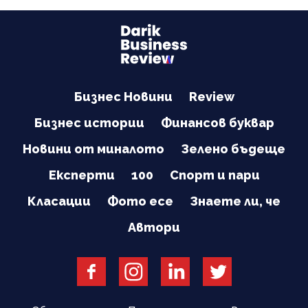
Бизнес Новини
Review
Бизнес истории
Финансов буквар
Новини от миналото
Зелено бъдеще
Експерти
100
Спорт и пари
Класации
Фото есе
Знаете ли, че
Автори