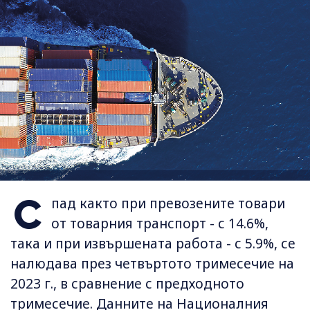
С
пад както при превозените товари
от товарния транспорт - с 14.6%,
така и при извършената работа - с 5.9%, се
налюдава през четвъртото тримесечие на
2023 г., в сравнение с предходното
тримесечие. Данните на Националния