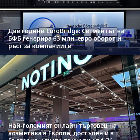
Две години EuroBridge: Сегментът на
БФБ генерира 63 млн. евро оборот и
ръст за компаниите
Най-големият онлайн търговец на
козметика в Европа, достъпен и в