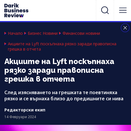
Начало
Бизнес Новини
Финансови новини
Акциите на Lyft поскъпнаха рязко заради правописна
грешка в отчета
Акциите на Lyft поскъпнаха
рязко заради правописна
грешка в отчета
След изясняването на грешката те поевтиняха
рязко и се върнаха близо до предишните си нива
Редакторски екип
14 Февруари 2024