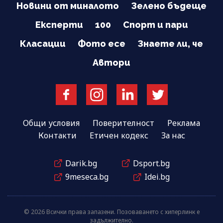
Новини от миналото
Зелено бъдеще
Експерти
100
Спорт и пари
Класации
Фото есе
Знаете ли, че
Автори
Общи условия
Поверителност
Реклама
Контакти
Етичен кодекс
За нас
Darik.bg
Dsport.bg
9meseca.bg
Idei.bg
© 2026 Всички права запазени. Позоваването с хиперлинк е
задължително.