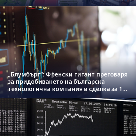
„Блумбърг“: Френски гигант преговаря
за придобиването на българска
технологична компания в сделка за 1.3
млрд. евро