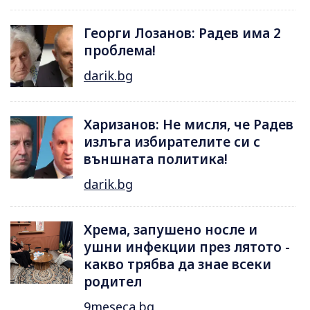
Георги Лозанов: Радев има 2
проблема!
darik.bg
Харизанов: Не мисля, че Радев
излъга избирателите си с
външната политика!
darik.bg
Хрема, запушено носле и
ушни инфекции през лятотo -
какво трябва да знае всеки
родител
9meseca.bg