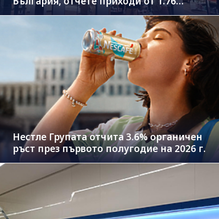
България, отчете приходи от 1.76
млрд. евро
Нестле Групата отчита 3.6% органичен
ръст през първото полугодие на 2026 г.