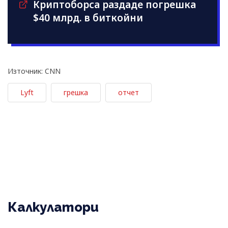
Криптоборса раздаде погрешка
$40 млрд. в биткойни
Източник: CNN
Lyft
грешка
отчет
Калкулатори