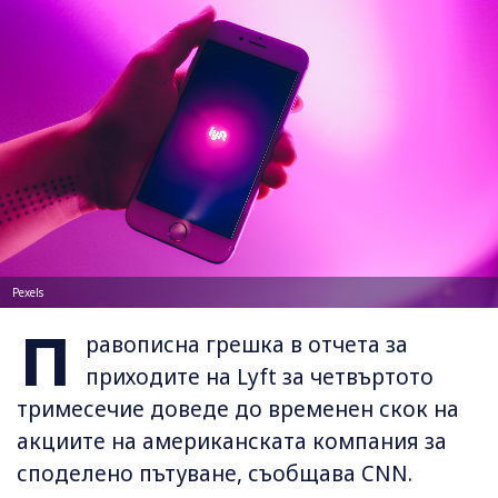
Pexels
П
равописна грешка в отчета за
приходите на Lyft за четвъртото
тримесечие доведе до временен скок на
акциите на американската компания за
споделено пътуване, съобщава CNN.