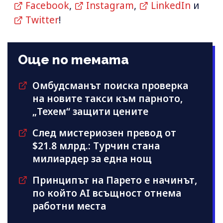
Facebook
,
Instagram
,
LinkedIn
и
Twitter
!
Още по темата
Омбудсманът поиска проверка
на новите такси към парното,
„Техем“ защити цените
След мистериозен превод от
$21.8 млрд.: Турчин стана
милиардер за една нощ
Принципът на Парето е начинът,
по който AI всъщност отнема
работни места