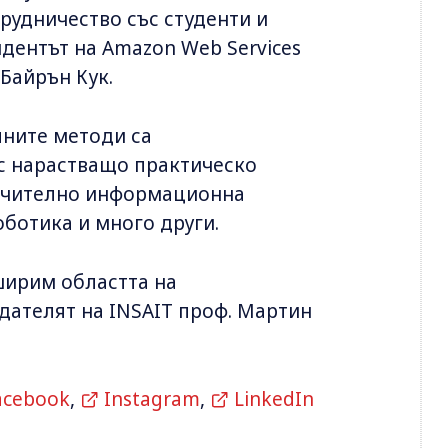
рудничество със студенти и
дентът на Amazon Web Services
 Байрън Кук.
лните методи са
с нарастващо практическо
лючително информационна
оботика и много други.
ширим областта на
здателят на INSAIT проф. Мартин
acebook
,
Instagram
,
LinkedIn