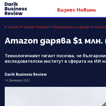
Бизнес Новини
Начало
Бизнес Новини
Образование и кариера
Amazon
Amazon дарява $1 млн.
Технологичният гигант посочва, че български
изследователски институт в сферата на ИИ н
Darik Business Review
14 Декември 2023