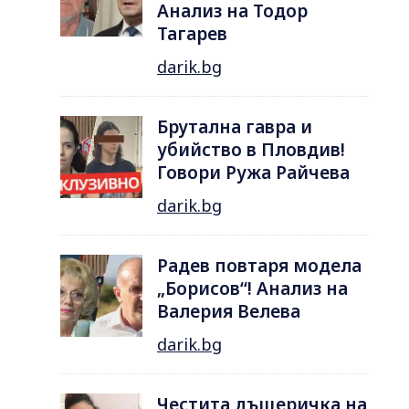
Анализ на Тодор
Тагарев
darik.bg
Брутална гавра и
убийство в Пловдив!
Говори Ружа Райчева
darik.bg
Радев повтаря модела
„Борисов“! Анализ на
Валерия Велева
darik.bg
Честита дъщеричка на