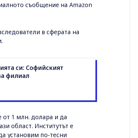
ициалното съобщение на Amazon
зследователи в сферата на
.
рията си: Софийският
ва филиал
 от 1 млн. долара и да
зи област. Институтът е
да установим по-тесни