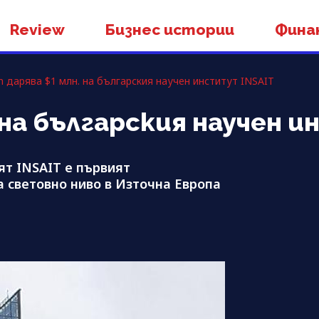
Review
Бизнес истории
Фина
 дарява $1 млн. на българския научен институт INSAIT
 на българския научен 
ят INSAIT е първият
а световно ниво в Източна Европa