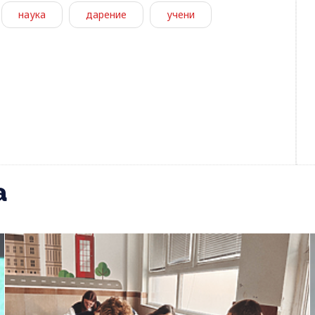
наука
дарение
учени
а