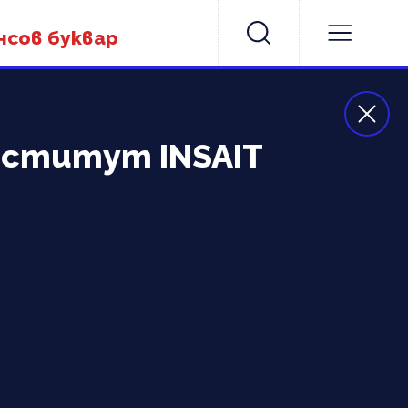
нсов буквар
институт INSAIT