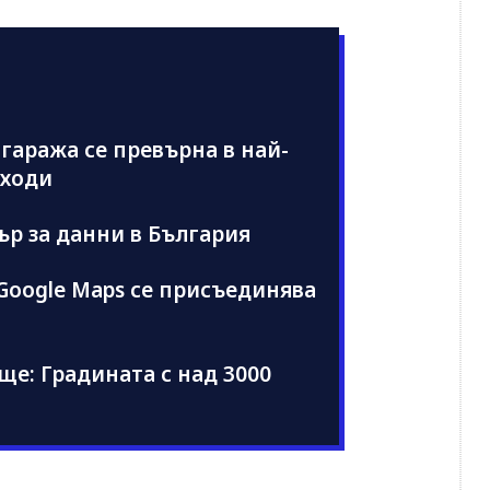
 гаража се превърна в най-
иходи
ър за данни в България
Google Maps се присъединява
е: Градината с над 3000