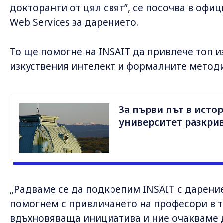
докторанти от цял свят”, се посочва в оф
Web Services за дарението.
То ще помогне на INSAIT да привлече топ и
изкуствения интелект и формалните методи
За първи път в исто
университет разкри
„Радваме се да подкрепим INSAIT с дарение
помогнем с привличането на професори в та
вдъхновяваща инициатива и ние очакваме 