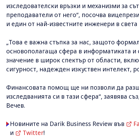
изследователски връзки и механизми за сът
преподаватели от него“, посочва вицепрези
и един от най-известните инженери в света
„Това е важна стъпка за нас, защото форма
основополагаща сфера в информатиката и 
значение в широк спектър от области, вк
сигурност, надежден изкуствен интелект, р
Финансовата помощ ще ни позволи да раз
изследванията си в тази сфера“, заявява съ
Вечев.
Новините на Darik Business Review във
F
и
Twitter
!