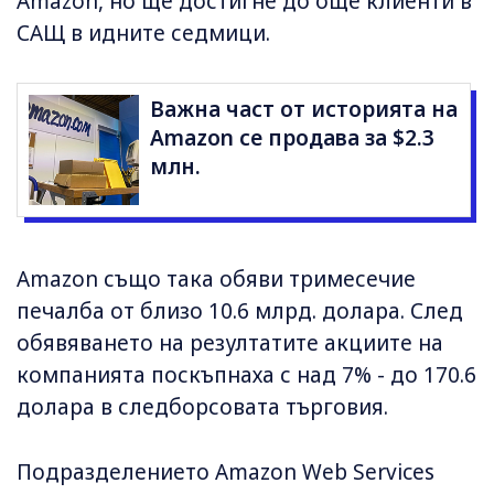
Amazon, но ще достигне до още клиенти в
САЩ в идните седмици.
Важна част от историята на
Amazon се продава за $2.3
млн.
Amazon също така обяви тримесечие
печалба от близо 10.6 млрд. долара. След
обявяването на резултатите акциите на
компанията поскъпнаха с над 7% - до 170.6
долара в следборсовата търговия.
Подразделението Amazon Web Services