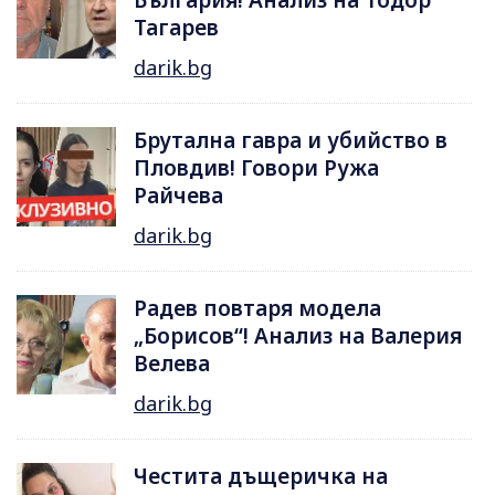
Тагарев
darik.bg
Брутална гавра и убийство в
Пловдив! Говори Ружа
Райчева
darik.bg
Радев повтаря модела
„Борисов“! Анализ на Валерия
Велева
darik.bg
Честита дъщеричка на