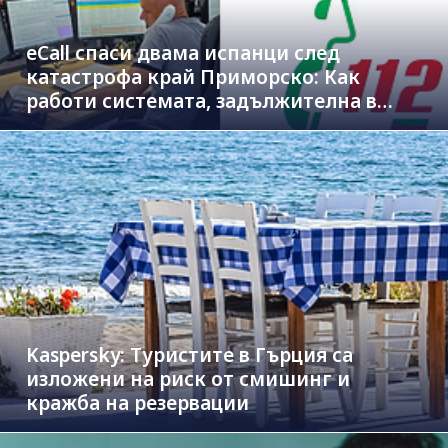
eCall спаси двама испанци след
катастрофа край Приморско: Как
работи системата, задължителна в
новите коли
Kaspersky: Туристите в Гърция са
изложени на риск от смишинг и
кражба на резервации