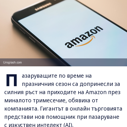
Unsplash.com
П
азаруващите по време на
празничния сезон са допринесли за
силния ръст на приходите на Amazon през
миналото тримесечие, обявиха от
компанията. Гигантът в онлайн търговията
представи нов помощник при пазаруванe
с изкуствен интелект (AI).