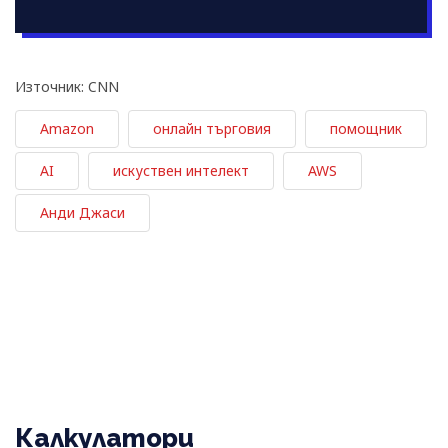
Източник: CNN
Amazon
oнлайн търговия
помощник
AI
искуствен интелект
AWS
Анди Джаси
Калкулатори