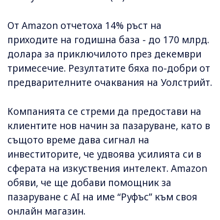
От Amazon отчетоха 14% ръст на
приходите на годишна база - до 170 млрд.
долара за приключилото през декември
тримесечие. Резултатите бяха по-добри от
предварителните очаквания на Уолстрийт.
Компанията се стреми да предостави на
клиентите нов начин за пазаруване, като в
същото време дава сигнал на
инвеститорите, че удвоява усилията си в
сферата на изкуствения интелект. Amazon
обяви, че ще добави помощник за
пазаруване с AI на име “Руфъс” към своя
онлайн магазин.