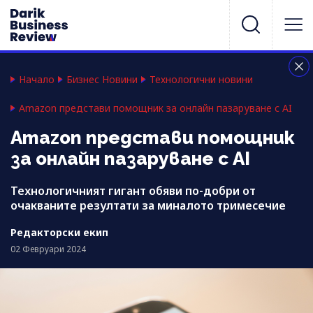
Начало
Бизнес Новини
Технологични новини
Amazon представи помощник за онлайн пазаруване с AI
Amazon представи помощник
за онлайн пазаруване с AI
Технологичният гигант обяви по-добри от
очакваните резултати за миналото тримесечие
Редакторски екип
02 Февруари 2024