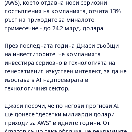
(AWS), което отдавна носи сериозни
постъпления на компанията, отчита 13%
ръст на приходите за миналото
тримесечие - до 24.2 млрд. долара.
През последната година Джаси съобщи
на инвеститорите, че компанията
инвестира сериозно в технологията на
генеративния изкуствен интелект, за да не
изостава в AI надпреварата в
технологичния сектор.
Джаси посочи, че по негови прогнози AI
ще донесе “десетки милиарди долари
приходи за AWS” в идните години. От
Amazon също така обявиха, че рекламните