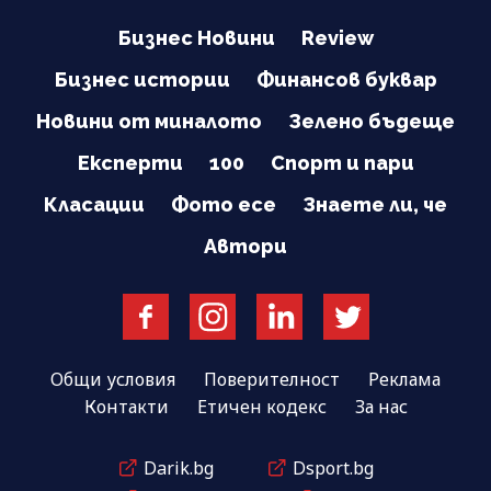
Бизнес Новини
Review
Бизнес истории
Финансов буквар
Новини от миналото
Зелено бъдеще
Експерти
100
Спорт и пари
Класации
Фото есе
Знаете ли, че
Автори
Общи условия
Поверителност
Реклама
Контакти
Етичен кодекс
За нас
Darik.bg
Dsport.bg