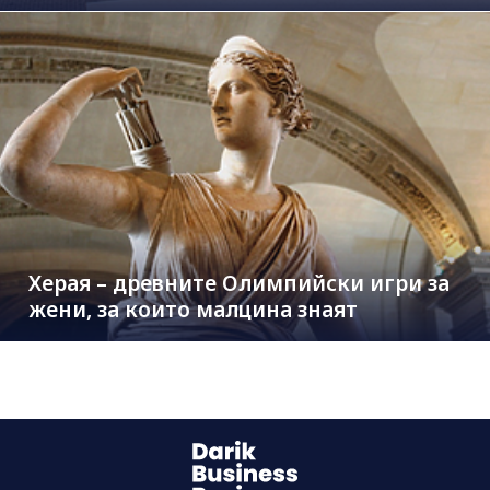
Херая – древните Олимпийски игри за
жени, за които малцина знаят