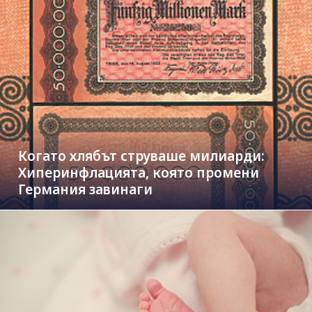
Когато хлябът струваше милиарди:
Хиперинфлацията, която промени
Германия завинаги