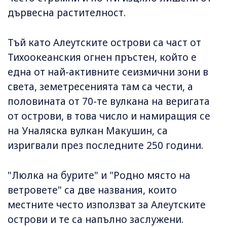
дървесна растителност.
Тъй като Алеутските острови са част от
Тихоокеанския огнен пръстен, който е
една от най-активните сеизмични зони в
света, земетресенията там са чести, а
половината от 70-те вулкана на веригата
от острови, в това число и намиращия се
на Уналяска вулкан Макушин, са
изригвали през последните 250 години.
"Люлка на бурите" и "Родно място на
ветровете" са две названия, които
местните често използват за Алеутските
острови и те са напълно заслужени.