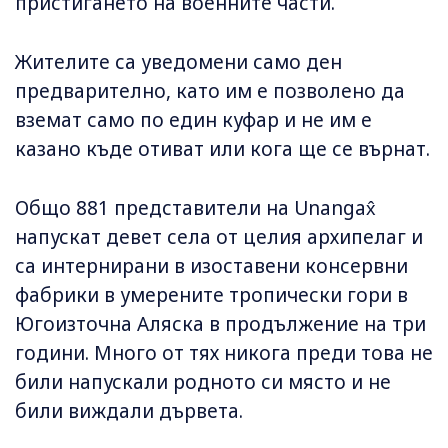
пристигането на военните части.
Жителите са уведомени само ден
предварително, като им е позволено да
вземат само по един куфар и не им е
казано къде отиват или кога ще се върнат.
Общо 881 представители на Unangax̂
напускат девет села от целия архипелаг и
са интернирани в изоставени консервни
фабрики в умерените тропически гори в
Югоизточна Аляска в продължение на три
години. Много от тях никога преди това не
били напускали родното си място и не
били виждали дървета.