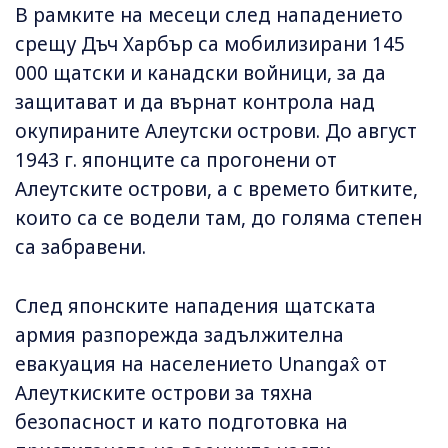
В рамките на месеци след нападението
срещу Дъч Харбър са мобилизирани 145
000 щатски и канадски войници, за да
защитават и да върнат контрола над
окупираните Алеутски острови. До август
1943 г. японците са прогонени от
Алеутските острови, а с времето битките,
които са се водели там, до голяма степен
са забравени.
След японските нападения щатската
армия разпорежда задължителна
евакуация на населението Unangax̂ от
Алеуткиските острови за тяхна
безопасност и като подготовка на