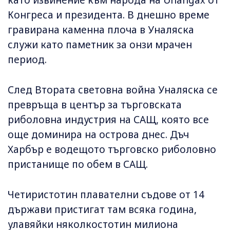
като извинение към народа на Unangax̂ от
Конгреса и президента. В днешно време
гравирана каменна плоча в Уналяска
служи като паметник за онзи мрачен
период.
След Втората световна война Уналяска се
превръща в център за търговската
риболовна индустрия на САЩ, която все
още доминира на острова днес. Дъч
Харбър е водещото търговско риболовно
пристанище по обем в САЩ.
Четиристотин плавателни съдове от 14
държави пристигат там всяка година,
улавяйки няколкостотин милиона