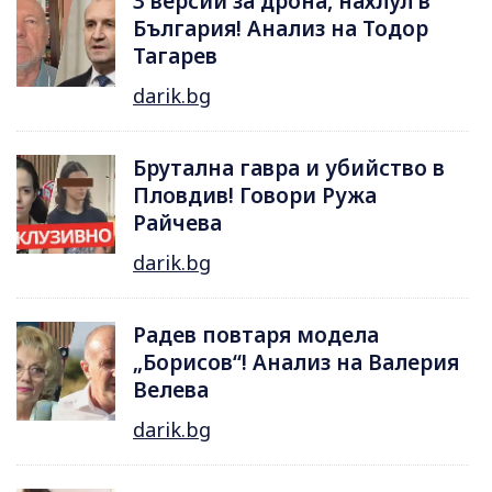
3 версии за дрона, нахлул в
България! Анализ на Тодор
Тагарев
darik.bg
Брутална гавра и убийство в
Пловдив! Говори Ружа
Райчева
darik.bg
Радев повтаря модела
„Борисов“! Анализ на Валерия
Велева
darik.bg