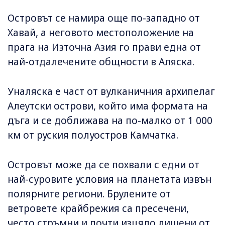
Островът се намира още по-западно от
Хавай, а неговото местоположение на
прага на Източна Азия го прави една от
най-отдалечените общности в Аляска.
Уналяска е част от вулканичния архипелаг
Алеутски острови, който има формата на
дъга и се доближава на по-малко от 1 000
км от руския полуостров Камчатка.
Островът може да се похвали с едни от
най-суровите условия на планетата извън
полярните региони. Брулените от
ветровете крайбрежия са пресечени,
често стръмни и почти изцяло лишени от