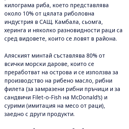
килограма риба, което представлява
около 10% от цялата риболовна
индустрия в САЩ. Камбала, сьомга,
херинга и няколко разновидности раци са
сред видовете, които се ловят в района.
Аляският минтай съставлява 80% от
всички морски дарове, които се
преработват на острова и се използва за
производство на рибено масло, рибни
филета (за замразени рибни пръчици и за
сандвичи Filet-o-Fish на McDonald’s) и
сурими (имитация на месо от раци),
заедно с други продукти.