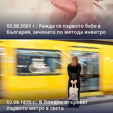
03.08.2001 г.: Ражда се първото бебе в
България, заченато по метода инвитро
02.08.1870 г.: В Лондон откриват
първото метро в света