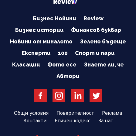
Бизнес Новини
Review
Бизнес истории
Финансов буквар
Новини от миналото
Зелено бъдеще
Експерти
100
Спорт и пари
Класации
Фото есе
Знаете ли, че
Автори
Общи условия
Поверителност
Реклама
Контакти
Етичен кодекс
За нас