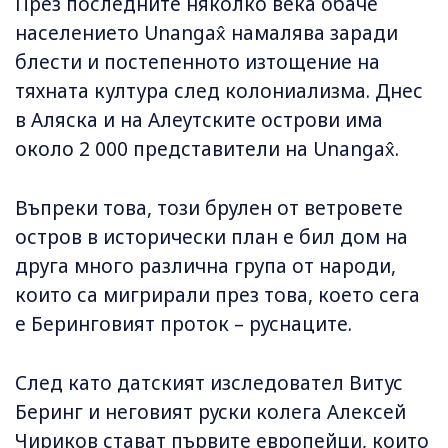
През последните няколко века обаче
населението Unangax̂ намалява заради
блести и постепенното изтощение на
тяхната култура след колониализма. Днес
в Аляска и на Алеутските острови има
около 2 000 представители на Unangax̂.
Въпреки това, този брулен от ветровете
остров в исторически план е бил дом на
друга много различна група от народи,
които са мигрирали през това, което сега
е Беринговият проток – руснаците.
След като датският изследовател Витус
Беринг и неговият руски колега Алексей
Чириков стават първите европейци, които