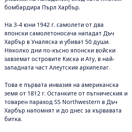
бомбардира Пърл Харбър.
На 3-4 юни 1942 г. самолети от два
японски самолетоносача нападат Дъч
Харбър в Уналяска и убиват 50 души.
Няколко дни по-късно японски войски
завземат островите Киска и Ату, в най-
западната част Алеутския архипелаг.
Това е първата инвазия на американска
земя от 1812 г. Останките от пътническия и
товарен параход SS Northwestern в Дъч
Харбър напомнят и до днес за кървавата
битка.