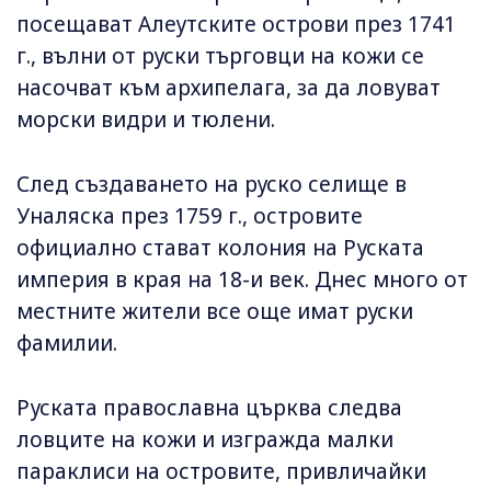
посещават Алеутските острови през 1741
г., вълни от руски търговци на кожи се
насочват към архипелага, за да ловуват
морски видри и тюлени.
След създаването на руско селище в
Уналяска през 1759 г., островите
официално стават колония на Руската
империя в края на 18-и век. Днес много от
местните жители все още имат руски
фамилии.
Руската православна църква следва
ловците на кожи и изгражда малки
параклиси на островите, привличайки