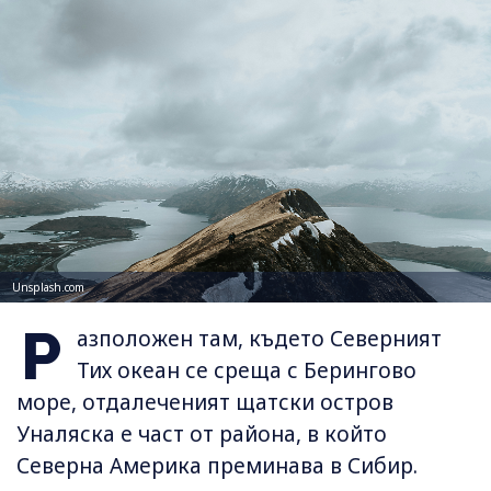
Unsplash.com
Р
азположен там, където Северният
Тих океан се среща с Берингово
море, отдалеченият щатски остров
Уналяска е част от района, в който
Северна Америка преминава в Сибир.