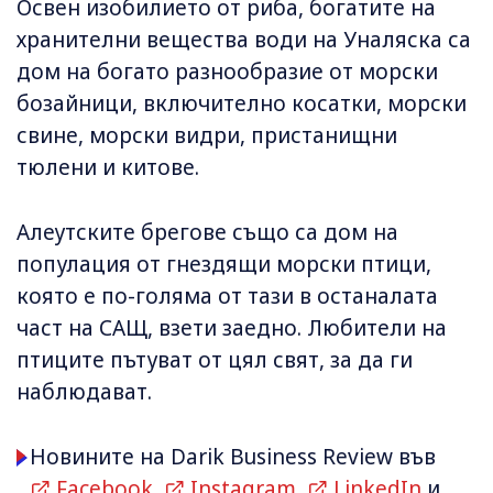
Освен изобилието от риба, богатите на
хранителни вещества води на Уналяска са
дом на богато разнообразие от морски
бозайници, включително косатки, морски
свине, морски видри, пристанищни
тюлени и китове.
Алеутските брегове също са дом на
популация от гнездящи морски птици,
която е по-голяма от тази в останалата
част на САЩ, взети заедно. Любители на
птиците пътуват от цял ​​свят, за да ги
наблюдават.
Новините на Darik Business Review във
Facebook
,
Instagram
,
LinkedIn
и