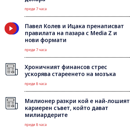
преди 7 часа
Павел Колев и Ицака пренаписват
правилата на пазара с Media Z и
нови формати
преди 7 часа
Хроничният финансов стрес
ускорява стареенето на мозъка
преди 8 часа
Милионер разкри кой е най-лошият
кариерен съвет, който дават
милиардерите
преди 8 часа