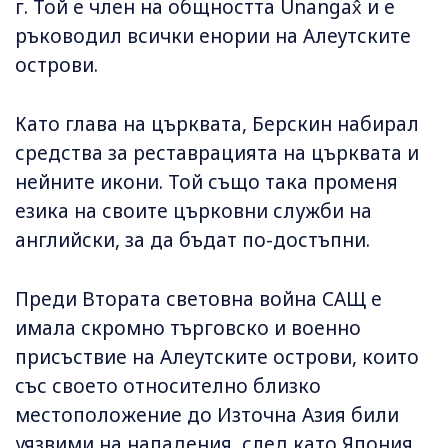
г. Той е член на общността Unangax̂ и е
ръководил всички енории на Алеутските
острови.
Като глава на църквата, Берскин набирал
средства за реставрацията на църквата и
нейните икони. Той също така променя
езика на своите църковни служби на
английски, за да бъдат по-достъпни.
Преди Втората световна война САЩ е
имала скромно търговско и военно
присъствие на Алеутските острови, които
със своето относително близко
местоположение до Източна Азия били
уязвими на нападения, след като Япония