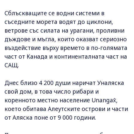
Сблъскващите се водни системи в
съседните морета водят до циклони,
ветрове със силата на урагани, проливни
дъждове и мъгла, които оказват сериозно
въздействие върху времето в по-голямата
част от Канада и континенталната част на
САЩ.
Днес близо 4 200 души наричат Уналяска
свой дом, в това число рибари и
коренното местно население Unangax̂,
което обитава Алеутските острови и части
от Аляска поне от 9 000 години.