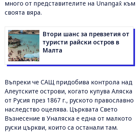
много от представителите на Unangax̂ към
своята вяра.
Втори шанс за превзетия от
туристи райски остров в
Малта
Въпреки че САЩ придобива контрола над
Алеутските острови, когато купува Аляска
от Русия през 1867 г., руското православно
наследство оцелява. Църквата Свето
Възнесение в Уналяска е една от малкото
руски църкви, които са останали там.