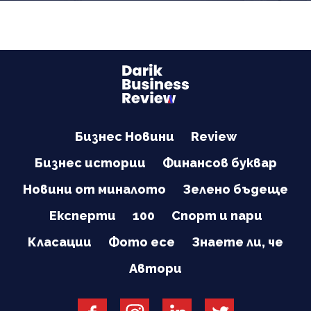
Бизнес Новини
Review
Бизнес истории
Финансов буквар
Новини от миналото
Зелено бъдеще
Експерти
100
Спорт и пари
Класации
Фото есе
Знаете ли, че
Автори