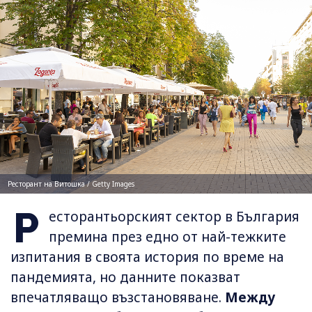
Ресторант на Витошка / Getty Images
Р
есторантьорският сектор в България
премина през едно от най-тежките
изпитания в своята история по време на
пандемията, но данните показват
впечатляващо възстановяване.
Между