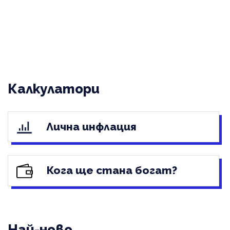
Калкулатори
Лична инфлация
Кога ще стана богат?
Най-ново