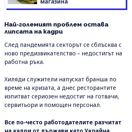
магазина
Най-големият проблем остава
липсата на кадри
След пандемията секторът се сблъсква с
ново предизвикателство – недостигът на
работна ръка.
Хиляди служители напускат бранша по
време на кризата, а днес ресторантите
изпитват сериозен недостиг на готвачи,
сервитьори и помощен персонал.
Все по-често работодателите разчитат
на кадри от държави като Украйна,