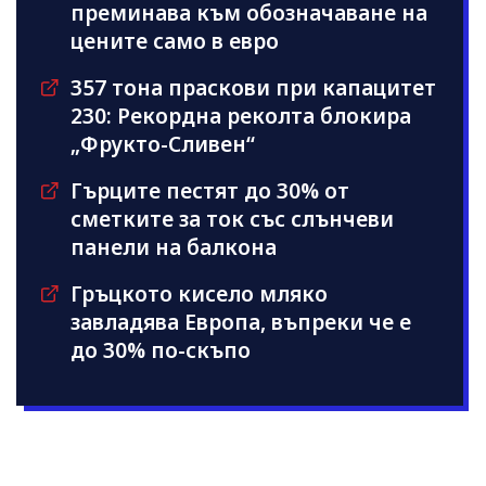
преминава към обозначаване на
цените само в евро
357 тона праскови при капацитет
230: Рекордна реколта блокира
„Фрукто-Сливен“
Гърците пестят до 30% от
сметките за ток със слънчеви
панели на балкона
Гръцкото кисело мляко
завладява Европа, въпреки че е
до 30% по-скъпо