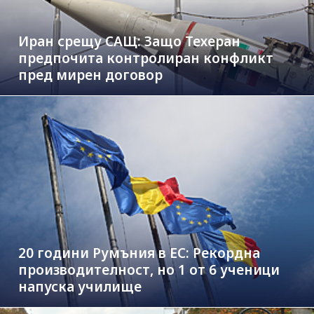
Иран срещу САЩ: Защо Техеран
предпочита контролиран конфликт
пред мирен договор
20 години Румъния в ЕС: Рекордна
производителност, но 1 от 6 ученици
напуска училище