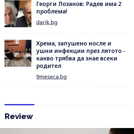
Георги Лозанов: Радев има 2
проблема!
darik.bg
Хрема, запушено носле и
ушни инфекции през лятотo -
какво трябва да знае всеки
родител
9meseca.bg
Review