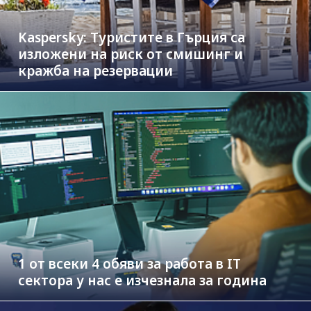
Kaspersky: Туристите в Гърция са
изложени на риск от смишинг и
кражба на резервации
1 от всеки 4 обяви за работа в IT
сектора у нас е изчезнала за година