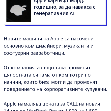
Apple харчи $1 млрд.
годишно, за да навакса с
генеративния AI
Новите машини на Apple са насочени
основно към дизайнери, музиканти и
софтуерни разработчици.
От компанията също така променят
цялостната си гама от компютри по
начини, които биха могли да променят
поведението на корпоративните купувачи.
Apple намалява цената за САЩ на новия
14-инчов MacBook Pro от 1 999 на 1 599