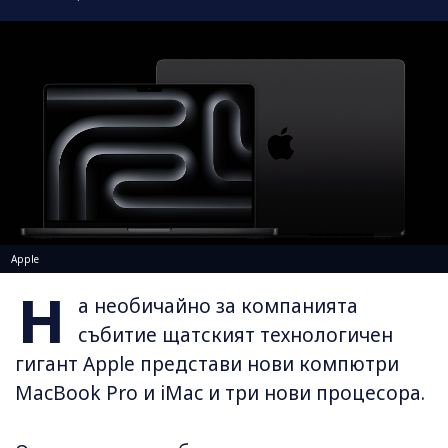
Apple
Н
а необичайно за компанията
събитие щатският технологичен
гигант Apple представи нови компютри
MacBook Pro и iMac и три нови процесора.