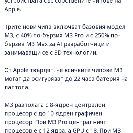
устройствата със собствените чипове на
Apple.
Трите нови чипа включват базовия модел
M3, с 40% по-бързия M3 Pro и с 250% по-
бързия M3 Max за AI разработчици и
занимаващи се с 3D технологии.
От Apple твърдят, че всичките чипове M3
могат да осигуряват до 22 часа батерия на
лаптопа.
M3 разполага с 8-ядрен централен
процесор с до 10-ядрен графичен
процесор. При M3 Pro централният
процесор е с 12 ядра, а GPU с 18. При M3