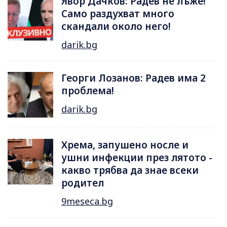
Явор Дачков: Радев не лъже!
Само раздухват много
скандали около него!
darik.bg
Георги Лозанов: Радев има 2
проблема!
darik.bg
Хрема, запушено носле и
ушни инфекции през лятотo -
какво трябва да знае всеки
родител
9meseca.bg