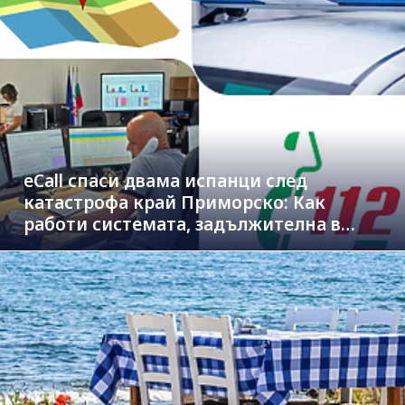
eCall спаси двама испанци след
катастрофа край Приморско: Как
работи системата, задължителна в
новите коли