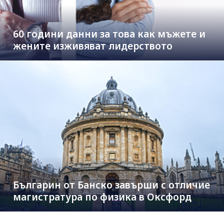
60 години данни за това как мъжете и
жените изживяват лидерството
Българин от Банско завърши с отличие
магистратура по физика в Оксфорд