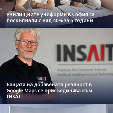
Училищните униформи в София са
поскъпнали с над 40% за 5 години
Бащата на добавената реалност в
Google Maps се присъединява към
INSAIT