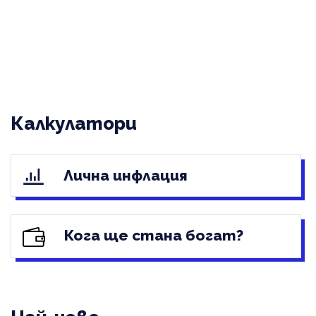
Калкулатори
Лична инфлация
Кога ще стана богат?