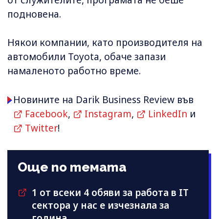
от служителите, програмата не беше
подновена.
Някои компании, като производителя на
автомобили Toyota, обаче запази
намаленото работно време.
Новините на Darik Business Review във
Facebook
,
Instagram
,
LinkedIn
и
Twitter
!
Още по темата
1 от всеки 4 обяви за работа в IT
сектора у нас е изчезнала за
година