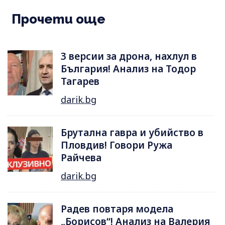
Прочети още
3 версии за дрона, нахлул в
България! Анализ на Тодор
Тагарев
darik.bg
Брутална гавра и убийство в
Пловдив! Говори Ружа
Райчева
darik.bg
Радев повтаря модела
„Борисов“! Анализ на Валерия