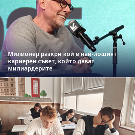
Милионер разкри кой е най-лошият
кариерен съвет, който дават
милиардерите