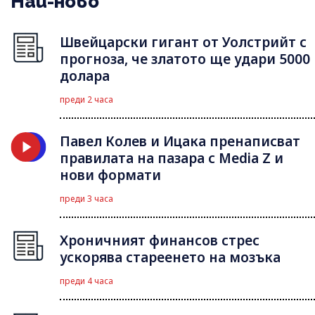
Най-ново
Швейцарски гигант от Уолстрийт с
прогноза, че златото ще удари 5000
долара
преди 2 часа
Павел Колев и Ицака пренаписват
правилата на пазара с Media Z и
нови формати
преди 3 часа
Хроничният финансов стрес
ускорява стареенето на мозъка
преди 4 часа