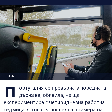
Unsplash
П
ортугалия се превърна в поредната
държава, обявила, че ще
експериментира с четиридневна работна
седмица. С това тя последва примера на