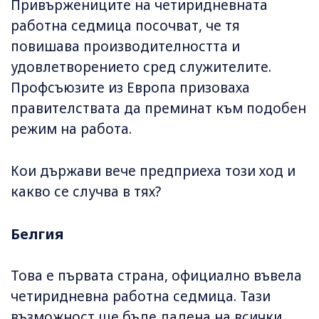
Привържениците на четиридневната
работна седмица посочват, че тя
повишава производителността и
удовлетворението сред служителите.
Профсъюзите из Европа призоваха
правителствата да преминат към подобен
режим на работа.
Кои държави вече предприеха този ход и
какво се случва в тях?
Белгия
Това е първата страна, официално въвела
четиридневна работна седмица. Тази
възможност ще бъде дадена на всички