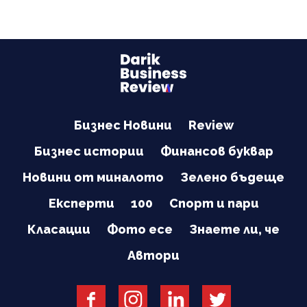
Бизнес Новини
Review
Бизнес истории
Финансов буквар
Новини от миналото
Зелено бъдеще
Експерти
100
Спорт и пари
Класации
Фото есе
Знаете ли, че
Автори