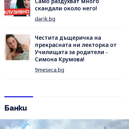
Само раздухват много
скандали около него!
darik.bg
Честита дъщеричка на
прекрасната ни лекторка от
Училищата за родители -
Симона Крумова!
9meseca.bg
Банки