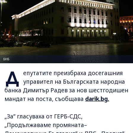
БНБ
Д
епутатите преизбраха досегашния
управител на Българската народна
банка Димитър Радев за нов шестгодишен
мандат на поста, съобщава
darik.bg.
„За” гласуваха от ГЕРБ-СДС,
„Продължаваме промяната–