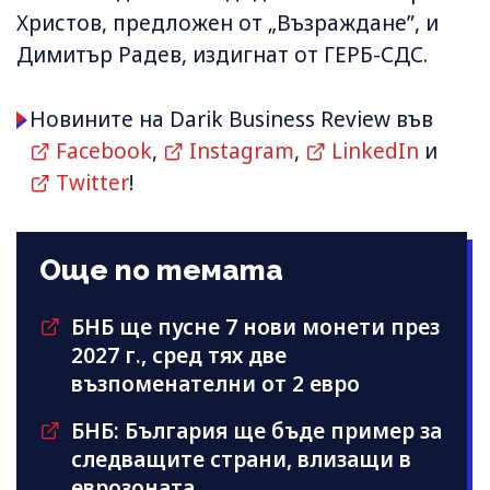
Христов, предложен от „Възраждане”, и
Димитър Радев, издигнат от ГЕРБ-СДС.
Новините на Darik Business Review във
Facebook
,
Instagram
,
LinkedIn
и
Twitter
!
Още по темата
БНБ ще пусне 7 нови монети през
2027 г., сред тях две
възпоменателни от 2 евро
БНБ: България ще бъде пример за
следващите страни, влизащи в
еврозоната