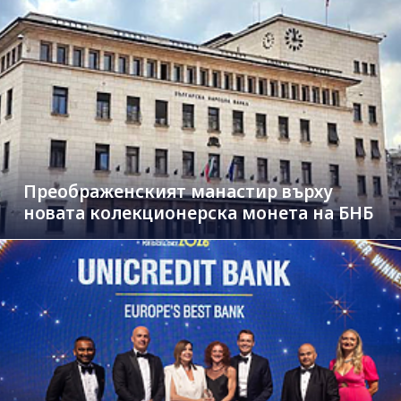
Преображенският манастир върху
новата колекционерска монета на БНБ