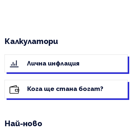
Калкулатори
Лична инфлация
Кога ще стана богат?
Най-ново