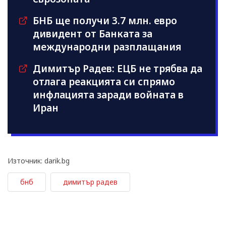
БНБ ще получи 3.7 млн. евро
дивидент от Банката за
международни разплащания
Димитър Радев: ЕЦБ не трябва да
отлага реакцията си спрямо
инфлацията заради войната в
Иран
Източник: darik.bg
бнб
димитър радев