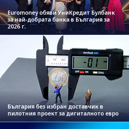
Euromoney обяви УниКредит Булбанк
за най-добрата банка в България за
2026 г.
България без избран доставчик в
пилотния проект за дигиталното евро