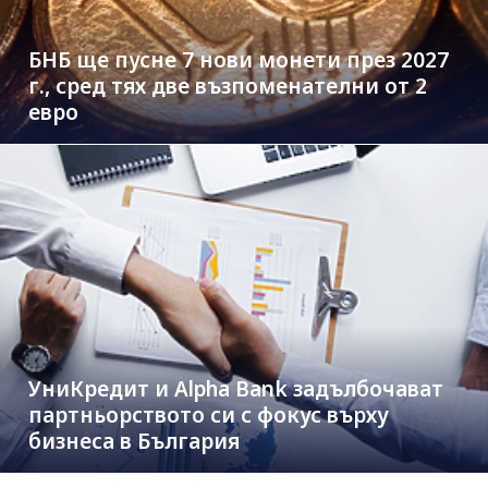
БНБ ще пусне 7 нови монети през 2027
г., сред тях две възпоменателни от 2
евро
УниКредит и Alpha Bank задълбочават
партньорството си с фокус върху
бизнеса в България