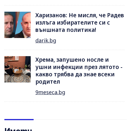
Харизанов: Не мисля, че Радев
излъга избирателите си с
външната политика!
darik.bg
Хрема, запушено носле и
ушни инфекции през лятотo -
какво трябва да знае всеки
родител
9meseca.bg
Имоти