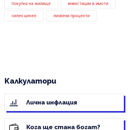
покупка на жилище
инвестиции в имоти
силен шекел
лихвени проценти
Калкулатори
Лична инфлация
Кога ще стана богат?