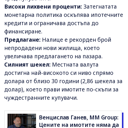
Високи лихвени проценти:
Затегнатата
монетарна политика оскъпява ипотечните
кредити и ограничава достъпа до
финансиране.
Предлагане:
Налице е рекорден брой
непродадени нови жилища, което
увеличава предлагането на пазара.
Силният шекел:
Местната валута
достигна най-високото си ниво спрямо
долара от близо 30 години (2,86 шекела за
долар), което прави имотите по-скъпи за
чуждестранните купувачи.
Венцислав Ганев, MM Group:
Цените на имотите няма да