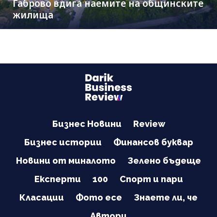
Габрово вдига наемите на общинските
жилища
Бизнес Новини
Review
Бизнес истории
Финансов буквар
Новини от миналото
Зелено бъдеще
Експерти
100
Спорт и пари
Класации
Фото есе
Знаете ли, че
Автори