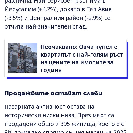
различна. Най-сериозен ръст има в
Йерусалим (+4.2%), докато в Тел Авив
(-3.5%) и Централния район (-2.9%) се
отчита най-значителен спад.
Неочаквано: Овча купел е
кварталът с най-голям ръст
на цените на имотите за
година
Продажбите остават слаби
Пазарната активност остава на
исторически ниски нива. През март са
продадени общо 7 395 жилища, което е с
8% по-малко спрямо същия месец на 2025