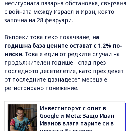
несигурната пазарна обстановка, свързана
с войната между Израел и Иран, която
започна на 28 февруари.
Въпреки това леко покачване,
на
годишна база цените остават с 1.2% по-
ниски
. Това е един от редките случаи на
продължителен годишен спад през
последното десетилетие, като през девет
от последните дванадесет месеца е
регистрирано понижение.
Инвеститорът с опит в
Google и Meta: Защо Иван
Иванов влага парите си в
имоти в България