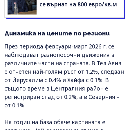
се върнат на 800 евро/кв.м
Динамика на цените по региони
През периода февруари-март 2026 г. се
наблюдават разнопосочни движения в
различните части на страната. В Тел Авив
е отчетен най-голям ръст от 1.2%, следван
от Йерусалим с 0.4% и Хайфа с 0.1%. В
същото време в Централния район е
регистриран спад от 0.2%, а в Северния –
от 0.1%.
На годишна база обаче картината е