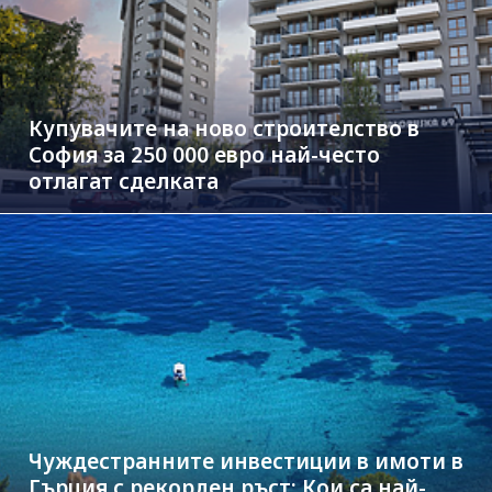
Купувачите на ново строителство в
София за 250 000 евро най-често
отлагат сделката
Чуждестранните инвестиции в имоти в
Гърция с рекорден ръст: Кои са най-