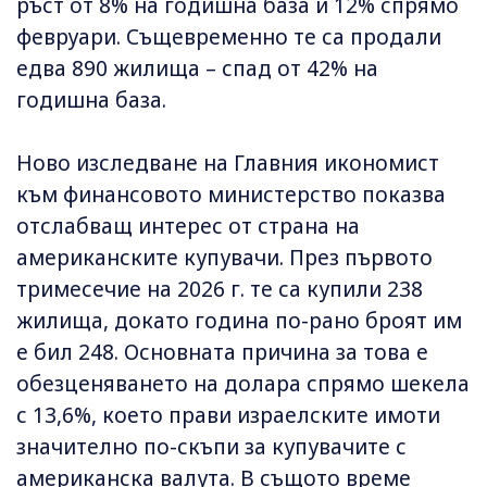
ръст от 8% на годишна база и 12% спрямо
февруари. Същевременно те са продали
едва 890 жилища – спад от 42% на
годишна база.
Ново изследване на Главния икономист
към финансовото министерство показва
отслабващ интерес от страна на
американските купувачи. През първото
тримесечие на 2026 г. те са купили 238
жилища, докато година по-рано броят им
е бил 248. Основната причина за това е
обезценяването на долара спрямо шекела
с 13,6%, което прави израелските имоти
значително по-скъпи за купувачите с
американска валута. В същото време