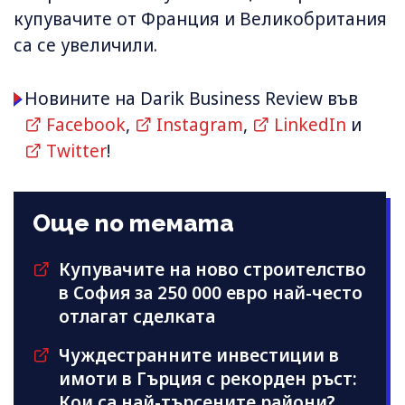
купувачите от Франция и Великобритания
са се увеличили.
Новините на Darik Business Review във
Facebook
,
Instagram
,
LinkedIn
и
Twitter
!
Още по темата
Купувачите на ново строителство
в София за 250 000 евро най-често
отлагат сделката
Чуждестранните инвестиции в
имоти в Гърция с рекорден ръст:
Кои са най-търсените райони?