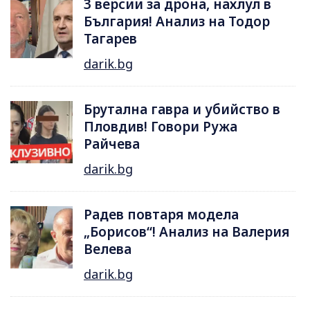
3 версии за дрона, нахлул в
България! Анализ на Тодор
Тагарев
darik.bg
Брутална гавра и убийство в
Пловдив! Говори Ружа
Райчева
darik.bg
Радев повтаря модела
„Борисов“! Анализ на Валерия
Велева
darik.bg