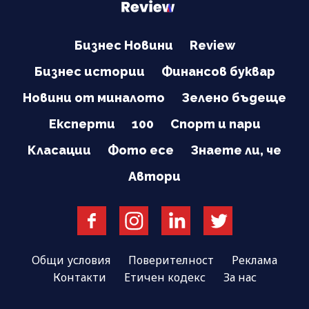
Бизнес Новини
Review
Бизнес истории
Финансов буквар
Новини от миналото
Зелено бъдеще
Експерти
100
Спорт и пари
Класации
Фото есе
Знаете ли, че
Автори
Общи условия
Поверителност
Реклама
Контакти
Етичен кодекс
За нас