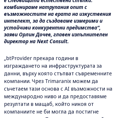
е следващата естествена стъпка:
комбинираме натрупания опит с
възможностите на ерата на изкуствения
интелект, за да създаваме измерими и
устойчиви конкурентни предимства“,
заяви Орлин Дочев, главен изпълнителен
директор на Next Consult.
„btProvider прекара години в
изграждането на инфраструктурата за
данни, върху която стъпват съвременните
компании. Чрез Trimaranix можем да
съчетаем тази основа с AI възможности на
международно ниво и да предоставяме
резултати в мащаб, който никоя от
компаниите не би могла да постигне