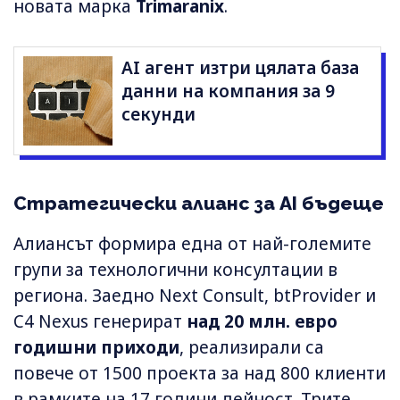
новата марка
Trimaranix
.
AI агент изтри цялата база
данни на компания за 9
секунди
Стратегически алианс за AI бъдеще
Алиансът формира една от най-големите
групи за технологични консултации в
региона. Заедно Next Consult, btProvider и
C4 Nexus генерират
над 20 млн. евро
годишни приходи
, реализирали са
повече от 1500 проекта за над 800 клиенти
в рамките на 17 години дейност. Трите