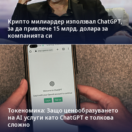
Kрипто милиардер използвал ChatGPT,
за да привлече 15 млрд. долара за
компанията си
Токеномика: Защо ценообразуването
на AI услуги като ChatGPT е толкова
сложно