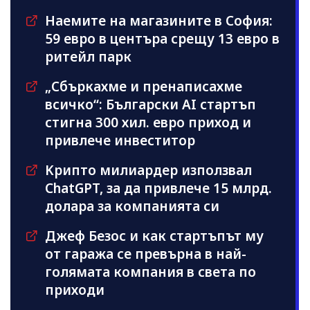
Наемите на магазините в София:
59 евро в центъра срещу 13 евро в
ритейл парк
„Сбъркахме и пренаписахме
всичко“: Български AI стартъп
стигна 300 хил. евро приход и
привлече инвеститор
Kрипто милиардер използвал
ChatGPT, за да привлече 15 млрд.
долара за компанията си
Джеф Безос и как стартъпът му
от гаража се превърна в най-
голямата компания в света по
приходи