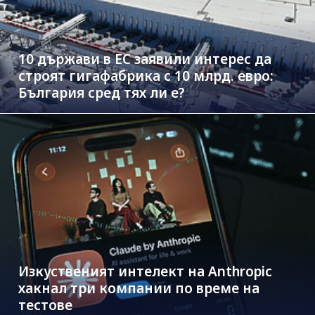
10 държави в ЕС заявили интерес да
строят гигафабрика с 10 млрд. евро:
България сред тях ли е?
Изкуственият интелект на Anthropic
хакнал три компании по време на
тестове