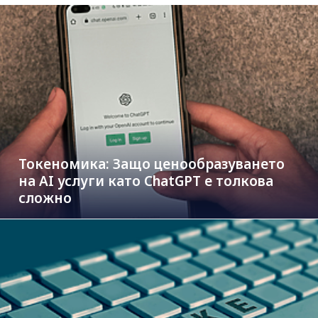
Токеномика: Защо ценообразуването
на AI услуги като ChatGPT е толкова
сложно