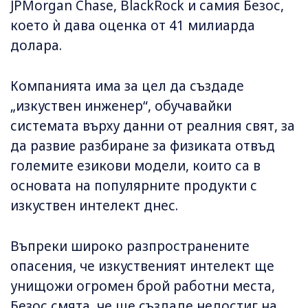
JPMorgan Chase, BlackRock и самия Безос,
което ѝ дава оценка от 41 милиарда
долара.
Компанията има за цел да създаде
„изкуствен инженер“, обучавайки
системата върху данни от реалния свят, за
да развие разбиране за физиката отвъд
големите езикови модели, които са в
основата на популярните продукти с
изкуствен интелект днес.
Въпреки широко разпространените
опасения, че изкуственият интелект ще
унищожи огромен брой работни места,
Безос смята, че ще създаде недостиг на