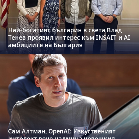
Най-богатият българин в света Влад
Тенев проявил интерес към INSAIT и AI
амбициите на България
Сам Алтман, OpenAI: Изкуственият
интелект вече надмина човешкия