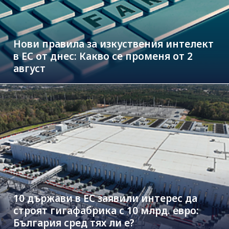
Нови правила за изкуствения интелект
в ЕС от днес: Какво се променя от 2
август
10 държави в ЕС заявили интерес да
строят гигафабрика с 10 млрд. евро:
България сред тях ли е?