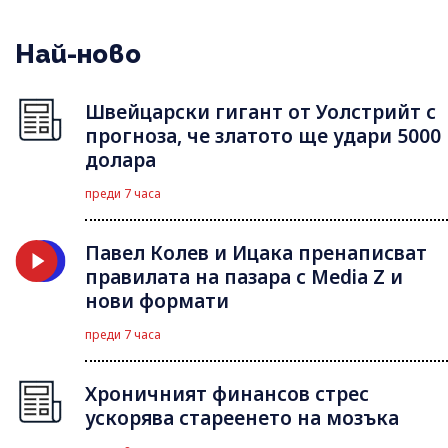
Най-ново
Швейцарски гигант от Уолстрийт с
прогноза, че златото ще удари 5000
долара
преди 7 часа
Павел Колев и Ицака пренаписват
правилата на пазара с Media Z и
нови формати
преди 7 часа
Хроничният финансов стрес
ускорява стареенето на мозъка