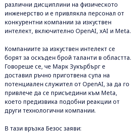
различни дисциплини на физическото
инженерство и е привлякла персонал от
конкурентни компании за изкуствен
интелект, включително OpenAI, xAI и Meta.
Компаниите за изкуствен интелект се
борят за оскъдeн брой таланти в областта.
Говореше се, че Марк Зукърбърг е
доставил ръчно приготвена супа на
потенциален служител от OpenAI, за да го
привлече да се присъедини към Meta,
което предизвика подобни реакции от
други технологични компании.
В тази връзка Безос заяви: