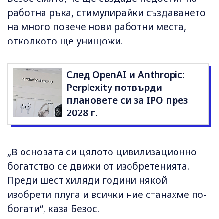
работна ръка, стимулирайки създаването
на много повече нови работни места,
отколкото ще унищожи.
След OpenAI и Anthropic:
Perplexity потвърди
плановете си за IPO през
2028 г.
„В основата си цялото цивилизационно
богатство се движи от изобретенията.
Преди шест хиляди години някой
изобрети плуга и всички ние станахме по-
богати“, каза Безос.