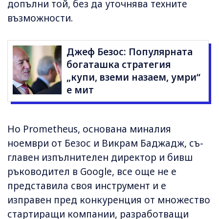
допълни той, без да уточнява техните
възможности.
Джеф Безос: Популярната
богаташка стратегия
„купи, вземи назаем, умри“
е мит
Но Prometheus, основана миналия
ноември от Безос и Викрам Баджадж, съ-
главен изпълнителен директор и бивш
ръководител в Google, все още не е
представила своя инструмент и е
изправен пред конкуренция от множество
стартиращи компании, разработващи