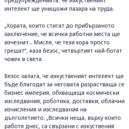
предупрежденията, че изкуственият
интелект ще унищожи пазара на труда.
„Хората, които стигат до прибързаното
заключение, че всички работни места ще
изчезнат... Мисля, че тези хора просто
грешат“, каза Безос, четвъртият най-богат
човек в света.
Безос залага, че изкуственият интелект ще
бъде благодат за неговата разрастваща се
бизнес империя, обхващаща космически
изследвания, роботика, доставки, облачни
изчисления и изследвания на
дълголетието. „Всички неща, върху които
работя днес, са свързани с изкуствения