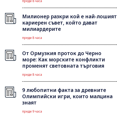
преди 8 часа
Милионер разкри кой е най-лошият
кариерен съвет, който дават
милиардерите
преди 8 часа
От Ормузкия проток до Черно
море: Как морските конфликти
променят световната търговия
преди 8 часа
9 любопитни факта за древните
Олимпийски игри, които малцина
знаят
преди 9 часа