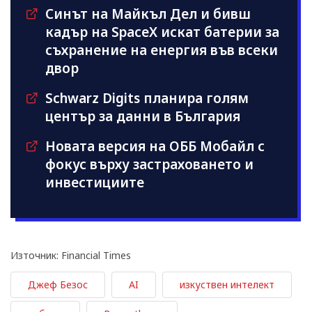
Синът на Майкъл Дeл и бивш
кадър на SpaceX искат батерии за
съхранение на енергия във всеки
двор
Schwarz Digits планира голям
център за данни в България
Новата версия на ОББ Мобайл с
фокус върху застраховането и
инвестициите
Източник: Financial Times
Джеф Безос
AI
изкуствен интелект