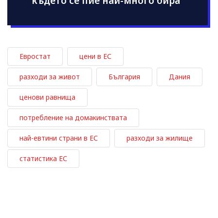
където се пие най-много бира
Евростат
цени в ЕС
разходи за живот
България
Дания
ценови равнища
потребление на домакинствата
най-евтини страни в ЕС
разходи за жилище
статистика ЕС