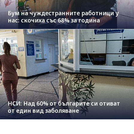
Бум на чуждестранните работници у
нас: скочиха със 68% за година
НСИ: Над 60% от българите си отиват
от един вид заболяване