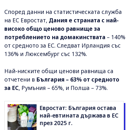
Според данни на статистическата служба
на ЕС Евростат,
Дания е страната с най-
високо общо ценово равнище за
потреблението на домакинствата
– 140%
от средното за ЕС. Следват Ирландия със
136% и Люксембург със 132%.
Най-ниските общи ценови равнища са
отчетени в
България – 63% от средното
за ЕС
, Румъния – 65%, и Полша – 73%.
Евростат: България остава
най-евтината държава в ЕС
през 2025 г.