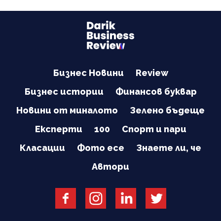
Бизнес Новини
Review
Бизнес истории
Финансов буквар
Новини от миналото
Зелено бъдеще
Експерти
100
Спорт и пари
Класации
Фото есе
Знаете ли, че
Автори