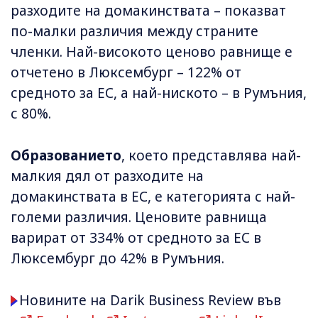
разходите на домакинствата – показват
по-малки различия между страните
членки. Най-високото ценово равнище е
отчетено в Люксембург – 122% от
средното за ЕС, а най-ниското – в Румъния,
с 80%.
Образованието
, което представлява най-
малкия дял от разходите на
домакинствата в ЕС, е категорията с най-
големи различия. Ценовите равнища
варират от 334% от средното за ЕС в
Люксембург до 42% в Румъния.
Новините на Darik Business Review във