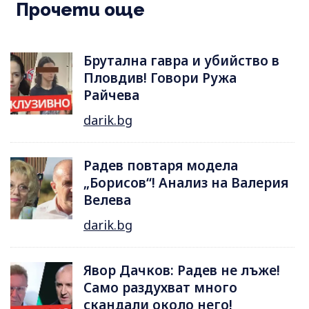
Прочети още
Брутална гавра и убийство в
Пловдив! Говори Ружа
Райчева
darik.bg
Радев повтаря модела
„Борисов“! Анализ на Валерия
Велева
darik.bg
Явор Дачков: Радев не лъже!
Само раздухват много
скандали около него!