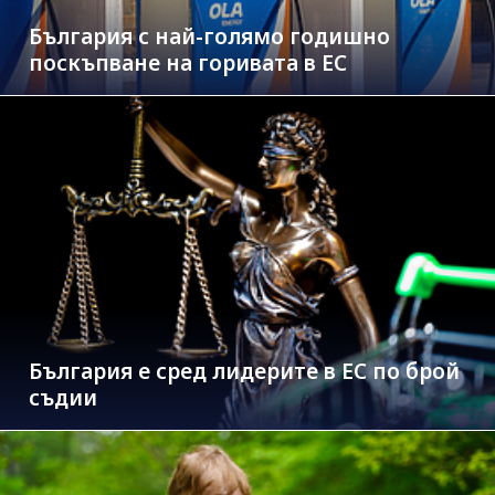
България с най-голямо годишно
поскъпване на горивата в ЕС
България е сред лидерите в ЕС по брой
съдии