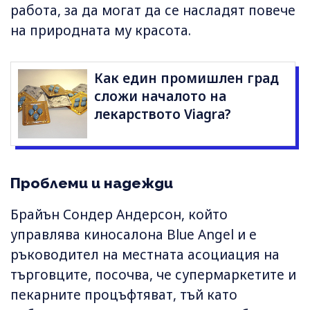
работа, за да могат да се насладят повече
на природната му красота.
Как един промишлен град
сложи началото на
лекарството Viagra?
Проблеми и надежди
Брайън Сондер Андерсон, който
управлява киносалона Blue Angel и е
ръководител на местната асоциация на
търговците, посочва, че супермаркетите и
пекарните процъфтяват, тъй като