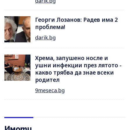
darik.bg
Георги Лозанов: Радев има 2
проблема!
darik.bg
Хрема, запушено носле и
ушни инфекции през лятотo -
какво трябва да знае всеки
родител
9meseca.bg
Имоти