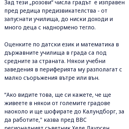
Зад тези „розови“ числа градът е изправен
пред редица предизвикателства - от
запуснати училища, до ниски доходи и
много деца с наднормено тегло.
Оценките по датски език и математика в
държавните училища в града са под
средните за страната. Някои учебни
заведения в периферията му разполагат с
малко съоръжения вътре или вън.
“Ако видите това, ще си кажете, че ще
живеете в някои от големите градове
наоколо и ще шофирате до Калундборг, за
да работите," казва пред BBC
регионалният съветник Хеле Лаурсен.