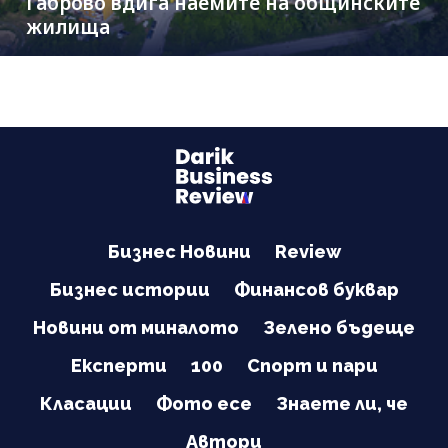
Габрово вдига наемите на общинските
жилища
Бизнес Новини
Review
Бизнес истории
Финансов буквар
Новини от миналото
Зелено бъдеще
Експерти
100
Спорт и пари
Класации
Фото есе
Знаете ли, че
Автори