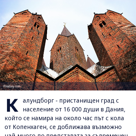
Pixabay.com
К
алундборг - пристанищен град с
население от 16 000 души в Дания,
който се намира на около час път с кола
от Копенхаген, се доближава възможно
най-много до представата за съвременен