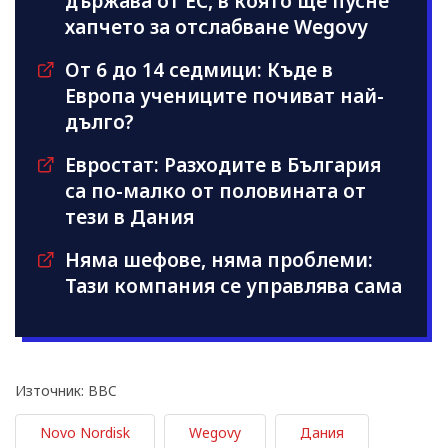
държава от ЕС, в която ще пусне
хапчето за отслабване Wegovy
От 6 до 14 седмици: Къде в
Европа учениците почиват най-
дълго?
Евростат: Разходите в България
са по-малко от половината от
тези в Дания
Няма шефове, няма проблеми:
Тази компания се управлява сама
Източник: BBC
Novo Nordisk
Wegovy
Дания