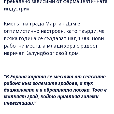
прекалено зависими от фармацевтичната
индустрия.
Кметът на града Мартин Дам е
оптимистично настроен, като твърди, че
всяка година се създават над 1 000 нови
работни места, а млади хора с радост
наричат Калундборг свой дом.
“В Европа хората се местят от селските
района към големите градове, а тук
движението е в обратната посока. Това е
малкият град, който привлича големи
инвестиции."