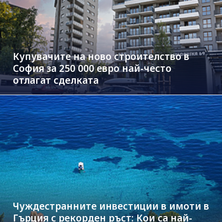
Купувачите на ново строителство в
София за 250 000 евро най-често
отлагат сделката
Чуждестранните инвестиции в имоти в
Гърция с рекорден ръст: Кои са най-