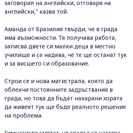
заговорил на английски, отговаря на
английски," казва той.
Аманда от Бразилия твърди, че в града
има възможности. Тя получава работа,
записва двете си малки деца в местно
училище и се надява, че те ще останат тук
и за висшето си образование.
Строи се и нова магистрала, която да
облекчи постоянните задръствания в
града, но това да бъдат накарани хората
да живеят тук ще бъде реалното решение
на проблема.
Гимназисти смятат, че градът се намира