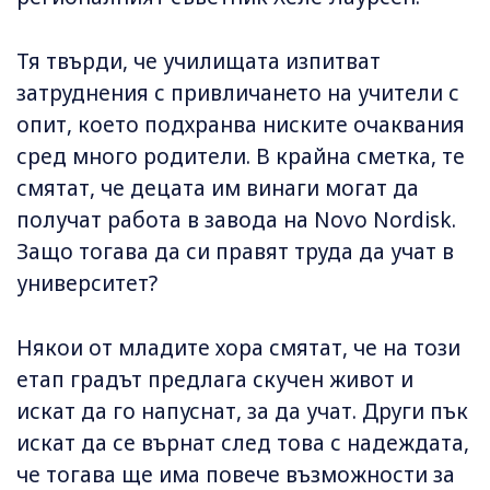
Тя твърди, че училищата изпитват
затруднения с привличането на учители с
опит, което подхранва ниските очаквания
сред много родители. В крайна сметка, те
смятат, че децата им винаги могат да
получат работа в завода на Novo Nordisk.
Защо тогава да си правят труда да учат в
университет?
Някои от младите хора смятат, че на този
етап градът предлага скучен живот и
искат да го напуснат, за да учат. Други пък
искат да се върнат след това с надеждата,
че тогава ще има повече възможности за