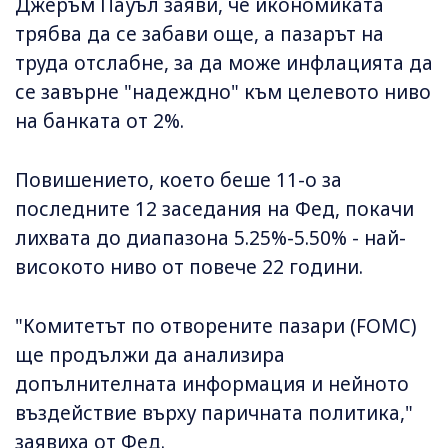
Джеръм Пауъл заяви, че икономиката
трябва да се забави още, а пазарът на
труда отслабне, за да може инфлацията да
се завърне "надеждно" към целевото ниво
на банката от 2%.
Повишението, което беше 11-о за
последните 12 заседания на Фед, покачи
лихвата до диапазона 5.25%-5.50% - най-
високото ниво от повече 22 години.
"Комитетът по отворените пазари (FOMC)
ще продължи да анализира
допълнителната информация и нейното
въздействие върху паричната политика,"
заявиха от Фед.