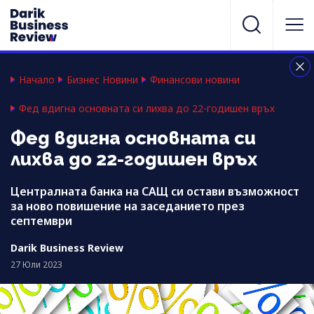
Начало
Бизнес Новини
Финансови новини
Фед вдигна основната си лихва до 22-годишен връх
Фед вдигна основната си
лихва до 22-годишен връх
Централната банка на САЩ си остави възможност
за ново повишение на заседанието през
септември
Darik Business Review
27 Юли 2023