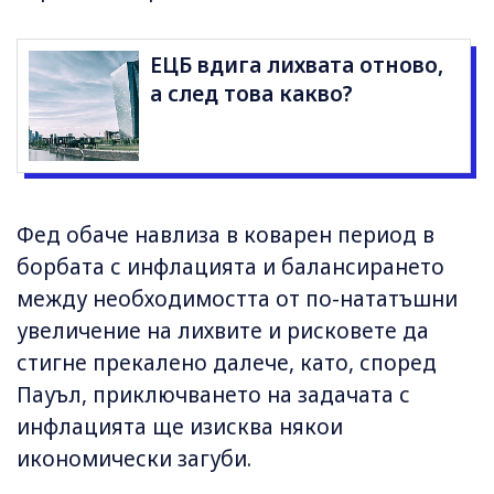
ЕЦБ вдига лихвата отново,
а след това какво?
Фед обаче навлиза в коварен период в
борбата с инфлацията и балансирането
между необходимостта от по-нататъшни
увеличение на лихвите и рисковете да
стигне прекалено далече, като, според
Пауъл, приключването на задачата с
инфлацията ще изисква някои
икономически загуби.