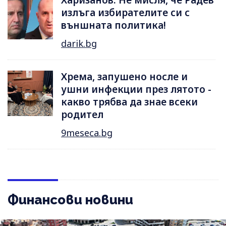
излъга избирателите си с
външната политика!
darik.bg
Хрема, запушено носле и
ушни инфекции през лятотo -
какво трябва да знае всеки
родител
9meseca.bg
Финансови новини