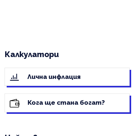
Калкулатори
Лична инфлация
Кога ще стана богат?