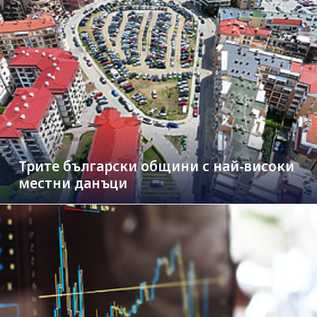
Трите български общини с най-високи
местни данъци