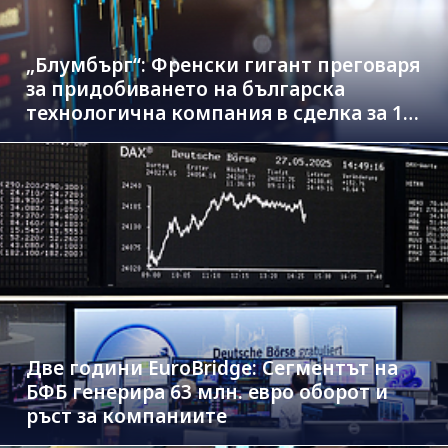
„Блумбърг“: Френски гигант преговаря
за придобиването на българска
технологична компания в сделка за 1.3
млрд. евро
Две години EuroBridge: Сегментът на
БФБ генерира 63 млн. евро оборот и
ръст за компаниите