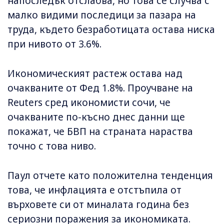
напоследък отслабва, но това се случва с
малко видими последици за пазара на
труда, където безработицата остава ниска
при нивото от 3.6%.
Икономическият растеж остава над
очакваните от Фед 1.8%. Проучване на
Reuters сред икономисти сочи, че
очакваните по-късно днес данни ще
покажат, че БВП на страната нараства
точно с това ниво.
Паул отчете като положителна тенденция
това, че инфлацията е отстъпила от
върховете си от миналата година без
сериозни поражения за икономиката.