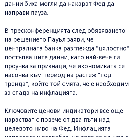
данни биха могли да накарат Фед да
направи пауза.
В пресконференцията след обявяването
на решението Пауъл заяви, че
централната банка разглежда "цялостно"
постъпващите данни, като най-вече ги
проучва за признаци, че икономиката се
насочва към период на растеж "под
тренда", който той смята, че е необходим
за спада на инфлацията.
Ключовите ценови индикатори все още
нарастват с повече от два пъти над
целевото ниво на Фед. Инфлацията