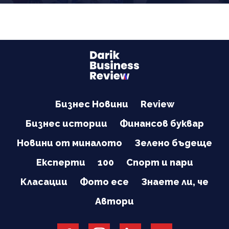
Бизнес Новини
Review
Бизнес истории
Финансов буквар
Новини от миналото
Зелено бъдеще
Експерти
100
Спорт и пари
Класации
Фото есе
Знаете ли, че
Автори