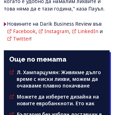
когато е удобно да намалим лихвите и
това няма да е тази година," каза Пауъл.
Новините на Darik Business Review във
Facebook
,
Instagram
,
LinkedIn
и
Twitter
!
Още по темата
Л. Хампарцумян: Живяхме дълго
време с ниски лихви, можем да
очакваме плавно покачване
Можете да изберете дизайна на
новите евробанкноти. Ето как
България без избран доставчик в