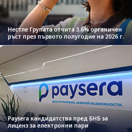
Нестле Групата отчита 3.6% органичен
ръст през първото полугодие на 2026 г.
Paysera кандидатства пред БНБ за
лиценз за електронни пари