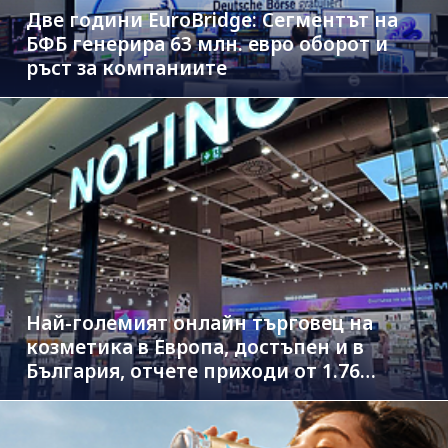
Две години EuroBridge: Сегментът на
БФБ генерира 63 млн. евро оборот и
ръст за компаниите
Най-големият онлайн търговец на
козметика в Европа, достъпен и в
България, отчете приходи от 1.76
млрд. евро