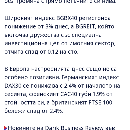
без промяна спрямо петъчните си нива.
Широкият индекс BGBX40 регистрира
понижение от 3% днес, а BGREIT, който
включва дружества със специална
инвестиционна цел от имотния сектор,
отчита спад от 0.12 на сто.
В Европа настроенията днес също не са
особено позитивни. Германският индекс
DAX30 се понижава с 2.4% от началото на
сесията, френският CAC40 губи 1.9% от
стойността си, а британският FTSE 100
бележи спад от 2.4%.
Новините на Darik Business Review във