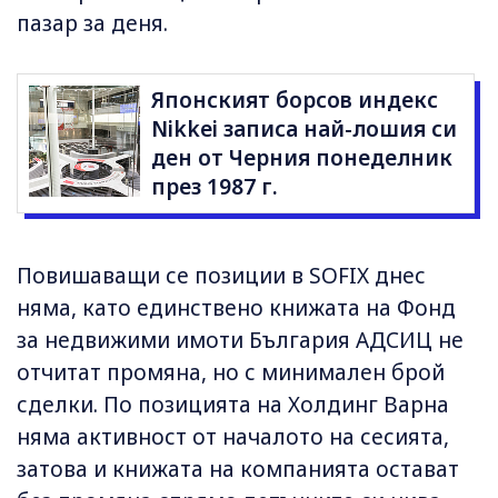
пазар за деня.
Японският борсов индекс
Nikkei записа най-лошия си
ден от Черния понеделник
през 1987 г.
Повишаващи се позиции в SOFIX днес
няма, като единствено книжата на Фонд
за недвижими имоти България АДСИЦ не
отчитат промяна, но с минимален брой
сделки. По позицията на Холдинг Варна
няма активност от началото на сесията,
затова и книжата на компанията остават