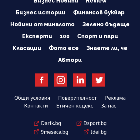
Бизнес Новини
Review
Бизнес истории
Финансов буквар
Новини от миналото
Зелено бъдеще
Експерти
100
Спорт и пари
Класации
Фото есе
Знаете ли, че
Автори
Общи условия
Поверителност
Реклама
Контакти
Етичен кодекс
За нас
Darik.bg
Dsport.bg
9meseca.bg
Idei.bg