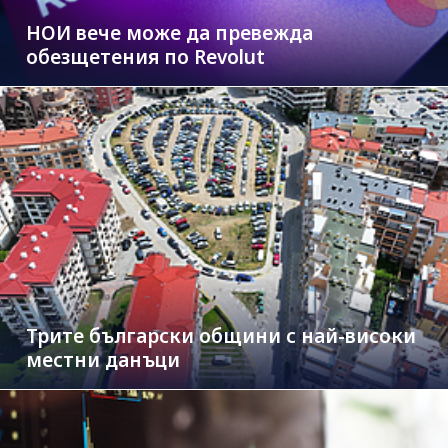
НОИ вече може да превежда
обезщетения по Revolut
Трите български общини с най-високи
местни данъци