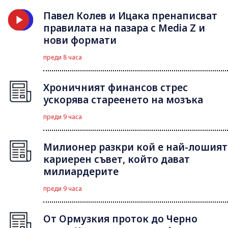
Павел Колев и Ицака пренаписват
правилата на пазара с Media Z и
нови формати
преди 8 часа
Хроничният финансов стрес
ускорява стареенето на мозъка
преди 9 часа
Милионер разкри кой е най-лошият
кариерен съвет, който дават
милиардерите
преди 9 часа
От Ормузкия проток до Черно