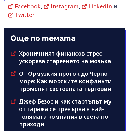
Facebook
,
Instagram
,
LinkedIn
и
Twitter
!
Още по темата
Хроничният финансов стрес
ускорява стареенето на мозъка
От Ормузкия проток до Черно
море: Как морските конфликти
променят световната търговия
Джеф Безос и как стартъпът му
от гаража се превърна в най-
голямата компания в света по
приходи