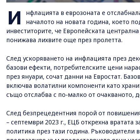
И
нфлацията в еврозоната е отслабнала
началото на новата година, което по
инвеститорите, че Европейската централна 
понижава лихвите още през пролетта.
След ускоряването на инфлацията през дек
базови ефекти, потребителските цени нарас
през януари, сочат данни на Евростат. Базо
включва волатилни компоненти като храни
също отслабва с по-малко от очакваното, до
След безпрецедентния порой от повишения
– септември 2023 г., ЕЦБ открехна вратата 
политика през тази година. Ръководители 