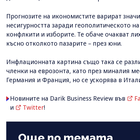
Прогнозите на икономистите варират знач
несигурността заради геополитическото н
конфлкити и изборите. Те обаче очакват ли
късно отколкото пазарите – през юни.
Инфлационната картина също така се разли
членки на еврозонта, като през миналия ме
Германия и Франция, но се ускорява в Итал
Новините на Darik Business Review във
F
и
Twitter
!
Още по темата