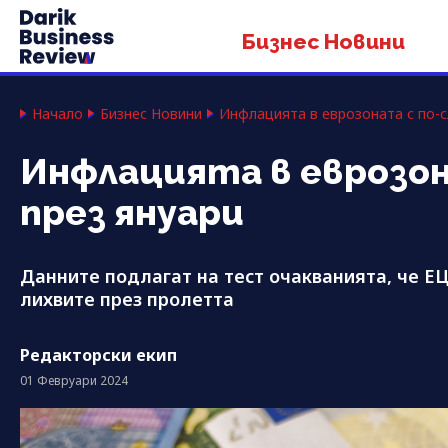
Бизнес Новини
Начало
Бизнес Новини
Инфлацията в еврозоната с по-с
Инфлацията в еврозон
през януари
Данните подлагат на тест очакванията, че Е
лихвите през пролетта
Редакторски екип
01 Февруари 2024