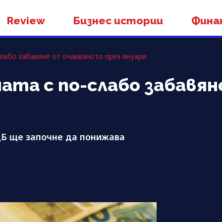
Review
Бизнес истории
Фина
лабо забавяне от очакваното през януари
ата с по-слабо забавя
ЦБ ще започне да понижава