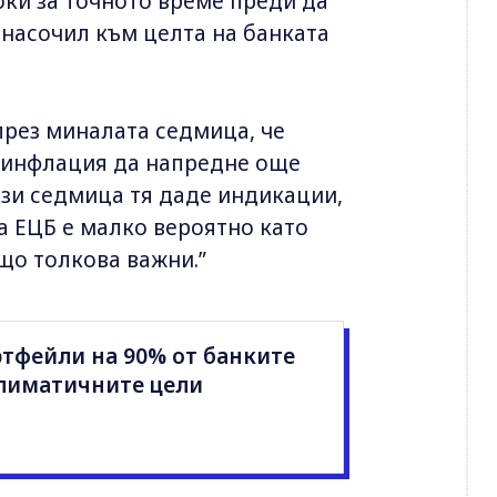
ки за точното време преди да
е насочил към целта на банката
през миналата седмица, че
езинфлация да напредне още
Тази седмица тя даде индикации,
а ЕЦБ е малко вероятно като
що толкова важни.”
ртфейли на 90% от банките
климатичните цели