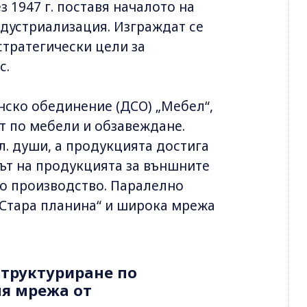
 1947 г. поставя началото на
дустриализация. Изграждат се
стратегически цели за
с.
нско обединение (ДСО) „Мебел“,
т по мебели и обзавеждане.
ил. души, а продукцията достига
лът на продукцията за външните
то производство. Паралелно
„Стара планина“ и широка мрежа
структуриране по
мя мрежа от