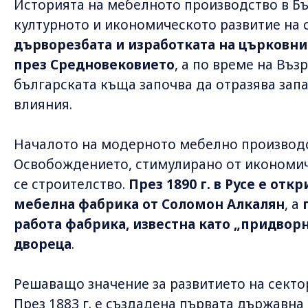
Историята на мебелното производство в Бъ
културното и икономическото развитие на 
дърворезбата и изработката на църковн
през Средновековието
, а по време на Въ
българската къща започва да отразява за
влияния.
Началото на модерното мебелно производс
Освобождението, стимулирано от икономи
се строителство.
През 1890 г. в Русе е отк
мебелна фабрика от Соломон Алкалян
, а
работа фабрика, известна като „придворн
двореца
.
Решаващо значение за развитието на секто
През 1883 г. е създадена първата държавна