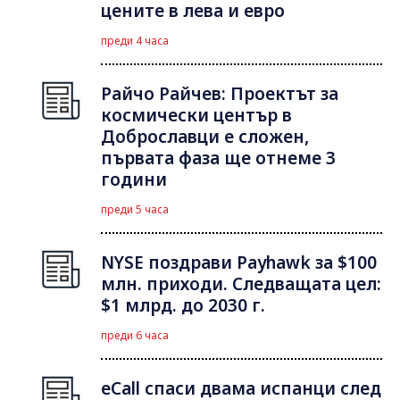
цените в лева и евро
преди 4 часа
Райчо Райчев: Проектът за
космически център в
Доброславци е сложен,
първата фаза ще отнеме 3
години
преди 5 часа
NYSE поздрави Payhawk за $100
млн. приходи. Следващата цел:
$1 млрд. до 2030 г.
преди 6 часа
eCall спаси двама испанци след