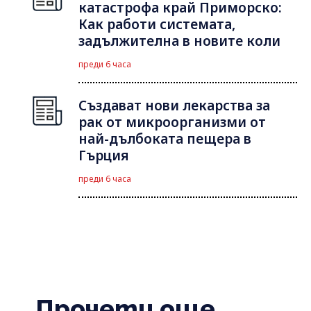
катастрофа край Приморско:
Как работи системата,
задължителна в новите коли
преди 6 часа
Създават нови лекарства за
рак от микроорганизми от
най-дълбоката пещера в
Гърция
преди 6 часа
Прочети още