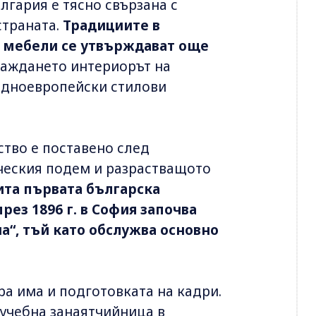
лгария е тясно свързана с
страната.
Традициите в
и мебели се утвърждават още
зраждането интериорът на
падноевропейски стилови
тво е поставено след
ческия подем и разрастващото
рита първата българска
през 1896 г. в София започва
а“, тъй като обслужва основно
ра има и подготовката на кадри.
 учебна занаятчийница в