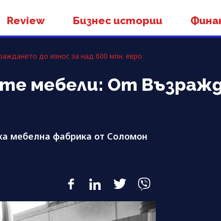
Review
Бизнес истории
Фина
раждането до износ за над 600 млн. евро
те мебели: От Възражд
рска мебелна фабрика от Соломон