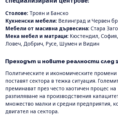
специализирани центрове:
Столове:
Троян и Банско
Кухненски мебели:
Велинград и Червен бр
Мебели от масивна дървесина:
Стара Заг
Мека мебел и матраци:
Кюстендил, София,
Ловеч, Добрич, Русе, Шумен и Видин
Преходът и новите реалности след 1
Политическите и икономическите промени в
поставят сектора в тежка ситуация. Голем
преминават през често хаотичен процес на
разпиляване на производствения капацитет
множество малки и средни предприятия, к
двигател на сектора.