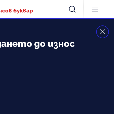
нсов буквар
ането до износ