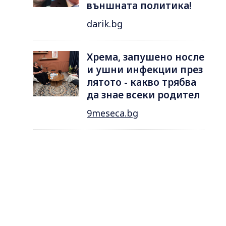
външната политика!
darik.bg
Хрема, запушено носле
и ушни инфекции през
лятотo - какво трябва
да знае всеки родител
9meseca.bg