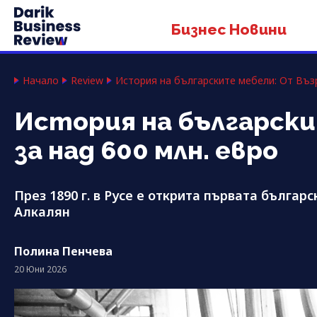
Бизнес Новини
Начало
Review
История на българските мебели: От Въз
История на български
за над 600 млн. евро
През 1890 г. в Русе е открита първата бълга
Алкалян
Полина Пенчева
20 Юни 2026