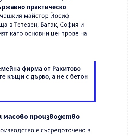
държавно практическо
 чешкия майстор Йосиф
а в Тетевен, Батак, София и
мят като основни центрове на
емейна фирма от Ракитово
е къщи с дърво, а не с бетон
и масово производство
оизводство е съсредоточено в