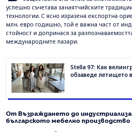
успешно съчетава занаятчийските традици
технологии. С ясно изразена експортна ори
млн. евро годишно, той е важна част от ин
стойност и допринася за разпознаваемостт
международните пазари.
Stella 97: Как вели
обзаведе летището в
От Възраждането до индустриализа
българското мебелно производство