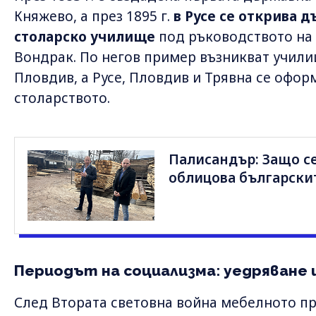
Княжево, а през 1895 г.
в Русе се открива 
столарско училище
под ръководството на
Вондрак. По негов пример възникват училищ
Пловдив, а Русе, Пловдив и Трявна се офор
столарството.
Палисандър: Защо с
облицова българскит
Периодът на социализма: уедряване 
След Втората световна война мебелното пр