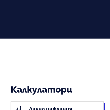
Калкулатори
Лична инфлация