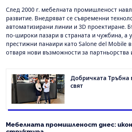
След 2000 г. мебелната промишленост навл
развитие. Внедряват се съвременни технол
автоматизирани линии и 3D проектиране. Б
по-широки пазари в страната и чужбина, а 
престижни панаири като Salone del Mobile 
отваря нови възможности за партньорства и
Добричката Тръбна м
свят
Мебелната промишленост днес: икон
структура