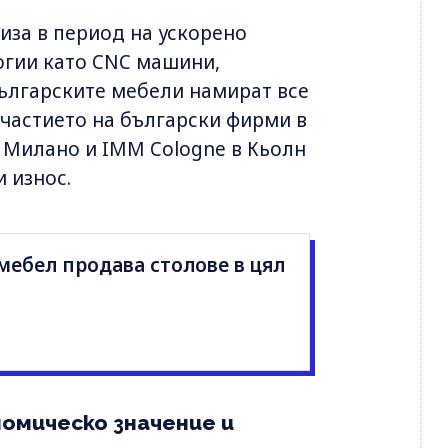
иза в период на ускорено
огии като CNC машини,
ългарските мебели намират все
участието на български фирми в
в Милано и IMM Cologne в Кьолн
 износ.
ебел продава столове в цял
омическо значение и