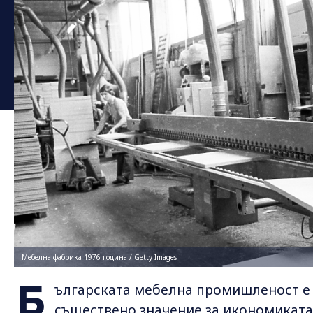
Мебелна фабрика 1976 година / Getty Images
Б
ългарската мебелна промишленост е с
съществено значение за икономиката 